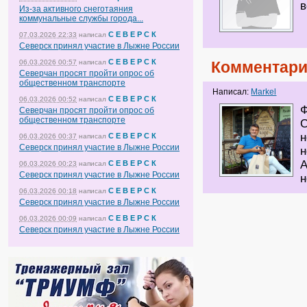
в
Из-за активного снеготаяния
коммунальные службы города...
С Е В Е Р С К
07.03.2026 22:33
написал
Северск принял участие в Лыжне России
С Е В Е Р С К
Комментари
06.03.2026 00:57
написал
Северчан просят пройти опрос об
общественном транспорте
Написал:
Markel
С Е В Е Р С К
06.03.2026 00:52
написал
Ф
Северчан просят пройти опрос об
общественном транспорте
С
н
С Е В Е Р С К
06.03.2026 00:37
написал
Северск принял участие в Лыжне России
н
А
С Е В Е Р С К
06.03.2026 00:23
написал
Северск принял участие в Лыжне России
н
С Е В Е Р С К
06.03.2026 00:18
написал
Северск принял участие в Лыжне России
С Е В Е Р С К
06.03.2026 00:09
написал
Северск принял участие в Лыжне России