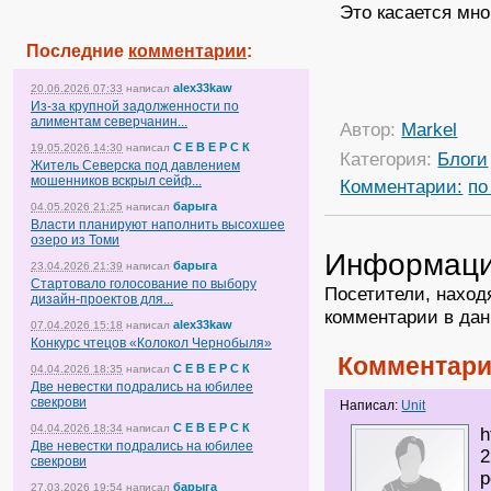
Это касается мно
Последние
комментарии
:
alex33kaw
20.06.2026 07:33
написал
Из-за крупной задолженности по
алиментам северчанин...
Автор:
Markel
С Е В Е Р С К
19.05.2026 14:30
написал
Категория:
Блоги
Житель Северска под давлением
мошенников вскрыл сейф...
Комментарии:
по
барыга
04.05.2026 21:25
написал
Власти планируют наполнить высохшее
озеро из Томи
Информац
барыга
23.04.2026 21:39
написал
Стартовало голосование по выбору
Посетители, наход
дизайн-проектов для...
комментарии в дан
alex33kaw
07.04.2026 15:18
написал
Конкурс чтецов «Колокол Чернобыля»
Комментари
С Е В Е Р С К
04.04.2026 18:35
написал
Две невестки подрались на юбилее
свекрови
Написал:
Unit
С Е В Е Р С К
04.04.2026 18:34
написал
h
Две невестки подрались на юбилее
2
свекрови
р
барыга
27.03.2026 19:54
написал