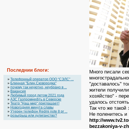
Последнии блоги:
Много писали се
многострадально
»
Телефонный оператор OOO “СЭЛС” ...
"доставалось" то
»
Блинная "Блин.Сковородка"
»
почему так неуютно, неубрано в ...
жители получили
»
Вакансия
хозяйство" - пе
»
Любимый город летом 2021 года
»
АЗС Газпромнефть в Северске
удалось отстоять
»
Театр "Наш мир" приглашает!
Так что же такой
»
Новогодняя минута славы
»
Утерен телефон Redmi note 8 pr ...
Не поленитесь и 
»
розыгрыш или хулиганство?
http://www.tv2.t
bezzakoniya-v-z