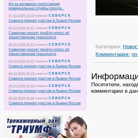
Из-за активного снеготаяния
коммунальные службы города...
С Е В Е Р С К
07.03.2026 22:33
написал
Северск принял участие в Лыжне России
С Е В Е Р С К
06.03.2026 00:57
написал
Северчан просят пройти опрос об
общественном транспорте
С Е В Е Р С К
06.03.2026 00:52
написал
Категория:
Новос
Северчан просят пройти опрос об
Комментарии:
по
общественном транспорте
С Е В Е Р С К
06.03.2026 00:37
написал
Северск принял участие в Лыжне России
Информац
С Е В Е Р С К
06.03.2026 00:23
написал
Северск принял участие в Лыжне России
Посетители, наход
С Е В Е Р С К
06.03.2026 00:18
написал
комментарии в дан
Северск принял участие в Лыжне России
С Е В Е Р С К
06.03.2026 00:09
написал
Северск принял участие в Лыжне России