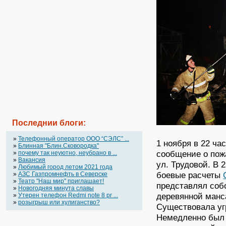
Последнии блоги:
»
Телефонный оператор OOO “СЭЛС” ...
1 ноября в 22 ча
»
Блинная "Блин.Сковородка"
сообщение о пожа
»
почему так неуютно, неубрано в ...
»
Вакансия
ул. Трудовой. В 
»
Любимый город летом 2021 года
боевые расчеты
»
АЗС Газпромнефть в Северске
»
Театр "Наш мир" приглашает!
представлял соб
»
Новогодняя минута славы
деревянной манс
»
Утерен телефон Redmi note 8 pr ...
»
розыгрыш или хулиганство?
Существовала уг
Немедленно был 