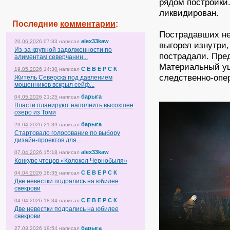
рядом постройки.
ликвидирован.
Последние
комментарии
:
Пострадавших не
alex33kaw
20.06.2026 07:33
написал
выгорел изнутри,
Из-за крупной задолженности по
пострадали. Пре
алиментам северчанин...
Материальный ущ
С Е В Е Р С К
19.05.2026 14:30
написал
следственно-опер
Житель Северска под давлением
мошенников вскрыл сейф...
барыга
04.05.2026 21:25
написал
Власти планируют наполнить высохшее
озеро из Томи
барыга
23.04.2026 21:39
написал
Стартовало голосование по выбору
дизайн-проектов для...
alex33kaw
07.04.2026 15:18
написал
Конкурс чтецов «Колокол Чернобыля»
С Е В Е Р С К
04.04.2026 18:35
написал
Две невестки подрались на юбилее
свекрови
С Е В Е Р С К
04.04.2026 18:34
написал
Две невестки подрались на юбилее
свекрови
барыга
27.03.2026 19:54
написал