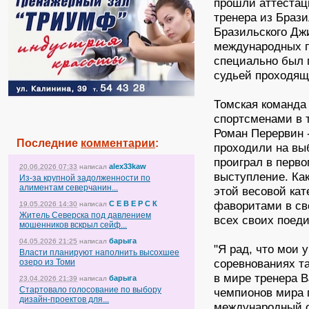
прошли аттестац
тренера из Браз
Бразильского Дж
международных п
специально был 
судьей проходящ
Томская команда
спортсменами в т
Роман Перервин - 
Последние
комментарии
:
проходили на вы
проиграл в перво
alex33kaw
20.06.2026 07:33
написал
выступление. Как
Из-за крупной задолженности по
алиментам северчанин...
этой весовой ка
фаворитами в св
С Е В Е Р С К
19.05.2026 14:30
написал
Житель Северска под давлением
всех своих поеди
мошенников вскрыл сейф...
барыга
04.05.2026 21:25
написал
"Я рад, что мои 
Власти планируют наполнить высохшее
соревнованиях та
озеро из Томи
в мире тренера 
барыга
23.04.2026 21:39
написал
Стартовало голосование по выбору
чемпионов мира 
дизайн-проектов для...
международный о