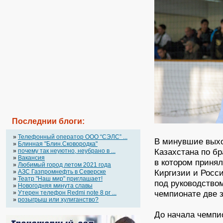
Последнии блоги:
»
Телефонный оператор OOO “СЭЛС” ...
В минувшие выхо
»
Блинная "Блин.Сковородка"
Казахстана по б
»
почему так неуютно, неубрано в ...
»
Вакансия
в котором принял
»
Любимый город летом 2021 года
Киргизии и Росс
»
АЗС Газпромнефть в Северске
»
Театр "Наш мир" приглашает!
под руководство
»
Новогодняя минута славы
чемпионате две 
»
Утерен телефон Redmi note 8 pr ...
»
розыгрыш или хулиганство?
До начала чемпи