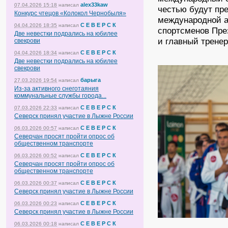
alex33kaw
07.04.2026 15:18
написал
честью будут пр
Конкурс чтецов «Колокол Чернобыля»
международной а
С Е В Е Р С К
04.04.2026 18:35
написал
спортсменов Пре
Две невестки подрались на юбилее
и главный трене
свекрови
С Е В Е Р С К
04.04.2026 18:34
написал
Две невестки подрались на юбилее
свекрови
барыга
27.03.2026 19:54
написал
Из-за активного снеготаяния
коммунальные службы города...
С Е В Е Р С К
07.03.2026 22:33
написал
Северск принял участие в Лыжне России
С Е В Е Р С К
06.03.2026 00:57
написал
Северчан просят пройти опрос об
общественном транспорте
С Е В Е Р С К
06.03.2026 00:52
написал
Северчан просят пройти опрос об
общественном транспорте
С Е В Е Р С К
06.03.2026 00:37
написал
Северск принял участие в Лыжне России
С Е В Е Р С К
06.03.2026 00:23
написал
Северск принял участие в Лыжне России
С Е В Е Р С К
06.03.2026 00:18
написал