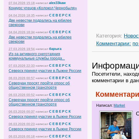
alex33kaw
07.04.2026 15:18
написал
Конкурс чтецов «Колокол Чернобыля»
С Е В Е Р С К
04.04.2026 18:35
написал
Две невестки подрались на юбилее
свекрови
С Е В Е Р С К
04.04.2026 18:34
написал
Категория:
Новос
Две невестки подрались на юбилее
свекрови
Комментарии:
по
барыга
27.03.2026 19:54
написал
Из-за активного снеготаяния
коммунальные службы города...
Информац
С Е В Е Р С К
07.03.2026 22:33
написал
Северск принял участие в Лыжне России
Посетители, наход
С Е В Е Р С К
06.03.2026 00:57
написал
комментарии в дан
Северчан просят пройти опрос об
общественном транспорте
Комментари
С Е В Е Р С К
06.03.2026 00:52
написал
Северчан просят пройти опрос об
общественном транспорте
Написал:
Markel
С Е В Е Р С К
06.03.2026 00:37
написал
С
Северск принял участие в Лыжне России
С Е В Е Р С К
06.03.2026 00:23
написал
Северск принял участие в Лыжне России
С Е В Е Р С К
06.03.2026 00:18
написал