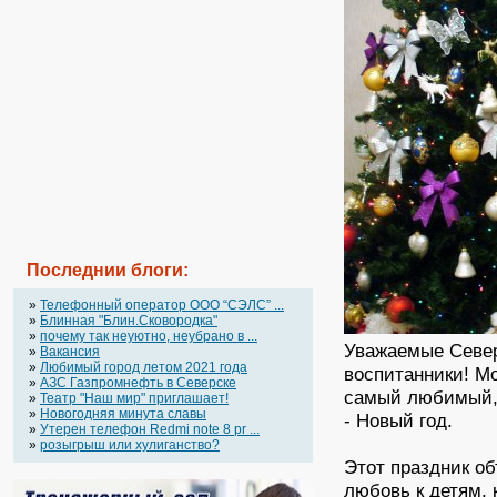
Последнии блоги:
»
Телефонный оператор OOO “СЭЛС” ...
»
Блинная "Блин.Сковородка"
»
почему так неуютно, неубрано в ...
Уважаемые Север
»
Вакансия
»
Любимый город летом 2021 года
воспитанники! М
»
АЗС Газпромнефть в Северске
самый любимый, 
»
Театр "Наш мир" приглашает!
»
Новогодняя минута славы
- Новый год.
»
Утерен телефон Redmi note 8 pr ...
»
розыгрыш или хулиганство?
Этот праздник об
любовь к детям, 