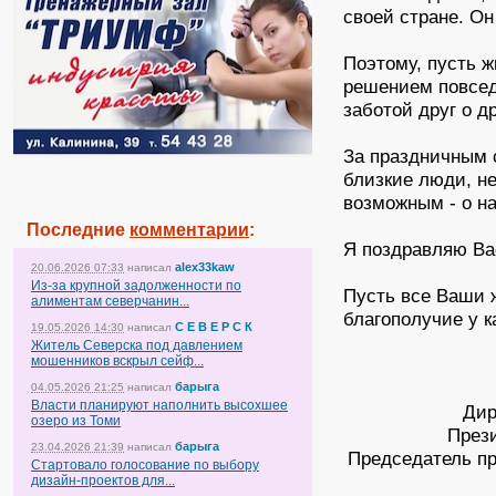
своей стране. О
Поэтому, пусть ж
решением повсед
заботой друг о др
За праздничным 
близкие люди, не
возможным - о н
Последние
комментарии
:
Я поздравляю Ва
alex33kaw
20.06.2026 07:33
написал
Из-за крупной задолженности по
Пусть все Ваши 
алиментам северчанин...
благополучие у к
С Е В Е Р С К
19.05.2026 14:30
написал
Житель Северска под давлением
мошенников вскрыл сейф...
барыга
04.05.2026 21:25
написал
Власти планируют наполнить высохшее
Дир
озеро из Томи
През
барыга
23.04.2026 21:39
написал
Председатель пр
Стартовало голосование по выбору
дизайн-проектов для...