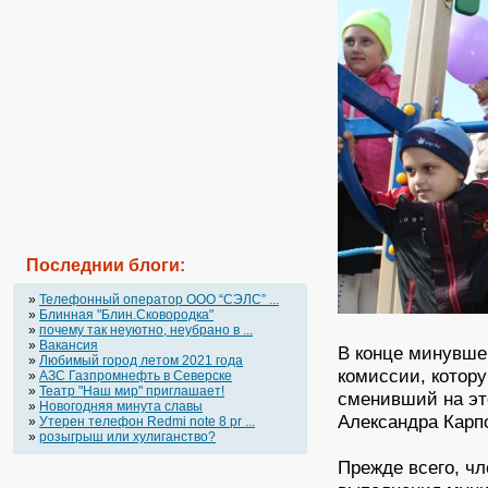
Последнии блоги:
»
Телефонный оператор OOO “СЭЛС” ...
»
Блинная "Блин.Сковородка"
»
почему так неуютно, неубрано в ...
»
Вакансия
В конце минувше
»
Любимый город летом 2021 года
комиссии, котору
»
АЗС Газпромнефть в Северске
»
Театр "Наш мир" приглашает!
сменивший на эт
»
Новогодняя минута славы
Александра Карп
»
Утерен телефон Redmi note 8 pr ...
»
розыгрыш или хулиганство?
Прежде всего, ч