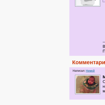
-
В
П
Комментари
Написал:
Немой
M
О
н
м