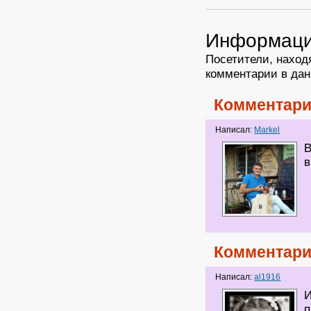
Информац
Посетители, наход
комментарии в дан
Комментари
Написал:
Markel
В
в
Комментари
Написал:
al1916
И
п