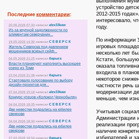
выполнения мун
устройство детс
2012-2015 годах»
Последние
комментарии
:
интересовало, чт
alex33kaw
20.06.2026 07:33
написал
году.
Из-за крупной задолженности по
алиментам северчанин...
По информации У
С Е В Е Р С К
19.05.2026 14:30
написал
игровых площадо
Житель Северска под давлением
мошенников вскрыл сейф...
несколько лет бы
Кстати, большую
барыга
04.05.2026 21:25
написал
Власти планируют наполнить высохшее
оказала топливн
озеро из Томи
входила в плано
барыга
23.04.2026 21:39
написал
некоторое сниже
Стартовало голосование по выбору
частности речь ш
дизайн-проектов для...
модернизации де
alex33kaw
07.04.2026 15:18
написал
Конкурс чтецов «Колокол Чернобыля»
меньше, чем изн
С Е В Е Р С К
04.04.2026 18:35
написал
Две невестки подрались на юбилее
Учитывая социал
свекрови
Администрации и
С Е В Е Р С К
04.04.2026 18:34
написал
реализации прог
Две невестки подрались на юбилее
наличие конкретн
свекрови
избирателей и з
барыга
27.03.2026 19:54
написал