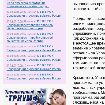
Из-за активного снеготаяния
выполнению прог
коммунальные службы города...
включить в «Час
С Е В Е Р С К
07.03.2026 22:33
написал
Северск принял участие в Лыжне России
Продолжив засед
С Е В Е Р С К
06.03.2026 00:57
написал
одним принципиа
Северчан просят пройти опрос об
разработки прог
общественном транспорте
учреждений, при
С Е В Е Р С К
06.03.2026 00:52
написал
Как доложила на
Северчан просят пройти опрос об
общественном транспорте
в настоящее вре
С Е В Е Р С К
06.03.2026 00:37
написал
ведение Управле
Северск принял участие в Лыжне России
остались за Упр
С Е В Е Р С К
06.03.2026 00:23
написал
сформирован рей
Северск принял участие в Лыжне России
том числе, на п
С Е В Е Р С К
06.03.2026 00:18
написал
технической док
Северск принял участие в Лыжне России
С Е В Е Р С К
06.03.2026 00:09
написал
Кроме того, Упр
Северск принял участие в Лыжне России
программа по ус
дошкольных учре
требованиям к М
программа разраб
сложившейся на 