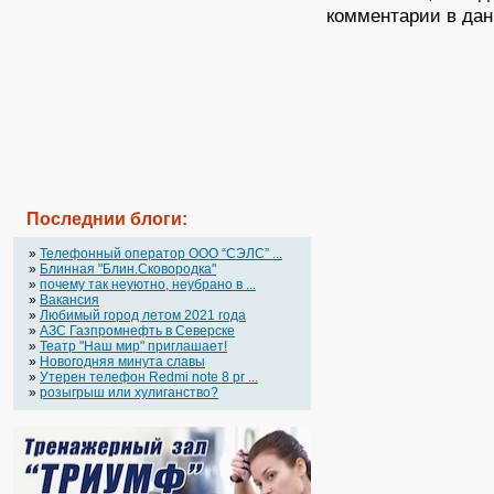
комментарии в дан
Последнии блоги:
»
Телефонный оператор OOO “СЭЛС” ...
»
Блинная "Блин.Сковородка"
»
почему так неуютно, неубрано в ...
»
Вакансия
»
Любимый город летом 2021 года
»
АЗС Газпромнефть в Северске
»
Театр "Наш мир" приглашает!
»
Новогодняя минута славы
»
Утерен телефон Redmi note 8 pr ...
»
розыгрыш или хулиганство?