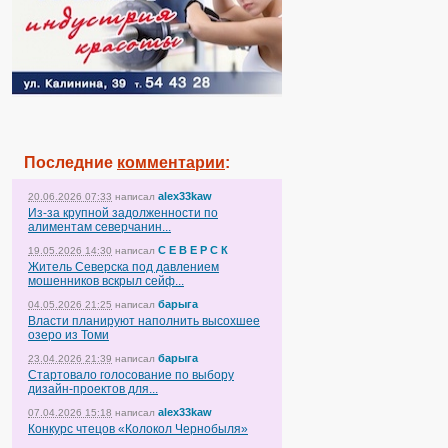
Последние
комментарии
:
alex33kaw
20.06.2026 07:33
написал
Из-за крупной задолженности по
алиментам северчанин...
С Е В Е Р С К
19.05.2026 14:30
написал
Житель Северска под давлением
мошенников вскрыл сейф...
барыга
04.05.2026 21:25
написал
Власти планируют наполнить высохшее
озеро из Томи
барыга
23.04.2026 21:39
написал
Стартовало голосование по выбору
дизайн-проектов для...
alex33kaw
07.04.2026 15:18
написал
Конкурс чтецов «Колокол Чернобыля»