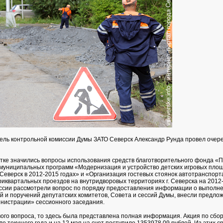
ель контрольной комиссии Думы ЗАТО Северск Александр Рунда провел очер
естке значились вопросы использования средств благотворительного фонда «
муниципальных программ «Модернизация и устройство детских игровых площ
Северск в 2012-2015 годах» и «Организация гостевых стоянок автотранспорт
иквартальных проездов на внутридворовых территориях г. Северска на 2012-
ссии рассмотрели вопрос по порядку предоставления информации о выполн
 и поручений депутатских комитетов, Совета и сессий Думы, внесли предлож
нистрации» сессионного заседания.
вого вопроса, то здесь была представлена полная информация. Акция по сбор