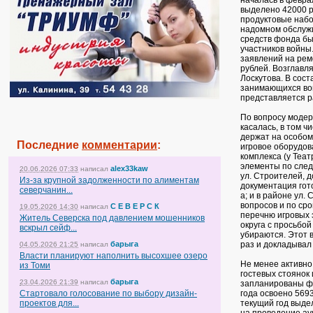
началась в феврал
выделено 42000 р
продуктовые набо
надомном обслужи
средств фонда бы
участников войны
заявлений на рем
рублей. Возглавл
Лоскутова. В сост
занимающихся во
представляется ра
По вопросу модер
касалась, в том ч
держат на особом
Последние
комментарии
:
игровое оборудов
комплекса (у Теат
элементы по след
alex33kaw
20.06.2026 07:33
написал
ул. Строителей, д
Из-за крупной задолженности по алиментам
документация гото
северчанин...
а; и в районе ул.
вопросов и по ср
С Е В Е Р С К
19.05.2026 14:30
написал
перечню игровых 
Житель Северска под давлением мошенников
округа с просьбо
вскрыл сейф...
убираются. Этот 
барыга
раз и докладывал
04.05.2026 21:25
написал
Власти планируют наполнить высохшее озеро
Не менее активно
из Томи
гостевых стоянок
барыга
23.04.2026 21:39
написал
запланированы фи
Стартовало голосование по выбору дизайн-
года освоено 5693
проектов для...
текущий год выде