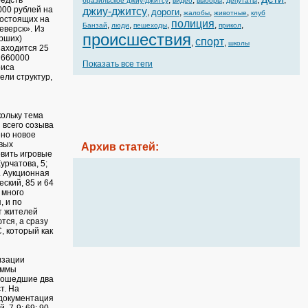
редств
,
,
,
,
,
бразильское джиу-джитсу
видео
выборы
депутаты
000 рублей на
джиу-джитсу
дороги
,
,
,
,
жалобы
животные
клуб
состоящих на
полиция
,
,
,
,
,
Банзай
люди
пешеходы
прикол
еверск». Из
происшествия
рших)
спорт
,
,
школы
находится 25
 660000
Показать все теги
риса
ели структур,
ольку тема
 всего созыва
ено новое
вых
Архив статей:
овить игровые
урчатова, 5;
. Аукционная
ский, 85 и 64
 много
, и по
т жителей
тся, а сразу
, который как
изации
аммы
прошедшие два
т. На
 документация