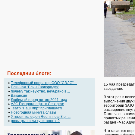
Последнии блоги:
»
Телефонный оператор OOO “СЭЛС” ...
15 мая председат
»
Блинная "Блин.Сковородка"
заседание.
»
почему так неуютно, неубрано в ...
»
Вакансия
В этот раз в пов
»
Любимый город летом 2021 года
выполнения двух 
»
АЗС Газпромнефть в Северске
территории ЗАТО 
»
Театр "Наш мир" приглашает!
расширение внутр
»
Новогодняя минута славы
Также члены коми
»
Утерен телефон Redmi note 8 pr ...
принятых решений
»
розыгрыш или хулиганство?
раздел «Час Адми
Что касается пер