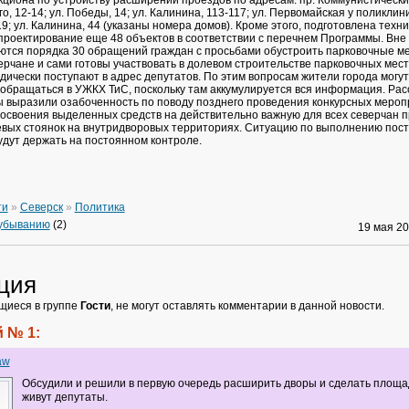
циона по устройству расширений проездов по адресам: пр. Коммунистический,
ого, 12-14; ул. Победы, 14; ул. Калинина, 113-117; ул. Первомайская у поликлини
9; ул. Калинина, 44 (указаны номера домов). Кроме этого, подготовлена техн
проектирование еще 48 объектов в соответствии с перечнем Программы. Вн
тся порядка 30 обращений граждан с просьбами обустроить парковочные ме
ерчане и сами готовы участвовать в долевом строительстве парковочных мест
ически поступают в адрес депутатов. По этим вопросам жители города могут
обращаться в УЖКХ ТиС, поскольку там аккумулируется вся информация. Ра
ты выразили озабоченность по поводу позднего проведения конкурсных мероп
освоения выделенных средств на действительно важную для всех северчан пр
евых стоянок на внутридворовых территориях. Ситуацию по выполнению пос
удут держать на постоянном контроле.
ти
»
Северск
»
Политика
 убыванию
(2)
19 мая 2
ция
щиеся в группе
Гости
, не могут оставлять комментарии в данной новости.
 № 1:
aw
Обсудили и решили в первую очередь расширить дворы и сделать площад
живут депутаты.