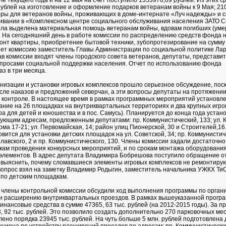
е текущего года и на 12 мая на счет поступило 1353978,09 рублей. Из этих с
ублей на изготовление и оформление подарков ветеранам войны к 9 Мая; 21
ры для ветеранов войны, проживающих в доме-интернате «Луч надежды» и 
вании в «Комплексном центре социального обслуживания населения ЗАТО С
ла выделена материальная помощь ветеранам войны, вдовам погибших (уме
. На сегодняшний день в работе комиссии по распределению средств фонда 
онт квартиры, приобретение бытовой техники, зубопротезирование на сумму
яет комиссию заместитель Главы Администрации по социальной политике Ла
ав комиссии входят члены городского совета ветеранов, депутаты, представит
просами социальной поддержки населения. Отчет по использованию фонда
з в три месяца.
низации и установки игровых комплексов прошло серьезное обсуждение, поск
исле наказов и предложений северчан, а эти вопросы депутаты на протяжении
 контроле. В настоящее время в рамках программных мероприятий установл
ание на 26 площадках на внутриквартальных территориях и два крупных игро
ра для детей и юношества и в пос. Самусь). Планируется до конца года устан
ующим адресам, предложенным депутатами: пр. Коммунистический, 133; ул. К
ома 17-21; ул. Первомайская, 14; район улиц Пионерской, 30 и Строителей,16
вится для установки детских площадок на ул. Советской, 34; пр. Коммунистиче
 Славского, 2 и пр. Коммунистического, 130. Члены комиссии задали достаточно
окам проведения конкурсных мероприятий, и по срокам монтажа оборудования
элементов. В адрес депутата Владимира Бобрешова поступило обращение о
й выяснить, почему сломавшиеся элементы игровых комплексов не ремонтирую
вопрос взял на заметку Владимир Родыгин, заместитель начальника УЖКХ ТиС
 по детским площадкам.
 члены контрольной комиссии обсудили ход выполнения программы по орган
 и расширению внутриквартальных проездов. В рамках вышеуказанной прогр
нансовые средства в сумме 47365, 63 тыс. рублей (на 2012-2015 годы). За 
, 92 тыс. рублей. Это позволило создать дополнительно 270 парковочных мес
лено порядка 23945 тыс. рублей. На чуть больше 5 млн. рублей подготовлена