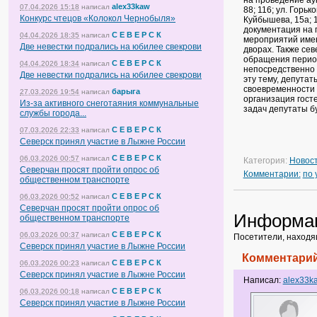
на проведение аук
alex33kaw
07.04.2026 15:18
написал
88; 116; ул. Горьк
Конкурс чтецов «Колокол Чернобыля»
Куйбышева, 15а; 1
документация на 
С Е В Е Р С К
04.04.2026 18:35
написал
мероприятий имею
Две невестки подрались на юбилее свекрови
дворах. Также сев
обращения период
С Е В Е Р С К
04.04.2026 18:34
написал
непосредственно 
Две невестки подрались на юбилее свекрови
эту тему, депута
своевременности 
барыга
27.03.2026 19:54
написал
организация гост
Из-за активного снеготаяния коммунальные
задач депутаты б
службы города...
С Е В Е Р С К
07.03.2026 22:33
написал
Северск принял участие в Лыжне России
С Е В Е Р С К
06.03.2026 00:57
написал
Категория:
Новос
Северчан просят пройти опрос об
Комментарии:
по
общественном транспорте
С Е В Е Р С К
06.03.2026 00:52
написал
Северчан просят пройти опрос об
Информа
общественном транспорте
С Е В Е Р С К
06.03.2026 00:37
написал
Посетители, находя
Северск принял участие в Лыжне России
Комментарий
С Е В Е Р С К
06.03.2026 00:23
написал
Северск принял участие в Лыжне России
Написал:
alex33k
С Е В Е Р С К
06.03.2026 00:18
написал
Северск принял участие в Лыжне России