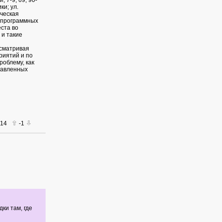
 7-9; 69; 90-
ки; ул.
ическая
е программных
ста во
 и такие
ссматривая
риятий и по
облему, как
тавленных
014
-1
ки там, где