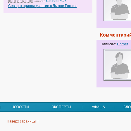
С Е В Е Р С К
06.03.2026 00:09
написал
Северск принял участие в Лыжне России
Комментарий
Написал:
Hornet
НОВОСТИ
ЭКСПЕРТЫ
АФИША
БЛО
Наверх страницы ↑