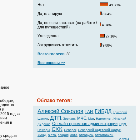
Нет
49.38%
Да, планирую
8.64%
Да, но если заставят (на работе /
4.94%
для путешествий)
Уже сделал
27.16%
Затрудняюсь ответить
9.88%
Всего голосов:
81
Все опросы >>
едное
Облако тегов:
Победа»,
адок на
а и
Алексей Соколов
ГИБДД
ГАИ
,
,
,
Григорий
2015 годы».
ДТП
ении
МЧС
,
,
,
,
,
,
Шамин
Зоопарк
Мэр
Наркотики
Николай
ения в
Он-лайн приемная администрации
,
,
,
Диденко
ПДД
СХК
,
,
,
,
Пожары
Северск
Северский кадетский корпус
,
,
,
,
,
,
УМВД
Фото
авария
авто
автобусы
автомобили
у средств
дети