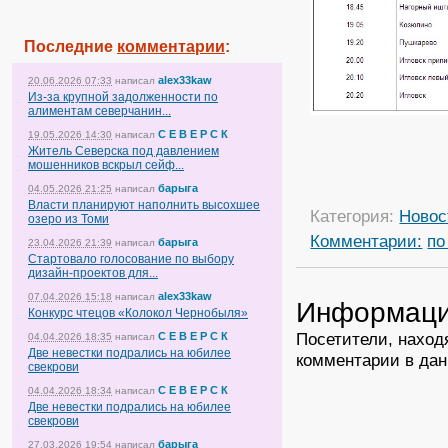
Последние
комментарии
:
alex33kaw
20.06.2026 07:33
написал
Из-за крупной задолженности по
алиментам северчанин...
С Е В Е Р С К
19.05.2026 14:30
написал
Житель Северска под давлением
мошенников вскрыл сейф...
барыга
04.05.2026 21:25
написал
Власти планируют наполнить высохшее
Категория:
Новос
озеро из Томи
Комментарии:
по
барыга
23.04.2026 21:39
написал
Стартовало голосование по выбору
дизайн-проектов для...
alex33kaw
07.04.2026 15:18
написал
Информац
Конкурс чтецов «Колокол Чернобыля»
Посетители, наход
С Е В Е Р С К
04.04.2026 18:35
написал
Две невестки подрались на юбилее
комментарии в дан
свекрови
С Е В Е Р С К
04.04.2026 18:34
написал
Две невестки подрались на юбилее
свекрови
барыга
27.03.2026 19:54
написал