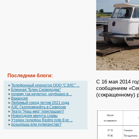
Последнии блоги:
С 16 мая 2014 г
»
Телефонный оператор OOO “СЭЛС” ...
сообщением «Сев
»
Блинная "Блин.Сковородка"
(сокращенному) 
»
почему так неуютно, неубрано в ...
»
Вакансия
»
Любимый город летом 2021 года
»
АЗС Газпромнефть в Северске
»
Театр "Наш мир" приглашает!
»
Новогодняя минута славы
»
Утерен телефон Redmi note 8 pr ...
»
розыгрыш или хулиганство?