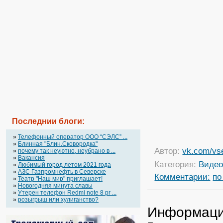
Последнии блоги:
»
Телефонный оператор OOO “СЭЛС” ...
»
Блинная "Блин.Сковородка"
Автор:
vk.com/vs
»
почему так неуютно, неубрано в ...
»
Вакансия
Категория:
Виде
»
Любимый город летом 2021 года
»
АЗС Газпромнефть в Северске
Комментарии:
по
»
Театр "Наш мир" приглашает!
»
Новогодняя минута славы
»
Утерен телефон Redmi note 8 pr ...
»
розыгрыш или хулиганство?
Информац