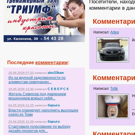
Посетители, наход
комментарии в дан
Комментари
Написал:
Arteq
й
Последние
комментарии
:
alex33kaw
20.06.2026 07:33
написал
Комментари
Из-за крупной задолженности по
алиментам северчанин...
Написал:
Tofik
С Е В Е Р С К
19.05.2026 14:30
написал
Житель Северска под давлением
Н
мошенников вскрыл сейф...
барыга
04.05.2026 21:25
написал
--
Власти планируют наполнить высохшее
Е
озеро из Томи
барыга
23.04.2026 21:39
написал
Стартовало голосование по выбору
дизайн-проектов для...
Комментари