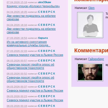
alex33kaw
07.04.2026 15:18
написал
Конкурс чтецов «Колокол Чернобыля»
Написал:
Glen
С Е В Е Р С К
04.04.2026 18:35
написал
Т
Две невестки подрались на юбилее
п
свекрови
С Е В Е Р С К
04.04.2026 18:34
написал
Две невестки подрались на юбилее
свекрови
барыга
27.03.2026 19:54
написал
Из-за активного снеготаяния
коммунальные службы города...
Комментари
С Е В Е Р С К
07.03.2026 22:33
написал
Северск принял участие в Лыжне России
Написал:
Гайзенберг
С Е В Е Р С К
06.03.2026 00:57
написал
Северчан просят пройти опрос об
в
общественном транспорте
С Е В Е Р С К
06.03.2026 00:52
написал
Северчан просят пройти опрос об
общественном транспорте
С Е В Е Р С К
06.03.2026 00:37
написал
Северск принял участие в Лыжне России
С Е В Е Р С К
06.03.2026 00:23
написал
Северск принял участие в Лыжне России
С Е В Е Р С К
06.03.2026 00:18
написал