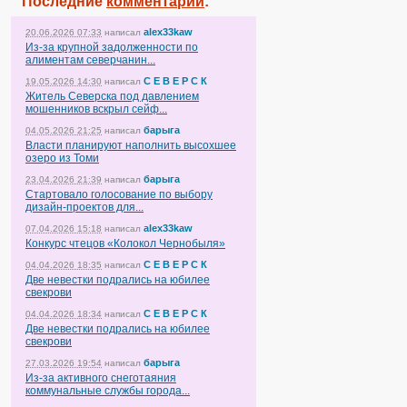
Последние
комментарии
:
alex33kaw
20.06.2026 07:33
написал
Из-за крупной задолженности по
алиментам северчанин...
С Е В Е Р С К
19.05.2026 14:30
написал
Житель Северска под давлением
мошенников вскрыл сейф...
барыга
04.05.2026 21:25
написал
Власти планируют наполнить высохшее
озеро из Томи
барыга
23.04.2026 21:39
написал
Стартовало голосование по выбору
дизайн-проектов для...
alex33kaw
07.04.2026 15:18
написал
Конкурс чтецов «Колокол Чернобыля»
С Е В Е Р С К
04.04.2026 18:35
написал
Две невестки подрались на юбилее
свекрови
С Е В Е Р С К
04.04.2026 18:34
написал
Две невестки подрались на юбилее
свекрови
барыга
27.03.2026 19:54
написал
Из-за активного снеготаяния
коммунальные службы города...