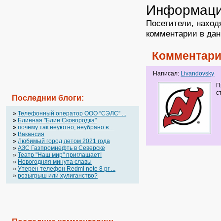
Информац
Посетители, наход
комментарии в дан
Комментари
Написал:
Livandovsky
П
с
Последнии блоги:
»
Телефонный оператор OOO “СЭЛС” ...
»
Блинная "Блин.Сковородка"
»
почему так неуютно, неубрано в ...
»
Вакансия
»
Любимый город летом 2021 года
»
АЗС Газпромнефть в Северске
»
Театр "Наш мир" приглашает!
»
Новогодняя минута славы
»
Утерен телефон Redmi note 8 pr ...
»
розыгрыш или хулиганство?