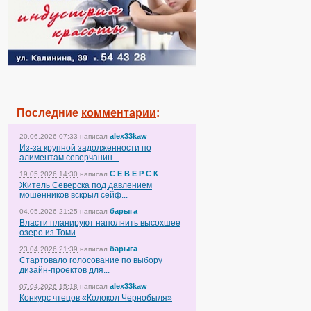
Последние
комментарии
:
alex33kaw
20.06.2026 07:33
написал
Из-за крупной задолженности по
алиментам северчанин...
С Е В Е Р С К
19.05.2026 14:30
написал
Житель Северска под давлением
мошенников вскрыл сейф...
барыга
04.05.2026 21:25
написал
Власти планируют наполнить высохшее
озеро из Томи
барыга
23.04.2026 21:39
написал
Стартовало голосование по выбору
дизайн-проектов для...
alex33kaw
07.04.2026 15:18
написал
Конкурс чтецов «Колокол Чернобыля»