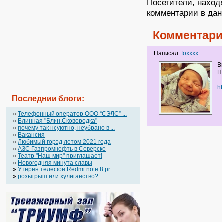
Посетители, наход
комментарии в дан
Комментари
Написал:
foxxxx
В
Н
h
Последнии блоги:
»
Телефонный оператор OOO “СЭЛС” ...
»
Блинная "Блин.Сковородка"
»
почему так неуютно, неубрано в ...
»
Вакансия
»
Любимый город летом 2021 года
»
АЗС Газпромнефть в Северске
»
Театр "Наш мир" приглашает!
»
Новогодняя минута славы
»
Утерен телефон Redmi note 8 pr ...
»
розыгрыш или хулиганство?