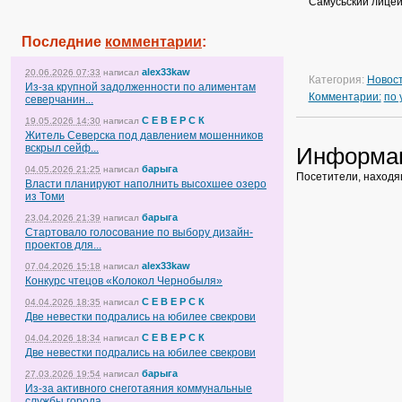
Самусьский лицей 
Последние
комментарии
:
alex33kaw
20.06.2026 07:33
написал
Категория:
Новос
Из-за крупной задолженности по алиментам
Комментарии:
по
северчанин...
С Е В Е Р С К
19.05.2026 14:30
написал
Житель Северска под давлением мошенников
вскрыл сейф...
Информа
барыга
04.05.2026 21:25
написал
Посетители, находя
Власти планируют наполнить высохшее озеро
из Томи
барыга
23.04.2026 21:39
написал
Стартовало голосование по выбору дизайн-
проектов для...
alex33kaw
07.04.2026 15:18
написал
Конкурс чтецов «Колокол Чернобыля»
С Е В Е Р С К
04.04.2026 18:35
написал
Две невестки подрались на юбилее свекрови
С Е В Е Р С К
04.04.2026 18:34
написал
Две невестки подрались на юбилее свекрови
барыга
27.03.2026 19:54
написал
Из-за активного снеготаяния коммунальные
службы города...