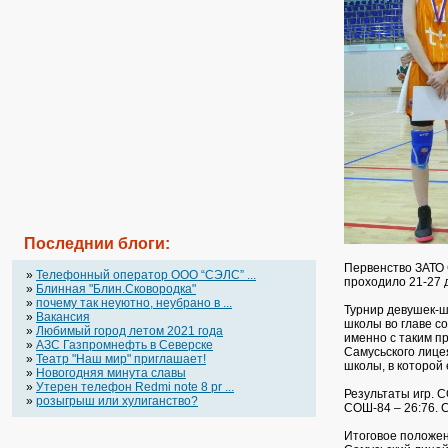
Последнии блоги:
Первенство ЗАТО 
»
Телефонный оператор OOO “СЭЛС” ...
проходило 21-27 
»
Блинная "Блин.Сковородка"
»
почему так неуютно, неубрано в ...
Турнир девушек-ш
»
Вакансия
школы во главе с
»
Любимый город летом 2021 года
именно с таким п
»
АЗС Газпромнефть в Северске
Самусьского лицея
»
Театр "Наш мир" приглашает!
школы, в которой
»
Новогодняя минута славы
»
Утерен телефон Redmi note 8 pr ...
Результаты игр. 
»
розыгрыш или хулиганство?
СОШ-84 – 26:76. 
Итоговое положени