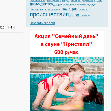
,
,
,
,
,
бразильское джиу-джитсу
видео
выборы
депутаты
джиу-джитсу
дороги
,
,
,
,
жалобы
животные
клуб
полиция
,
,
,
,
,
Банзай
люди
пешеходы
прикол
происшествия
спорт
,
,
школы
Показать все теги
2016
4