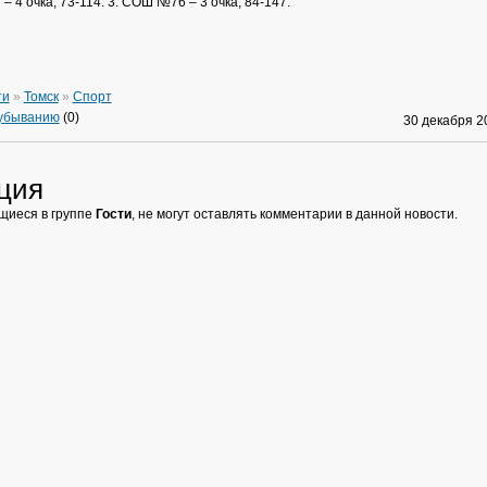
– 4 очка, 73-114. 3. СОШ №76 – 3 очка, 84-147.
ти
»
Томск
»
Спорт
 убыванию
(0)
30 декабря 
ция
щиеся в группе
Гости
, не могут оставлять комментарии в данной новости.