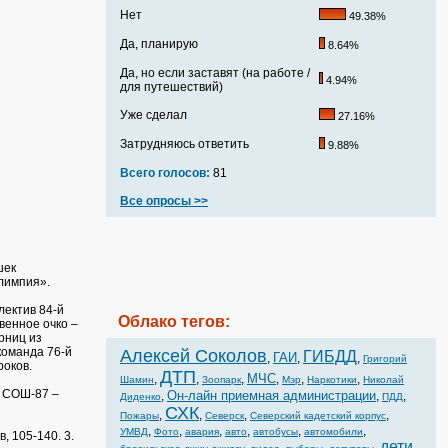
Нет
49.38%
Да, планирую
8.64%
Да, но если заставят (на работе /
4.94%
для путешествий)
Уже сделал
27.16%
Затрудняюсь ответить
9.88%
Всего голосов:
81
Все опросы >>
шек
лимпия».
лектив 84-й
Облако тегов:
венное очко –
рниц из
команда 76-й
Алексей Соколов
ГИБДД
ГАИ
,
,
,
Григорий
роков.
ДТП
МЧС
,
,
,
,
,
,
Шамин
Зоопарк
Мэр
Наркотики
Николай
. СОШ-87 –
Он-лайн приемная администрации
,
,
,
Диденко
ПДД
СХК
,
,
,
,
Пожары
Северск
Северский кадетский корпус
,
,
,
,
,
,
УМВД
Фото
авария
авто
автобусы
автомобили
, 105-140. 3.
дети