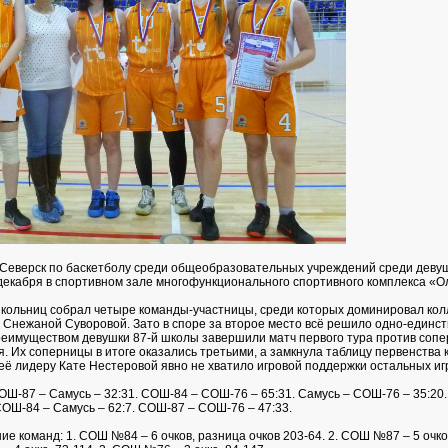
Северск по баскетболу среди общеобразовательных учреждений среди деву
декабря в спортивном зале многофункционального спортивного комплекса «О
кольниц собрал четыре команды-участницы, среди которых доминировал кол
о Снежаной Суворовой. Зато в споре за второе место всё решило одно-единст
реимуществом девушки 87-й школы завершили матч первого тура против сопе
. Их соперницы в итоге оказались третьими, а замкнула таблицу первенства 
 её лидеру Кате Нестеровой явно не хватило игровой поддержки остальных иг
СОШ-87 – Самусь – 32:31. СОШ-84 – СОШ-76 – 65:31. Самусь – СОШ-76 – 35:20
СОШ-84 – Самусь – 62:7. СОШ-87 – СОШ-76 – 47:33.
е команд: 1. СОШ №84 – 6 очков, разница очков 203-64. 2. СОШ №87 – 5 очков