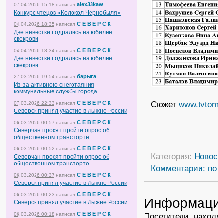
alex33kaw
07.04.2026 15:18
написал
Конкурс чтецов «Колокол Чернобыля»
С Е В Е Р С К
04.04.2026 18:35
написал
Две невестки подрались на юбилее
свекрови
С Е В Е Р С К
04.04.2026 18:34
написал
Две невестки подрались на юбилее
свекрови
барыга
27.03.2026 19:54
написал
Из-за активного снеготаяния
коммунальные службы города...
Сюжет
www.tvtom
С Е В Е Р С К
07.03.2026 22:33
написал
Северск принял участие в Лыжне России
С Е В Е Р С К
06.03.2026 00:57
написал
Северчан просят пройти опрос об
общественном транспорте
С Е В Е Р С К
06.03.2026 00:52
написал
Категория:
Новос
Северчан просят пройти опрос об
общественном транспорте
Комментарии:
по
С Е В Е Р С К
06.03.2026 00:37
написал
Северск принял участие в Лыжне России
С Е В Е Р С К
06.03.2026 00:23
написал
Информац
Северск принял участие в Лыжне России
С Е В Е Р С К
Посетители, наход
06.03.2026 00:18
написал