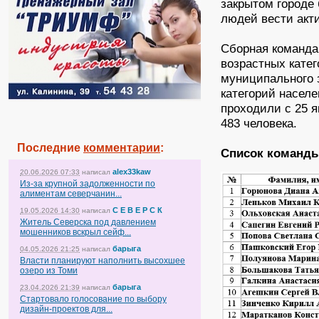
закрытом городе
людей вести акт
Сборная команда
возрастных кате
муниципального 
категорий населе
проходили с 25 
483 человека.
Последние
комментарии
:
Список команды
alex33kaw
20.06.2026 07:33
написал
Из-за крупной задолженности по
алиментам северчанин...
С Е В Е Р С К
19.05.2026 14:30
написал
Житель Северска под давлением
мошенников вскрыл сейф...
барыга
04.05.2026 21:25
написал
Власти планируют наполнить высохшее
озеро из Томи
барыга
23.04.2026 21:39
написал
Стартовало голосование по выбору
дизайн-проектов для...