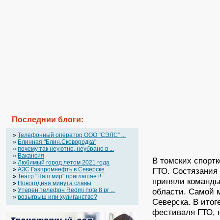
Последнии блоги:
»
Телефонный оператор OOO “СЭЛС” ...
»
Блинная "Блин.Сковородка"
»
почему так неуютно, неубрано в ...
»
Вакансия
В томских спорт
»
Любимый город летом 2021 года
»
АЗС Газпромнефть в Северске
ГТО. Состязания
»
Театр "Наш мир" приглашает!
приняли команды
»
Новогодняя минута славы
»
Утерен телефон Redmi note 8 pr ...
области. Самой 
»
розыгрыш или хулиганство?
Северска. В итог
фестиваля ГТО, 