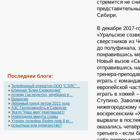
стремится не сни
представительны
Сибири.
В декабре 2017-г
«Уральское созве
сверстников из 
до полуфинала, з
понравившись ме
Новый вызов «См
отправившись на
тренера-препод
Последнии блоги:
играть с команд
»
Телефонный оператор OOO “СЭЛС” ...
европейской част
»
Блинная "Блин.Сковородка"
играть в хоккей 
»
почему так неуютно, неубрано в ...
»
Вакансия
Ступино, Заволж
»
Любимый город летом 2021 года
нижегородскому 
»
АЗС Газпромнефть в Северске
»
Театр "Наш мир" приглашает!
воскресенским «
»
Новогодняя минута славы
вырвали в после
»
Утерен телефон Redmi note 8 pr ...
»
розыгрыш или хулиганство?
оказались четвё
третьего - если 
себе первое мест