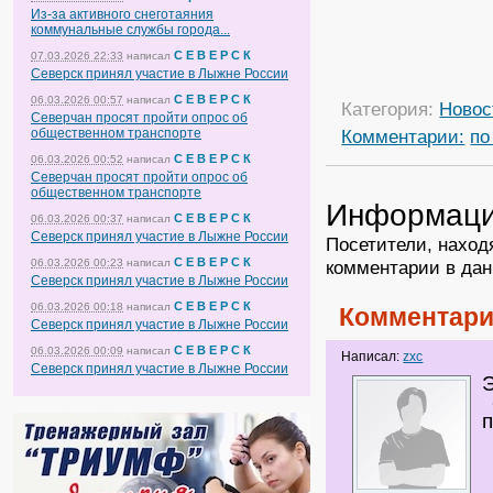
Из-за активного снеготаяния
коммунальные службы города...
С Е В Е Р С К
07.03.2026 22:33
написал
Северск принял участие в Лыжне России
С Е В Е Р С К
06.03.2026 00:57
написал
Категория:
Новос
Северчан просят пройти опрос об
общественном транспорте
Комментарии:
по
С Е В Е Р С К
06.03.2026 00:52
написал
Северчан просят пройти опрос об
общественном транспорте
Информац
С Е В Е Р С К
06.03.2026 00:37
написал
Северск принял участие в Лыжне России
Посетители, наход
С Е В Е Р С К
06.03.2026 00:23
написал
комментарии в дан
Северск принял участие в Лыжне России
С Е В Е Р С К
06.03.2026 00:18
написал
Комментари
Северск принял участие в Лыжне России
С Е В Е Р С К
06.03.2026 00:09
написал
Написал:
zxc
Северск принял участие в Лыжне России