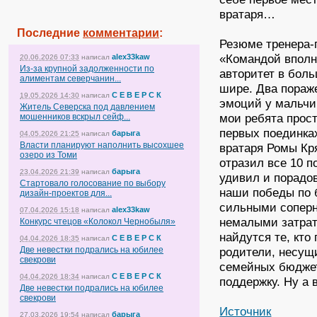
вратаря…
Последние
комментарии
:
Резюме тренера-
«Командой вполн
alex33kaw
20.06.2026 07:33
написал
Из-за крупной задолженности по
авторитет в боль
алиментам северчанин...
шире. Два пораже
С Е В Е Р С К
19.05.2026 14:30
написал
эмоций у мальчиш
Житель Северска под давлением
мои ребята прос
мошенников вскрыл сейф...
первых поединка
барыга
04.05.2026 21:25
написал
Власти планируют наполнить высохшее
вратаря Ромы Кр
озеро из Томи
отразил все 10 п
барыга
23.04.2026 21:39
написал
удивил и порадо
Стартовало голосование по выбору
наши победы по 
дизайн-проектов для...
сильными соперн
alex33kaw
07.04.2026 15:18
написал
немалыми затрата
Конкурс чтецов «Колокол Чернобыля»
найдутся те, кто
С Е В Е Р С К
04.04.2026 18:35
написал
Две невестки подрались на юбилее
родители, несущ
свекрови
семейных бюджет
С Е В Е Р С К
04.04.2026 18:34
написал
поддержку. Ну а 
Две невестки подрались на юбилее
свекрови
Источник
барыга
27.03.2026 19:54
написал