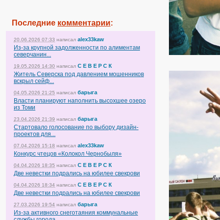
Последние
комментарии
:
alex33kaw
20.06.2026 07:33
написал
Из-за крупной задолженности по алиментам
северчанин...
С Е В Е Р С К
19.05.2026 14:30
написал
Житель Северска под давлением мошенников
вскрыл сейф...
барыга
04.05.2026 21:25
написал
Власти планируют наполнить высохшее озеро
из Томи
барыга
23.04.2026 21:39
написал
Стартовало голосование по выбору дизайн-
проектов для...
alex33kaw
07.04.2026 15:18
написал
Конкурс чтецов «Колокол Чернобыля»
С Е В Е Р С К
04.04.2026 18:35
написал
Две невестки подрались на юбилее свекрови
С Е В Е Р С К
04.04.2026 18:34
написал
Две невестки подрались на юбилее свекрови
барыга
27.03.2026 19:54
написал
Из-за активного снеготаяния коммунальные
службы города...