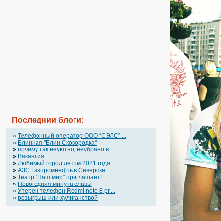
Последнии блоги:
»
Телефонный оператор OOO “СЭЛС” ...
»
Блинная "Блин.Сковородка"
»
почему так неуютно, неубрано в ...
»
Вакансия
»
Любимый город летом 2021 года
»
АЗС Газпромнефть в Северске
»
Театр "Наш мир" приглашает!
»
Новогодняя минута славы
»
Утерен телефон Redmi note 8 pr ...
»
розыгрыш или хулиганство?