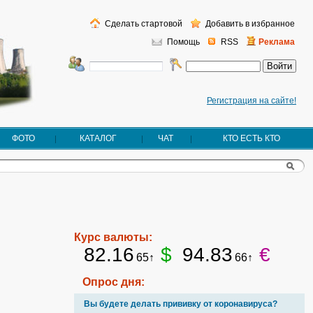
Сделать стартовой
Добавить в избранное
Помощь
RSS
Реклама
Регистрация на сайте!
ФОТО
КАТАЛОГ
ЧАТ
КТО ЕСТЬ КТО
Курс валюты:
82.16
$
94.83
€
65↑
66↑
Опрос дня:
Вы будете делать прививку от коронавируса?