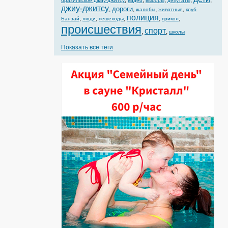
,
,
,
,
,
бразильское джиу-джитсу
видео
выборы
депутаты
джиу-джитсу
дороги
,
,
,
,
жалобы
животные
клуб
полиция
,
,
,
,
,
Банзай
люди
пешеходы
прикол
происшествия
спорт
,
,
школы
Показать все теги