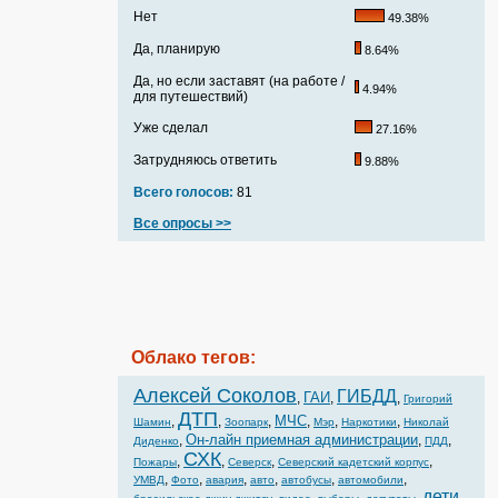
Нет
49.38%
Да, планирую
8.64%
Да, но если заставят (на работе /
4.94%
для путешествий)
Уже сделал
27.16%
Затрудняюсь ответить
9.88%
Всего голосов:
81
Все опросы >>
Облако тегов:
Алексей Соколов
ГИБДД
ГАИ
,
,
,
Григорий
ДТП
МЧС
,
,
,
,
,
,
Шамин
Зоопарк
Мэр
Наркотики
Николай
Он-лайн приемная администрации
,
,
,
Диденко
ПДД
СХК
,
,
,
,
Пожары
Северск
Северский кадетский корпус
,
,
,
,
,
,
УМВД
Фото
авария
авто
автобусы
автомобили
дети