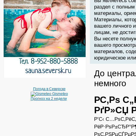
Вы являетесь со
раздел с полным
материалы, орие
Материалы, кото
вашего личного 
лицам, не дости
Вы несете полну
вашего просмотр
материалов, соде
юридическое или 
До центра
немного
Погода в Северске
Gismeteo
Р­С‚Рѕ С
Прогноз на 2 недели
РґР»СЏ 
Р’С‹ С…РѕС‚РёС
РёР·РѕР±СЂР°Р
РѕС‚РЅРµСЃРµРЅС