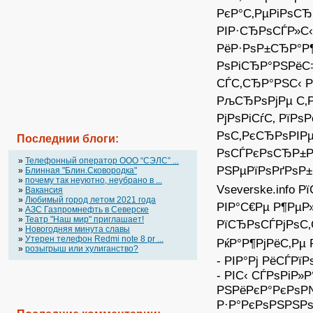
РєР°С‚РµРіРѕС
РІР·СЂРѕСЃР»С
РёР·РѕР±СЂР°Р
РѕРіСЂР°РЅРёС‡
СЃС‚СЂР°РЅС‹ Р
РљСЂРѕРјРµ С‚Р
РјРѕРіСѓС‚ РїР
РѕС‚РєСЂРѕРІРµ
Последнии блоги:
РѕСЃРєРѕСЂР±Р
»
Телефонный оператор OOO “СЭЛС” ...
РЅРµРїРѕРґРѕР
»
Блинная "Блин.Сковородка"
»
почему так неуютно, неубрано в ...
Vseverske.info
»
Вакансия
»
Любимый город летом 2021 года
РІР°С€Рµ Р¶РµР
»
АЗС Газпромнефть в Северске
»
Театр "Наш мир" приглашает!
РїСЂРѕСЃРјРѕС‚
»
Новогодняя минута славы
»
Утерен телефон Redmi note 8 pr ...
РќР°Р¶РјРёС‚Рµ 
»
розыгрыш или хулиганство?
- РІР°Рј РёСЃРї
- РІС‹ СЃРѕРіР»
РЅРёРєР°РєРѕР№
Р·Р°РєРѕРЅРЅР