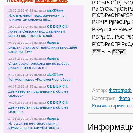
Последние
комментарии
:
РїСЂРѕСЃРјРѕС
Рё СѓС‰РµСЂР±
alex33kaw
20.06.2026 07:33
написал
РїСЂРёС‡РёРЅР
Из-за крупной задолженности по
алиментам северчанин...
РќР°Р¶РјРёС‚Рµ 
С Е В Е Р С К
19.05.2026 14:30
написал
РЅРµ СЃРѕРіР»Р
Житель Северска под давлением
мошенников вскрыл сейф...
РЅРµ С…РѕС‚Рё
барыга
04.05.2026 21:25
написал
РїСЂРѕСЃРјРѕС‚
Власти планируют наполнить высохшее
В В
озеро из Томи
барыга
23.04.2026 21:39
написал
Стартовало голосование по выбору
дизайн-проектов для...
alex33kaw
07.04.2026 15:18
написал
Конкурс чтецов «Колокол Чернобыля»
С Е В Е Р С К
04.04.2026 18:35
написал
Автор:
Фотограф
Две невестки подрались на юбилее
свекрови
Категория:
Фото
С Е В Е Р С К
04.04.2026 18:34
написал
Комментарии:
по
Две невестки подрались на юбилее
свекрови
барыга
27.03.2026 19:54
написал
Из-за активного снеготаяния
Информац
коммунальные службы города...