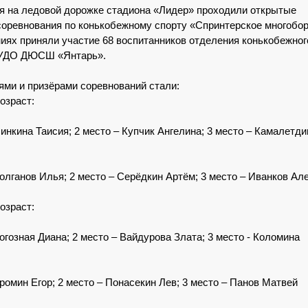
я на ледовой дорожке стадиона «Лидер» проходили открытые
соревнования по конькобежному спорту «Спринтерское многобор
иях приняли участие 68 воспитанников отделения конькобежног
УДО ДЮСШ «Янтарь».
ми и призёрами соревнований стали:
озраст:
Синкина Таисия; 2 место – Купчик Ангелина; 3 место – Камалетд
Колганов Илья; 2 место – Серёдкин Артём; 3 место – Иванков Ал
озраст:
Рогозная Диана; 2 место – Вайдурова Злата; 3 место - Коломина
Кромин Егор; 2 место – Понасекин Лев; 3 место – Панов Матвей