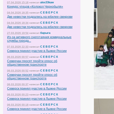
alex33kaw
07.04.2026 15:18
написал
Конкурс чтецов «Колокол Чернобыля»
С Е В Е Р С К
04.04.2026 18:35
написал
Две невестки подрались на юбилее свекрови
С Е В Е Р С К
04.04.2026 18:34
написал
Две невестки подрались на юбилее свекрови
барыга
27.03.2026 19:54
написал
Из-за активного снеготаяния коммунальные
службы города...
С Е В Е Р С К
07.03.2026 22:33
написал
Северск принял участие в Лыжне России
С Е В Е Р С К
06.03.2026 00:57
написал
Северчан просят пройти опрос об
общественном транспорте
С Е В Е Р С К
06.03.2026 00:52
написал
Северчан просят пройти опрос об
общественном транспорте
С Е В Е Р С К
06.03.2026 00:37
написал
Северск принял участие в Лыжне России
С Е В Е Р С К
06.03.2026 00:23
написал
Северск принял участие в Лыжне России
С Е В Е Р С К
06.03.2026 00:18
написал
Северск принял участие в Лыжне России