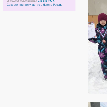
С Е В Е Р С К
06.03.2026 00:09
написал
Северск принял участие в Лыжне России