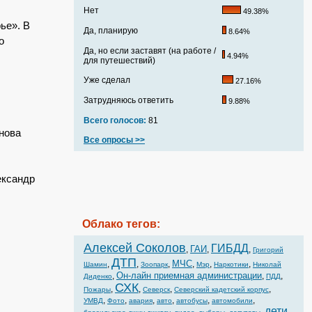
Нет
49.38%
ье». В
Да, планирую
8.64%
о
Да, но если заставят (на работе /
4.94%
для путешествий)
Уже сделал
27.16%
Затрудняюсь ответить
9.88%
Всего голосов:
81
инова
Все опросы >>
ександр
Облако тегов:
Алексей Соколов
ГИБДД
ГАИ
,
,
,
Григорий
ДТП
МЧС
,
,
,
,
,
,
Шамин
Зоопарк
Мэр
Наркотики
Николай
Он-лайн приемная администрации
,
,
,
Диденко
ПДД
СХК
,
,
,
,
Пожары
Северск
Северский кадетский корпус
,
,
,
,
,
,
УМВД
Фото
авария
авто
автобусы
автомобили
дети