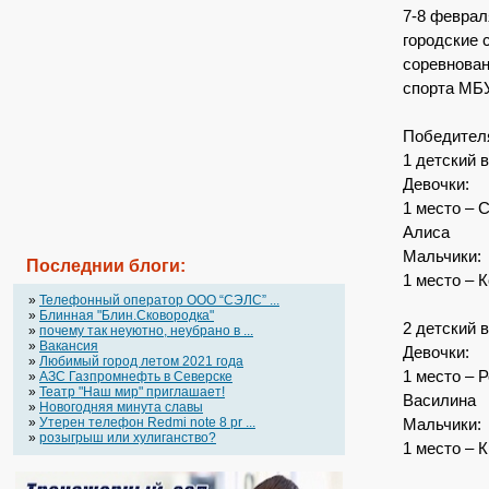
7-8 феврал
городские 
соревнован
спорта МБ
Победителя
1 детский в
Девочки:
1 место – 
Алиса
Мальчики:
Последнии блоги:
1 место – 
»
Телефонный оператор OOO “СЭЛС” ...
»
Блинная "Блин.Сковородка"
2 детский в
»
почему так неуютно, неубрано в ...
»
Вакансия
Девочки:
»
Любимый город летом 2021 года
1 место – 
»
АЗС Газпромнефть в Северске
»
Театр "Наш мир" приглашает!
Василина
»
Новогодняя минута славы
»
Утерен телефон Redmi note 8 pr ...
Мальчики:
»
розыгрыш или хулиганство?
1 место – 