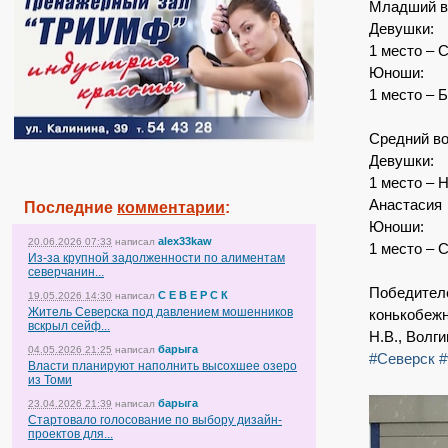
Младший в
Девушки:
1 место – 
Юноши:
1 место – 
Средний во
Девушки:
1 место – 
Анастасия
Последние
комментарии
:
Юноши:
alex33kaw
20.06.2026 07:33
написал
1 место – 
Из-за крупной задолженности по алиментам
северчанин...
Победителе
С Е В Е Р С К
19.05.2026 14:30
написал
Житель Северска под давлением мошенников
конькобеж
вскрыл сейф...
Н.В., Волги
барыга
04.05.2026 21:25
написал
#Северск
#
Власти планируют наполнить высохшее озеро
из Томи
барыга
23.04.2026 21:39
написал
Стартовало голосование по выбору дизайн-
проектов для...