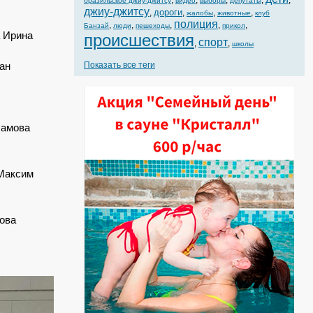
,
,
,
,
,
бразильское джиу-джитсу
видео
выборы
депутаты
джиу-джитсу
дороги
,
,
,
,
жалобы
животные
клуб
полиция
,
,
,
,
,
Банзай
люди
пешеходы
прикол
а Ирина
происшествия
спорт
,
,
школы
ан
Показать все теги
ламова
 Максим
ова