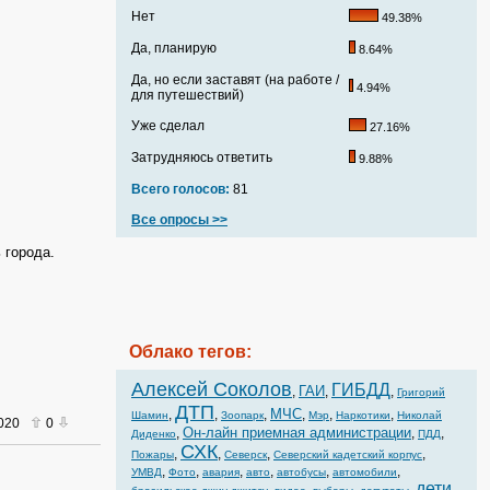
Нет
49.38%
Да, планирую
8.64%
Да, но если заставят (на работе /
4.94%
для путешествий)
Уже сделал
27.16%
Затрудняюсь ответить
9.88%
Всего голосов:
81
Все опросы >>
 города.
Облако тегов:
Алексей Соколов
ГИБДД
ГАИ
,
,
,
Григорий
ДТП
МЧС
,
,
,
,
,
,
Шамин
Зоопарк
Мэр
Наркотики
Николай
2020
0
Он-лайн приемная администрации
,
,
,
Диденко
ПДД
СХК
,
,
,
,
Пожары
Северск
Северский кадетский корпус
,
,
,
,
,
,
УМВД
Фото
авария
авто
автобусы
автомобили
дети