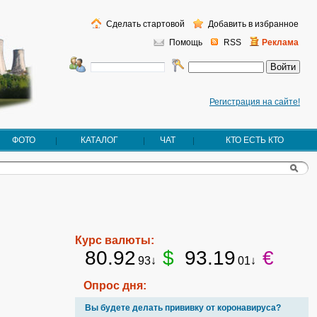
Сделать стартовой
Добавить в избранное
Помощь
RSS
Реклама
Регистрация на сайте!
ФОТО
КАТАЛОГ
ЧАТ
КТО ЕСТЬ КТО
Курс валюты:
80.92
$
93.19
€
93↓
01↓
Опрос дня:
Вы будете делать прививку от коронавируса?