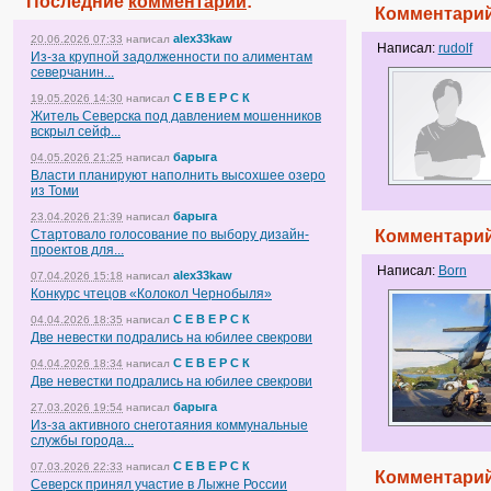
Последние
комментарии
:
Комментарий
alex33kaw
20.06.2026 07:33
написал
Написал:
rudolf
Из-за крупной задолженности по алиментам
северчанин...
С Е В Е Р С К
19.05.2026 14:30
написал
Житель Северска под давлением мошенников
вскрыл сейф...
барыга
04.05.2026 21:25
написал
Власти планируют наполнить высохшее озеро
из Томи
барыга
23.04.2026 21:39
написал
Стартовало голосование по выбору дизайн-
Комментарий
проектов для...
Написал:
Born
alex33kaw
07.04.2026 15:18
написал
Конкурс чтецов «Колокол Чернобыля»
С Е В Е Р С К
04.04.2026 18:35
написал
Две невестки подрались на юбилее свекрови
С Е В Е Р С К
04.04.2026 18:34
написал
Две невестки подрались на юбилее свекрови
барыга
27.03.2026 19:54
написал
Из-за активного снеготаяния коммунальные
службы города...
С Е В Е Р С К
07.03.2026 22:33
написал
Комментарий
Северск принял участие в Лыжне России