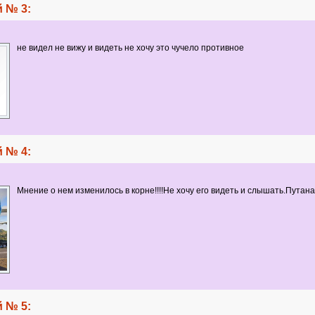
 № 3:
не видел не вижу и видеть не хочу это чучело противное
 № 4:
Мнение о нем изменилось в корне!!!!Не хочу его видеть и слышать.Путана!!
 № 5: