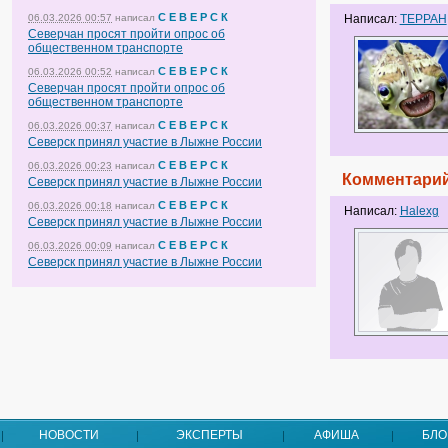
С Е В Е Р С К
06.03.2026 00:57
написал
Написал:
ТЕРРАН
Северчан просят пройти опрос об
общественном транспорте
С Е В Е Р С К
06.03.2026 00:52
написал
Северчан просят пройти опрос об
общественном транспорте
С Е В Е Р С К
06.03.2026 00:37
написал
Северск принял участие в Лыжне России
С Е В Е Р С К
06.03.2026 00:23
написал
Комментарий
Северск принял участие в Лыжне России
С Е В Е Р С К
06.03.2026 00:18
написал
Написал:
Halexg
Северск принял участие в Лыжне России
С Е В Е Р С К
06.03.2026 00:09
написал
Северск принял участие в Лыжне России
НОВОСТИ
ЭКСПЕРТЫ
АФИША
БЛО