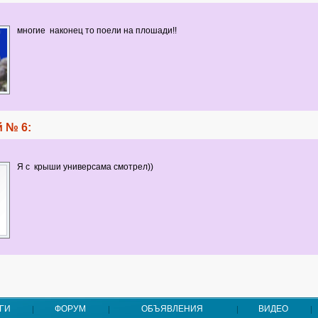
многие наконец то поели на плошади!!
 № 6:
Я с крыши универсама смотрел))
ГИ
ФОРУМ
ОБЪЯВЛЕНИЯ
ВИДЕО