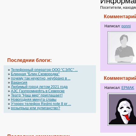
Информа
Посетители, находя
Комментарий
Написал:
ponni
Последнии блоги:
»
Телефонный оператор OOO “СЭЛС” ...
»
Блинная "Блин.Сковородка"
Комментарий
»
почему так неуютно, неубрано в ...
»
Вакансия
»
Любимый город летом 2021 года
Написал:
EPMAK
»
АЗС Газпромнефть в Северске
»
Театр "Наш мир" приглашает!
»
Новогодняя минута славы
»
Утерен телефон Redmi note 8 pr ...
»
розыгрыш или хулиганство?