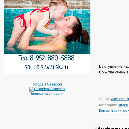
Выступление нар
Событие очень в
Погода в Северске
Gismeteo
Прогноз на 2 недели
Автор:
vseverske.i
Категория:
Видео
Комментарии:
по