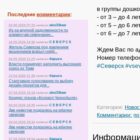
в группы дошко
Последние
комментарии
:
- от 3 – до 4 ле
- от 5 – до 6 ле
alex33kaw
20.06.2026 07:33
написал
Из-за крупной задолженности по
- от 6 – до 7 ле
алиментам северчанин...
С Е В Е Р С К
19.05.2026 14:30
написал
Житель Северска под давлением
Ждем Вас по ад
мошенников вскрыл сейф...
Номер телефона
барыга
04.05.2026 21:25
написал
Власти планируют наполнить высохшее
#Северск
#vse
озеро из Томи
барыга
23.04.2026 21:39
написал
Стартовало голосование по выбору
дизайн-проектов для...
alex33kaw
07.04.2026 15:18
написал
Конкурс чтецов «Колокол Чернобыля»
С Е В Е Р С К
04.04.2026 18:35
написал
Категория:
Новос
Две невестки подрались на юбилее
Комментарии:
по
свекрови
С Е В Е Р С К
04.04.2026 18:34
написал
Две невестки подрались на юбилее
свекрови
Информац
барыга
27.03.2026 19:54
написал