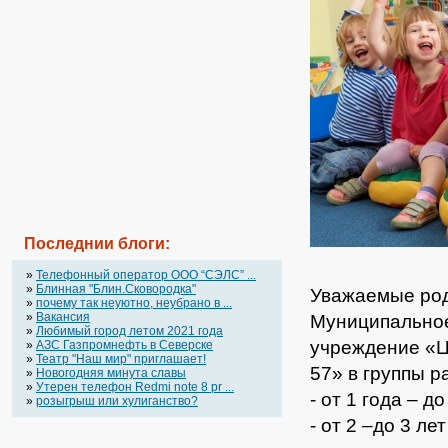
Последнии блоги:
»
Телефонный оператор OOO “СЭЛС” ...
»
Блинная "Блин.Сковородка"
Уважаемые род
»
почему так неуютно, неубрано в ...
»
Вакансия
Муниципально
»
Любимый город летом 2021 года
учреждение «Ц
»
АЗС Газпромнефть в Северске
»
Театр "Наш мир" приглашает!
57» в группы р
»
Новогодняя минута славы
»
Утерен телефон Redmi note 8 pr ...
- от 1 года – д
»
розыгрыш или хулиганство?
- от 2 –до 3 ле