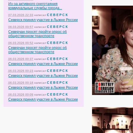
Из-за активного снеготаяния
коммунальные службы города...
С Е В Е Р С К
07.03.2026 22:33
написал
Северск принял участие в Лыжне России
С Е В Е Р С К
06.03.2026 00:57
написал
Северчан просят пройти опрос об
общественном транспорте
С Е В Е Р С К
06.03.2026 00:52
написал
Северчан просят пройти опрос об
общественном транспорте
С Е В Е Р С К
06.03.2026 00:37
написал
Северск принял участие в Лыжне России
С Е В Е Р С К
06.03.2026 00:23
написал
Северск принял участие в Лыжне России
С Е В Е Р С К
06.03.2026 00:18
написал
Северск принял участие в Лыжне России
С Е В Е Р С К
06.03.2026 00:09
написал
Северск принял участие в Лыжне России