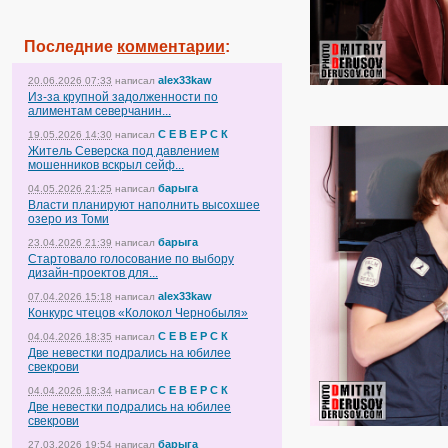
Последние
комментарии
:
alex33kaw
20.06.2026 07:33
написал
Из-за крупной задолженности по
алиментам северчанин...
С Е В Е Р С К
19.05.2026 14:30
написал
Житель Северска под давлением
мошенников вскрыл сейф...
барыга
04.05.2026 21:25
написал
Власти планируют наполнить высохшее
озеро из Томи
барыга
23.04.2026 21:39
написал
Стартовало голосование по выбору
дизайн-проектов для...
alex33kaw
07.04.2026 15:18
написал
Конкурс чтецов «Колокол Чернобыля»
С Е В Е Р С К
04.04.2026 18:35
написал
Две невестки подрались на юбилее
свекрови
С Е В Е Р С К
04.04.2026 18:34
написал
Две невестки подрались на юбилее
свекрови
барыга
27.03.2026 19:54
написал