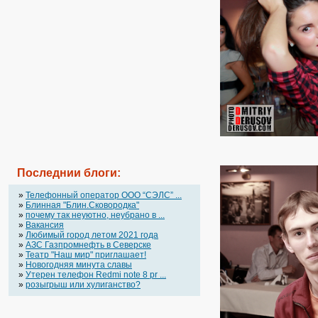
Последнии блоги:
»
Телефонный оператор OOO “СЭЛС” ...
»
Блинная "Блин.Сковородка"
»
почему так неуютно, неубрано в ...
»
Вакансия
»
Любимый город летом 2021 года
»
АЗС Газпромнефть в Северске
»
Театр "Наш мир" приглашает!
»
Новогодняя минута славы
»
Утерен телефон Redmi note 8 pr ...
»
розыгрыш или хулиганство?