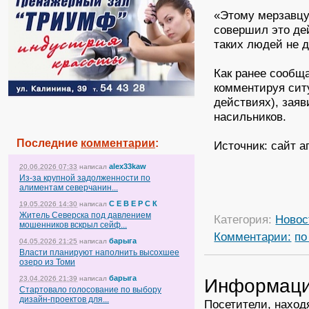
«Этому мерзавцу
совершил это дей
таких людей не 
Как ранее сообщ
комментируя сит
действиях), заяв
насильников.
Последние
комментарии
:
Источник: сайт а
alex33kaw
20.06.2026 07:33
написал
Из-за крупной задолженности по
алиментам северчанин...
С Е В Е Р С К
19.05.2026 14:30
написал
Житель Северска под давлением
Категория:
Новос
мошенников вскрыл сейф...
Комментарии:
по
барыга
04.05.2026 21:25
написал
Власти планируют наполнить высохшее
озеро из Томи
барыга
23.04.2026 21:39
написал
Информац
Стартовало голосование по выбору
дизайн-проектов для...
Посетители, наход