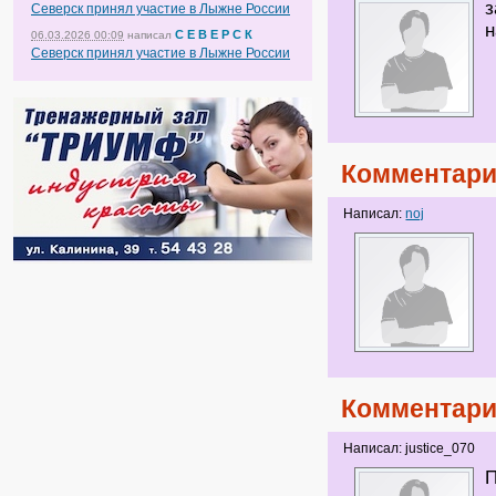
з
Северск принял участие в Лыжне России
н
С Е В Е Р С К
06.03.2026 00:09
написал
Северск принял участие в Лыжне России
Комментари
Написал:
noj
Комментари
Написал: justice_070
П