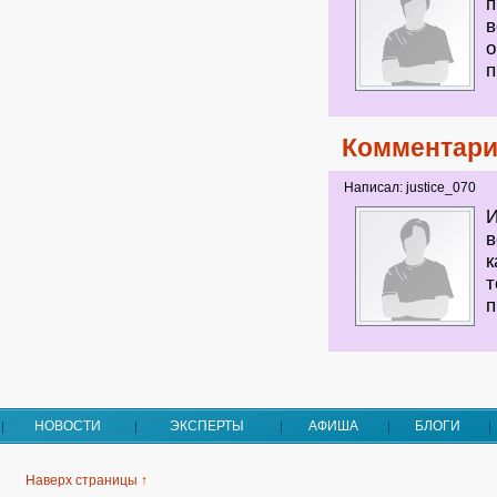
п
в
о
п
Комментари
Написал: justice_070
И
в
к
т
п
НОВОСТИ
ЭКСПЕРТЫ
АФИША
БЛОГИ
Наверх страницы ↑