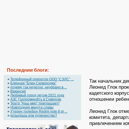
Последнии блоги:
»
Телефонный оператор OOO “СЭЛС” ...
Так начальник д
»
Блинная "Блин.Сковородка"
Леонид Глок про
»
почему так неуютно, неубрано в ...
»
Вакансия
кадетского корпу
»
Любимый город летом 2021 года
отношении ребен
»
АЗС Газпромнефть в Северске
»
Театр "Наш мир" приглашает!
»
Новогодняя минута славы
Леонид Глок отм
»
Утерен телефон Redmi note 8 pr ...
»
розыгрыш или хулиганство?
комитета, депар
привлечением ко