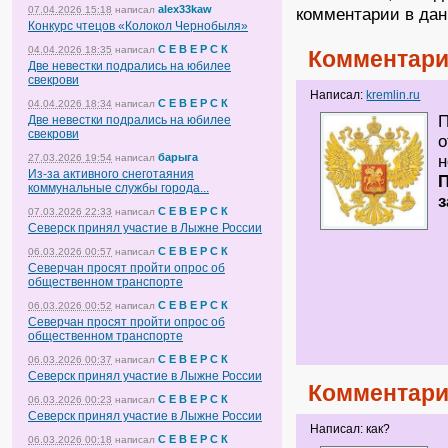
alex33kaw
07.04.2026 15:18
написал
комментарии в дан
Конкурс чтецов «Колокол Чернобыля»
С Е В Е Р С К
04.04.2026 18:35
написал
Комментари
Две невестки подрались на юбилее
свекрови
Написал:
kremlin.ru
С Е В Е Р С К
04.04.2026 18:34
написал
П
Две невестки подрались на юбилее
свекрови
о
барыга
27.03.2026 19:54
написал
н
Из-за активного снеготаяния
П
коммунальные службы города...
з
С Е В Е Р С К
07.03.2026 22:33
написал
Северск принял участие в Лыжне России
С Е В Е Р С К
06.03.2026 00:57
написал
Северчан просят пройти опрос об
общественном транспорте
С Е В Е Р С К
06.03.2026 00:52
написал
Северчан просят пройти опрос об
общественном транспорте
С Е В Е Р С К
06.03.2026 00:37
написал
Северск принял участие в Лыжне России
Комментари
С Е В Е Р С К
06.03.2026 00:23
написал
Северск принял участие в Лыжне России
Написал: как?
С Е В Е Р С К
06.03.2026 00:18
написал