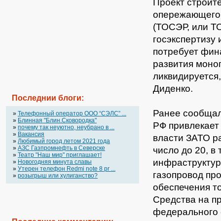
Проект строит
опережающего 
(ТОСЭР, или Т
госэкспертизу 
потребует фин
развития моног
ликвидируется
Диденко.
Последнии блоги:
Ранее сообщал
»
Телефонный оператор OOO “СЭЛС” ...
»
Блинная "Блин.Сковородка"
РФ привлекает 
»
почему так неуютно, неубрано в ...
»
Вакансия
власти ЗАТО ра
»
Любимый город летом 2021 года
»
АЗС Газпромнефть в Северске
число до 20, в
»
Театр "Наш мир" приглашает!
инфраструктур
»
Новогодняя минута славы
»
Утерен телефон Redmi note 8 pr ...
газопровод пр
»
розыгрыш или хулиганство?
обеспечения т
Средства на п
федерального 