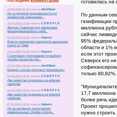
Последние
комментарии
:
готовилась на 
alex33kaw
20.06.2026 07:33
написал
Из-за крупной задолженности по
По данным сев
алиментам северчанин...
газификации пр
С Е В Е Р С К
19.05.2026 14:30
написал
миллиона рубл
Житель Северска под давлением
мошенников вскрыл сейф...
сейчас ликвид
барыга
04.05.2026 21:25
написал
95% федеральн
Власти планируют наполнить высохшее
озеро из Томи
области и 1% 
барыга
23.04.2026 21:39
написал
если этот прое
Стартовало голосование по выбору
дизайн-проектов для...
Северск его не
alex33kaw
07.04.2026 15:18
написал
софинансирова
Конкурс чтецов «Колокол Чернобыля»
только 80,92%.
С Е В Е Р С К
04.04.2026 18:35
написал
Две невестки подрались на юбилее
свекрови
"Муниципалите
С Е В Е Р С К
04.04.2026 18:34
написал
17,7 миллиона 
Две невестки подрались на юбилее
свекрови
более речь ид
барыга
27.03.2026 19:54
написал
Проект прошел 
Из-за активного снеготаяния
нужно строить 
коммунальные службы города...