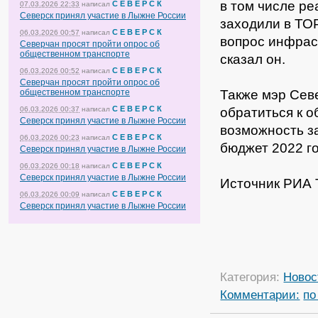
в том числе р
С Е В Е Р С К
07.03.2026 22:33
написал
Северск принял участие в Лыжне России
заходили в ТОР
С Е В Е Р С К
06.03.2026 00:57
написал
вопрос инфраст
Северчан просят пройти опрос об
общественном транспорте
сказал он.
С Е В Е Р С К
06.03.2026 00:52
написал
Северчан просят пройти опрос об
общественном транспорте
Также мэр Сев
С Е В Е Р С К
06.03.2026 00:37
написал
обратиться к 
Северск принял участие в Лыжне России
возможность з
С Е В Е Р С К
06.03.2026 00:23
написал
бюджет 2022 го
Северск принял участие в Лыжне России
С Е В Е Р С К
06.03.2026 00:18
написал
Северск принял участие в Лыжне России
Источник РИА 
С Е В Е Р С К
06.03.2026 00:09
написал
Северск принял участие в Лыжне России
Категория:
Новос
Комментарии:
по