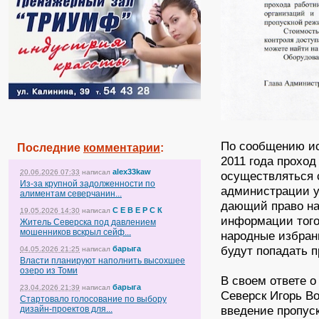
По сообщению ис
Последние
комментарии
:
2011 года прохо
alex33kaw
20.06.2026 07:33
написал
осуществляться с
Из-за крупной задолженности по
администрации у
алиментам северчанин...
дающий право на
С Е В Е Р С К
19.05.2026 14:30
написал
информации того
Житель Северска под давлением
мошенников вскрыл сейф...
народные избранн
будут попадать п
барыга
04.05.2026 21:25
написал
Власти планируют наполнить высохшее
озеро из Томи
В своем ответе 
барыга
23.04.2026 21:39
написал
Северск Игорь В
Стартовало голосование по выбору
введение пропус
дизайн-проектов для...