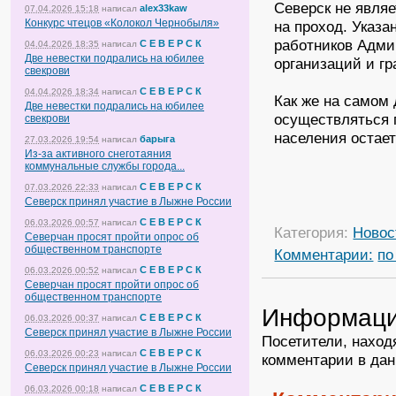
Северск не явля
alex33kaw
07.04.2026 15:18
написал
Конкурс чтецов «Колокол Чернобыля»
на проход. Указа
работников Адми
С Е В Е Р С К
04.04.2026 18:35
написал
Две невестки подрались на юбилее
организаций и гр
свекрови
С Е В Е Р С К
04.04.2026 18:34
написал
Как же на самом 
Две невестки подрались на юбилее
осуществляться 
свекрови
населения остает
барыга
27.03.2026 19:54
написал
Из-за активного снеготаяния
коммунальные службы города...
С Е В Е Р С К
07.03.2026 22:33
написал
Северск принял участие в Лыжне России
С Е В Е Р С К
06.03.2026 00:57
написал
Категория:
Новос
Северчан просят пройти опрос об
общественном транспорте
Комментарии:
по
С Е В Е Р С К
06.03.2026 00:52
написал
Северчан просят пройти опрос об
общественном транспорте
Информац
С Е В Е Р С К
06.03.2026 00:37
написал
Северск принял участие в Лыжне России
Посетители, наход
С Е В Е Р С К
06.03.2026 00:23
написал
комментарии в дан
Северск принял участие в Лыжне России
С Е В Е Р С К
06.03.2026 00:18
написал