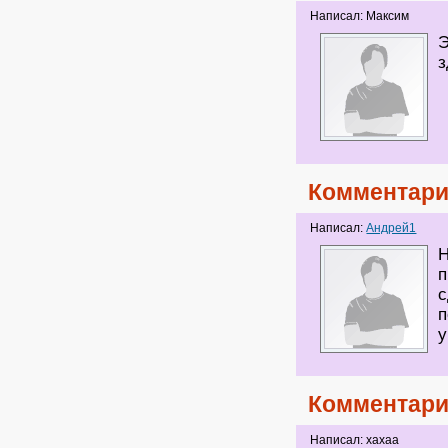
Написал: Максим
Э
з
Комментари
Написал:
Андрей1
Н
п
с
п
у
Комментари
Написал: хахаа