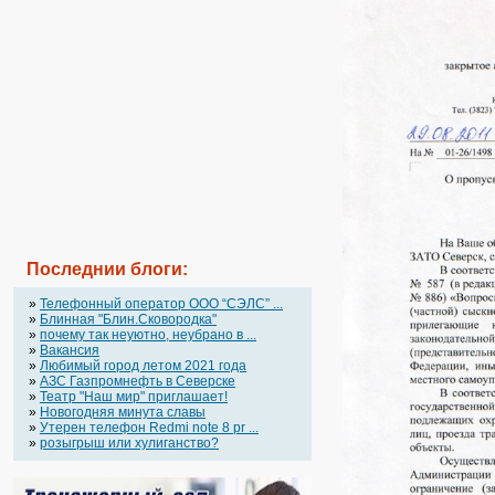
Последнии блоги:
»
Телефонный оператор OOO “СЭЛС” ...
»
Блинная "Блин.Сковородка"
»
почему так неуютно, неубрано в ...
»
Вакансия
»
Любимый город летом 2021 года
»
АЗС Газпромнефть в Северске
»
Театр "Наш мир" приглашает!
»
Новогодняя минута славы
»
Утерен телефон Redmi note 8 pr ...
»
розыгрыш или хулиганство?