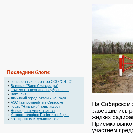
Последнии блоги:
»
Телефонный оператор OOO “СЭЛС” ...
»
Блинная "Блин.Сковородка"
»
почему так неуютно, неубрано в ...
»
Вакансия
»
Любимый город летом 2021 года
»
АЗС Газпромнефть в Северске
На Сибирском 
»
Театр "Наш мир" приглашает!
завершились р
»
Новогодняя минута славы
»
Утерен телефон Redmi note 8 pr ...
жидких радиоак
»
розыгрыш или хулиганство?
Приемка выпол
участием пред