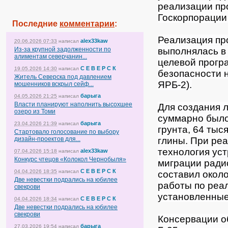
реализации пр
Госкорпорации
Последние
комментарии
:
Реализация про
alex33kaw
20.06.2026 07:33
написал
выполнялась в
Из-за крупной задолженности по
алиментам северчанин...
целевой прогр
С Е В Е Р С К
19.05.2026 14:30
написал
безопасности н
Житель Северска под давлением
ЯРБ-2).
мошенников вскрыл сейф...
барыга
04.05.2026 21:25
написал
Власти планируют наполнить высохшее
Для создания 
озеро из Томи
суммарно было
барыга
23.04.2026 21:39
написал
грунта, 64 тыс
Стартовало голосование по выбору
глины. При ре
дизайн-проектов для...
технология ус
alex33kaw
07.04.2026 15:18
написал
Конкурс чтецов «Колокол Чернобыля»
миграции ради
С Е В Е Р С К
04.04.2026 18:35
написал
составил около
Две невестки подрались на юбилее
работы по реа
свекрови
установленные
С Е В Е Р С К
04.04.2026 18:34
написал
Две невестки подрались на юбилее
свекрови
Консервации о
барыга
27.03.2026 19:54
написал