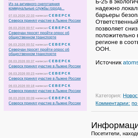
Б-25 в экологи
Из-за активного снеготаяния
надежно локал
коммунальные службы города...
барьеры безоп
С Е В Е Р С К
07.03.2026 22:33
написал
Ответственный
Северск принял участие в Лыжне России
позволяет сни
С Е В Е Р С К
06.03.2026 00:57
написал
Северчан просят пройти опрос об
положительно в
общественном транспорте
регионе в соот
С Е В Е Р С К
06.03.2026 00:52
написал
ООН.
Северчан просят пройти опрос об
общественном транспорте
Источник
atoms
С Е В Е Р С К
06.03.2026 00:37
написал
Северск принял участие в Лыжне России
С Е В Е Р С К
06.03.2026 00:23
написал
Северск принял участие в Лыжне России
С Е В Е Р С К
06.03.2026 00:18
написал
Северск принял участие в Лыжне России
Категория:
Новос
С Е В Е Р С К
06.03.2026 00:09
написал
Комментарии:
по
Северск принял участие в Лыжне России
Информац
Посетители, наход