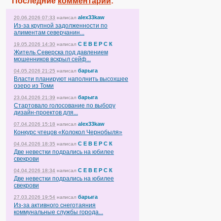
Последние
комментарии
:
alex33kaw
20.06.2026 07:33
написал
Из-за крупной задолженности по
алиментам северчанин...
С Е В Е Р С К
19.05.2026 14:30
написал
Житель Северска под давлением
мошенников вскрыл сейф...
барыга
04.05.2026 21:25
написал
Власти планируют наполнить высохшее
озеро из Томи
барыга
23.04.2026 21:39
написал
Стартовало голосование по выбору
дизайн-проектов для...
alex33kaw
07.04.2026 15:18
написал
Конкурс чтецов «Колокол Чернобыля»
С Е В Е Р С К
04.04.2026 18:35
написал
Две невестки подрались на юбилее
свекрови
С Е В Е Р С К
04.04.2026 18:34
написал
Две невестки подрались на юбилее
свекрови
барыга
27.03.2026 19:54
написал
Из-за активного снеготаяния
коммунальные службы города...