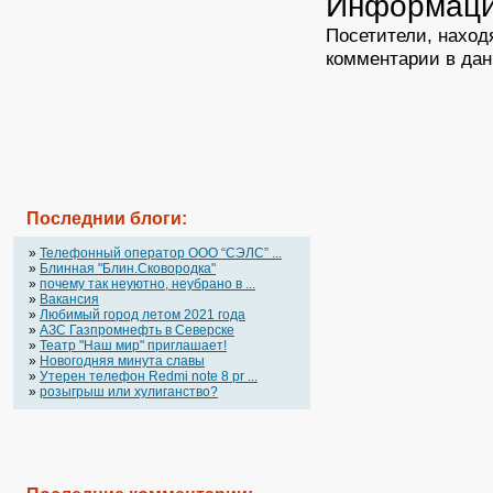
Информац
Посетители, наход
комментарии в дан
Последнии блоги:
»
Телефонный оператор OOO “СЭЛС” ...
»
Блинная "Блин.Сковородка"
»
почему так неуютно, неубрано в ...
»
Вакансия
»
Любимый город летом 2021 года
»
АЗС Газпромнефть в Северске
»
Театр "Наш мир" приглашает!
»
Новогодняя минута славы
»
Утерен телефон Redmi note 8 pr ...
»
розыгрыш или хулиганство?