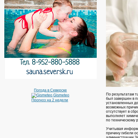
Погода в Северске
По результатам т
Gismeteo
был завершен в п
Прогноз на 2 недели
установленных до
возможных причин 
отсутствует в сб
выполняет химиче
по техническому 
Учитывая информа
причину гибели о
администрации ЗА