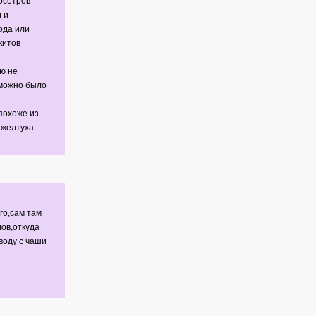
осетров
 и
ода или
китов
ю не
 можно было
похоже из
 желтуха
го,сам там
ов,откуда
воду с чаши