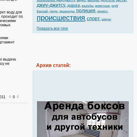
,
,
,
,
,
бразильское джиу-джитсу
видео
выборы
депутаты
джиу-джитсу
дороги
,
,
,
,
жалобы
животные
клуб
полиция
,
,
,
,
,
Банзай
люди
пешеходы
прикол
рет воду для
происшествия
, проходит по
спорт
,
,
школы
гическими
стимых
Показать все теги
ниями
артамент
то выдача
су не
Архив статей:
2011
0