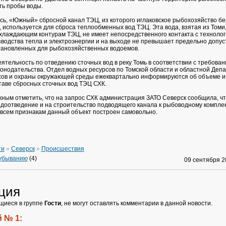
ть пробы воды.
сь, «Южный» сбросной канал ТЭЦ, из которого иглаковское рыбохозяйство бе
 используется для сброса теплообменных вод ТЭЦ. Эта вода, взятая из Томи
лаждающим контурам ТЭЦ, не имеет непосредственного контакта с техноло
водства тепла и электроэнергии и на выходе не превышает предельно допу
тановленных для рыбохозяйственных водоемов.
еятельность по отведению сточных вод в реку Томь в соответствии с требова
онодательства. Отдел водных ресурсов по Томской области и областной Деп
сов и охраны окружающей среды ежеквартально информируются об объеме и
таве сбросных сточных вод ТЭЦ СХК.
жным отметить, что на запрос СХК администрация ЗАТО Северск сообщила, ч
доотведение и на строительство подводящего канала к рыбоводному комплек
всем признакам данный объект построен самовольно.
ти
»
Северск
»
Происшествия
 убыванию
(4)
09 сентября 
ция
щиеся в группе
Гости
, не могут оставлять комментарии в данной новости.
 № 1: