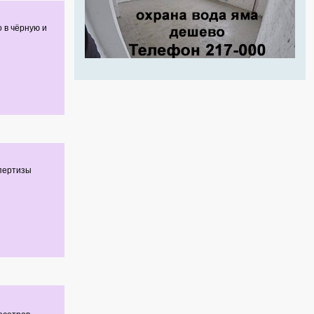
о в чёрную и
спертизы