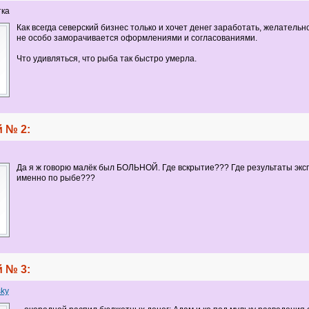
тка
Как всегда северский бизнес только и хочет денег заработать, желательн
не особо заморачивается оформлениями и согласованиями.
Что удивляться, что рыба так быстро умерла.
 № 2:
Да я ж говорю малёк был БОЛЬНОЙ. Где вскрытие??? Где результаты эк
именно по рыбе???
 № 3:
sky