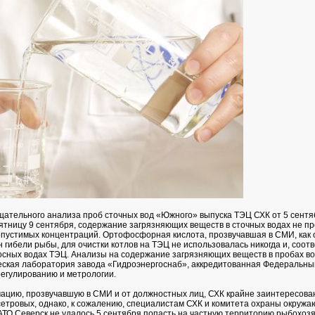
щательного анализа проб сточных вод «Южного» выпуска ТЭЦ СХК от 5 сентя
ятницу 9 сентября, содержание загрязняющих веществ в сточных водах не п
пустимых концентраций. Ортофосфорная кислота, прозвучавшая в СМИ, как 
гибели рыбы, для очистки котлов на ТЭЦ не использовалась никогда и, соотв
росных водах ТЭЦ. Анализы на содержание загрязняющих веществ в пробах в
ская лаборатория завода «Гидроэнергоснаб», аккредитованная Федеральны
регулированию и метрологии.
цию, прозвучавшую в СМИ и от должностных лиц, СХК крайне заинтересова
сетровых, однако, к сожалению, специалистам СХК и комитета охраны окруж
ТО Северск не удалось 5 сентября попасть на частную территорию рыбохозя