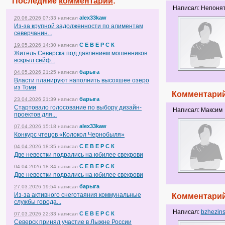
Последние
комментарии
:
Написал: Непоня
alex33kaw
20.06.2026 07:33
написал
Из-за крупной задолженности по алиментам
северчанин...
С Е В Е Р С К
19.05.2026 14:30
написал
Житель Северска под давлением мошенников
вскрыл сейф...
барыга
04.05.2026 21:25
написал
Власти планируют наполнить высохшее озеро
из Томи
Комментарий
барыга
23.04.2026 21:39
написал
Стартовало голосование по выбору дизайн-
Написал: Максим
проектов для...
alex33kaw
07.04.2026 15:18
написал
Конкурс чтецов «Колокол Чернобыля»
С Е В Е Р С К
04.04.2026 18:35
написал
Две невестки подрались на юбилее свекрови
С Е В Е Р С К
04.04.2026 18:34
написал
Две невестки подрались на юбилее свекрови
барыга
27.03.2026 19:54
написал
Из-за активного снеготаяния коммунальные
Комментарий
службы города...
Написал:
bzhezin
С Е В Е Р С К
07.03.2026 22:33
написал
Северск принял участие в Лыжне России