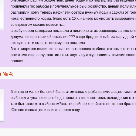
очередной распил бюджетных денег: Адам и ко под мульку разведения 
привлекли гос бабосы в полулегальное рыб. хозяйство. деньги получили
распилили, кому теперь нафиг эти осетры нужны? поди и сдохли от гол
некачественного корма. благо есть СХК, на него можно хоть вымерание 
в ледовитом океане повесить...
а рыбу перед камерами показали и никто изз этих радеющих за экологи
додумался провести ей вскрытие??? ваще бред полный...за пару дней
это сделать и сказать почему она померла.
Зато пиарятся всякие зеленые типа торопова-жабина, которые хотятт 
росатома еще пару грантиков вытянуть. ну а журналисты томские ваще
полная....
 № 4:
блин,явно малек больной был,в этом канале рыба прижилась,ее там ого
рыбачил и купался нераз!вода просто выполняет роль охлаждения котл
там быть какимто выбросам?кстати рыбное хозяйство не только брало 
Южного канала ,но и сливала свою воду.