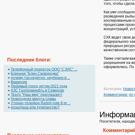
того, чтобы сдела
Как уже сообщало
разведения рыбы,
изолированным ох
процессами произ
концентраций, ус
СХК ведет свою д
федерального зак
природных ресур
качественном сос
Также считаем ва
Последнии блоги:
разрешения на во
оформлялись. По 
»
Телефонный оператор OOO “СЭЛС” ...
»
Блинная "Блин.Сковородка"
»
почему так неуютно, неубрано в ...
»
Вакансия
»
Любимый город летом 2021 года
Категория:
Новос
»
АЗС Газпромнефть в Северске
»
Театр "Наш мир" приглашает!
Комментарии:
по
»
Новогодняя минута славы
»
Утерен телефон Redmi note 8 pr ...
»
розыгрыш или хулиганство?
Информа
Посетители, находя
Комментарий