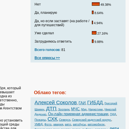
Нет
49.38%
Да, планирую
8.64%
Да, но если заставят (на работе /
4.94%
для путешествий)
Уже сделал
27.16%
Затрудняюсь ответить
9.88%
Всего голосов:
81
Все опросы >>
бря, который
ревышает
Облако тегов:
одна из
етственно,
Алексей Соколов
ГИБДД
ГАИ
,
,
,
Григорий
оды
ДТП
м Агентством
МЧС
,
,
,
,
,
,
Шамин
Зоопарк
Мэр
Наркотики
Николай
Он-лайн приемная администрации
,
,
,
Диденко
ПДД
СХК
,
,
,
,
Пожары
Северск
Северский кадетский корпус
но установить
,
,
,
,
,
,
ающей среды
УМВД
Фото
авария
авто
автобусы
автомобили
дети
йства для