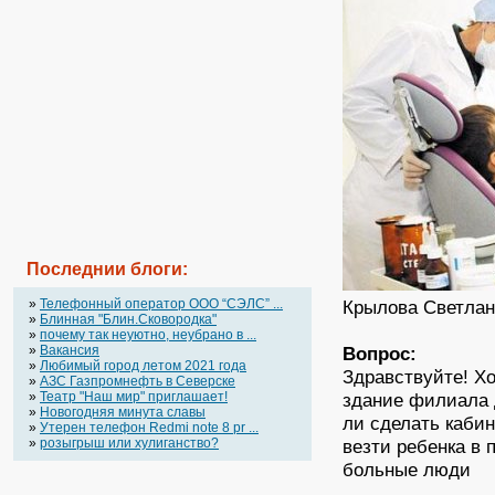
Последнии блоги:
»
Телефонный оператор OOO “СЭЛС” ...
Крылова Светлана
»
Блинная "Блин.Сковородка"
»
почему так неуютно, неубрано в ...
»
Вакансия
Вопрос:
»
Любимый город летом 2021 года
Здравствуйте! Хо
»
АЗС Газпромнефть в Северске
»
Театр "Наш мир" приглашает!
здание филиала 
»
Новогодняя минута славы
ли сделать каби
»
Утерен телефон Redmi note 8 pr ...
»
розыгрыш или хулиганство?
везти ребенка в 
больные люди