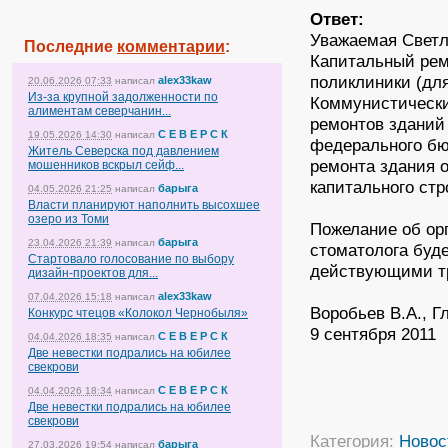
Ответ:
Уважаемая Светл
Последние
комментарии
:
Капитальный рем
поликлиники (для
alex33kaw
20.06.2026 07:33
написал
Из-за крупной задолженности по
Коммунистически
алиментам северчанин...
ремонтов зданий
С Е В Е Р С К
19.05.2026 14:30
написал
федерального бю
Житель Северска под давлением
ремонта здания 
мошенников вскрыл сейф...
капитального ст
барыга
04.05.2026 21:25
написал
Власти планируют наполнить высохшее
озеро из Томи
Пожелание об ор
барыга
23.04.2026 21:39
написал
стоматолога буде
Стартовало голосование по выбору
действующими т
дизайн-проектов для...
alex33kaw
07.04.2026 15:18
написал
Воробьев В.А., 
Конкурс чтецов «Колокол Чернобыля»
9 сентября 2011
С Е В Е Р С К
04.04.2026 18:35
написал
Две невестки подрались на юбилее
свекрови
С Е В Е Р С К
04.04.2026 18:34
написал
Две невестки подрались на юбилее
свекрови
Категория:
Новос
барыга
27.03.2026 19:54
написал