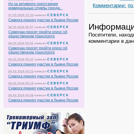
Из-за активного снеготаяния
Комментарии:
по
коммунальные службы города...
С Е В Е Р С К
07.03.2026 22:33
написал
Северск принял участие в Лыжне России
Информац
С Е В Е Р С К
06.03.2026 00:57
написал
Северчан просят пройти опрос об
Посетители, наход
общественном транспорте
комментарии в дан
С Е В Е Р С К
06.03.2026 00:52
написал
Северчан просят пройти опрос об
общественном транспорте
С Е В Е Р С К
06.03.2026 00:37
написал
Северск принял участие в Лыжне России
С Е В Е Р С К
06.03.2026 00:23
написал
Северск принял участие в Лыжне России
С Е В Е Р С К
06.03.2026 00:18
написал
Северск принял участие в Лыжне России
С Е В Е Р С К
06.03.2026 00:09
написал
Северск принял участие в Лыжне России