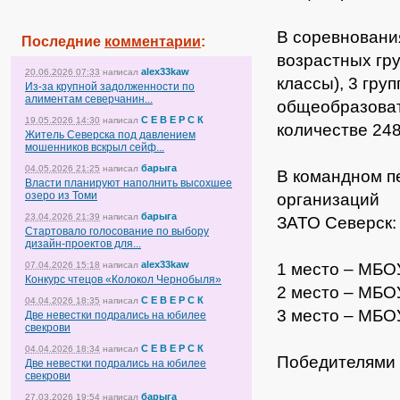
В соревновани
Последние
комментарии
:
возрастных
гру
alex33kaw
20.06.2026 07:33
написал
классы), 3 груп
Из-за крупной задолженности по
алиментам северчанин...
общеобразоват
С Е В Е Р С К
19.05.2026 14:30
написал
количестве 248
Житель Северска под давлением
мошенников вскрыл сейф...
барыга
04.05.2026 21:25
написал
В командном п
Власти планируют наполнить высохшее
озеро из Томи
организаций
барыга
23.04.2026 21:39
написал
ЗАТО Северск:
Стартовало голосование по выбору
дизайн-проектов для...
alex33kaw
1 место – МБО
07.04.2026 15:18
написал
Конкурс чтецов «Колокол Чернобыля»
2 место – МБ
С Е В Е Р С К
04.04.2026 18:35
написал
3 место – МБ
Две невестки подрались на юбилее
свекрови
С Е В Е Р С К
04.04.2026 18:34
написал
Победителями 
Две невестки подрались на юбилее
свекрови
барыга
27.03.2026 19:54
написал