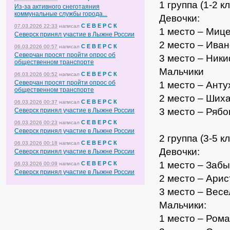
1 группа (1-2 к
Из-за активного снеготаяния
коммунальные службы города...
Девочки:
С Е В Е Р С К
07.03.2026 22:33
написал
1 место – Миц
Северск принял участие в Лыжне России
2 место – Ива
С Е В Е Р С К
06.03.2026 00:57
написал
Северчан просят пройти опрос об
3 место – Ник
общественном транспорте
Мальчики
С Е В Е Р С К
06.03.2026 00:52
написал
Северчан просят пройти опрос об
1 место – Анту
общественном транспорте
2 место – Ших
С Е В Е Р С К
06.03.2026 00:37
написал
3 место – Ряб
Северск принял участие в Лыжне России
С Е В Е Р С К
06.03.2026 00:23
написал
Северск принял участие в Лыжне России
2 группа (3-5 к
С Е В Е Р С К
06.03.2026 00:18
написал
Девочки:
Северск принял участие в Лыжне России
1 место – Заб
С Е В Е Р С К
06.03.2026 00:09
написал
Северск принял участие в Лыжне России
2 место – Ари
3 место – Вес
Мальчики:
1 место – Ром