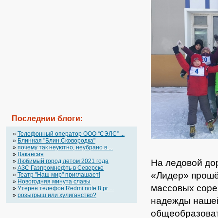
Последнии блоги:
»
Телефонный оператор OOO “СЭЛС” ...
»
Блинная "Блин.Сковородка"
»
почему так неуютно, неубрано в ...
»
Вакансия
На ледовой до
»
Любимый город летом 2021 года
»
АЗС Газпромнефть в Северске
«Лидер» прошё
»
Театр "Наш мир" приглашает!
»
Новогодняя минута славы
массовых соре
»
Утерен телефон Redmi note 8 pr ...
»
розыгрыш или хулиганство?
надежды наше
общеобразоват