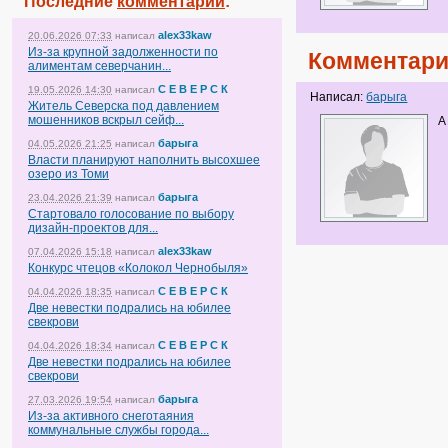
Последние
комментарии
:
alex33kaw
20.06.2026 07:33
написал
Из-за крупной задолженности по
Комментари
алиментам северчанин...
С Е В Е Р С К
19.05.2026 14:30
написал
Написал:
барыга
Житель Северска под давлением
мошенников вскрыл сейф...
А
барыга
04.05.2026 21:25
написал
Власти планируют наполнить высохшее
озеро из Томи
барыга
23.04.2026 21:39
написал
Стартовало голосование по выбору
дизайн-проектов для...
alex33kaw
07.04.2026 15:18
написал
Конкурс чтецов «Колокол Чернобыля»
С Е В Е Р С К
04.04.2026 18:35
написал
Две невестки подрались на юбилее
свекрови
С Е В Е Р С К
04.04.2026 18:34
написал
Две невестки подрались на юбилее
свекрови
барыга
27.03.2026 19:54
написал
Из-за активного снеготаяния
коммунальные службы города...