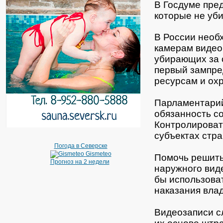
В Госдуме пре
которые не уб
В России необ
камерам видео
убирающих за 
первый зампре
ресурсам и ох
Парламентарий
обязанность с
Контролироват
субъектах стра
Погода в Северске
Gismeteo
Помочь решить
Прогноз на 2 недели
наружного вид
бы использова
наказания вла
Видеозаписи сл