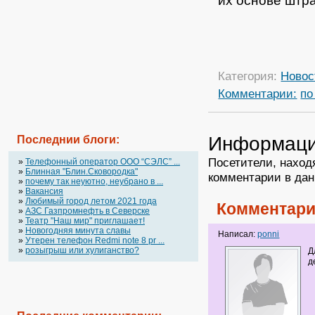
их основе штр
Категория:
Новос
Комментарии:
по
Информац
Последнии блоги:
Посетители, наход
»
Телефонный оператор OOO “СЭЛС” ...
»
Блинная "Блин.Сковородка"
комментарии в дан
»
почему так неуютно, неубрано в ...
»
Вакансия
»
Любимый город летом 2021 года
Комментари
»
АЗС Газпромнефть в Северске
»
Театр "Наш мир" приглашает!
»
Новогодняя минута славы
Написал:
ponni
»
Утерен телефон Redmi note 8 pr ...
»
розыгрыш или хулиганство?
Д
д