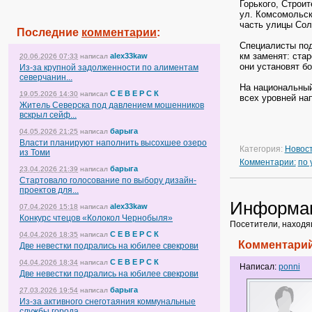
Горького, Строи
ул. Комсомольск
часть улицы Сол
Последние
комментарии
:
Специалисты под
км заменят: ста
alex33kaw
20.06.2026 07:33
написал
они установят б
Из-за крупной задолженности по алиментам
северчанин...
На национальный
С Е В Е Р С К
19.05.2026 14:30
написал
всех уровней на
Житель Северска под давлением мошенников
вскрыл сейф...
барыга
04.05.2026 21:25
написал
Власти планируют наполнить высохшее озеро
Категория:
Новос
из Томи
Комментарии:
по
барыга
23.04.2026 21:39
написал
Стартовало голосование по выбору дизайн-
проектов для...
Информа
alex33kaw
07.04.2026 15:18
написал
Конкурс чтецов «Колокол Чернобыля»
Посетители, находя
С Е В Е Р С К
04.04.2026 18:35
написал
Комментарий
Две невестки подрались на юбилее свекрови
С Е В Е Р С К
04.04.2026 18:34
написал
Написал:
ponni
Две невестки подрались на юбилее свекрови
барыга
27.03.2026 19:54
написал
Из-за активного снеготаяния коммунальные
службы города...