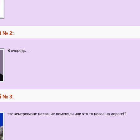
 № 2:
В очередь.....
 № 3:
это кемеровчане название поменяли или что то новое на дороге!?