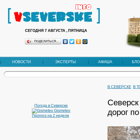
СЕГОДНЯ 7 АВГУСТА , ПЯТНИЦА
ПОДЕЛИТЬСЯ…
НОВОСТИ
ЭКСПЕРТЫ
АФИША
БЛО
В СЕВЕРСКЕ
В 
Северск
Погода в Северске
дорог п
Gismeteo
Прогноз на 2 недели