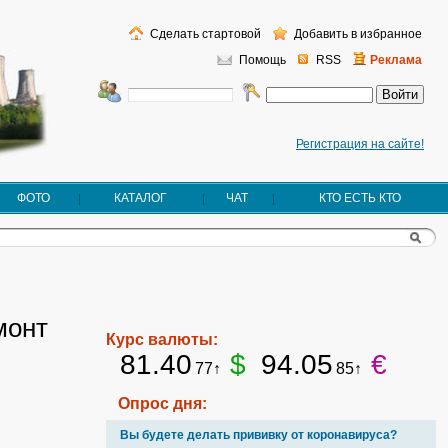
Сделать стартовой
Добавить в избранное
Помощь
RSS
Реклама
Регистрация на сайте!
ФОТО
КАТАЛОГ
ЧАТ
КТО ЕСТЬ КТО
монт
Курс валюты:
81.40
$
94.05
€
77↑
85↑
Опрос дня:
Вы будете делать прививку от коронавируса?