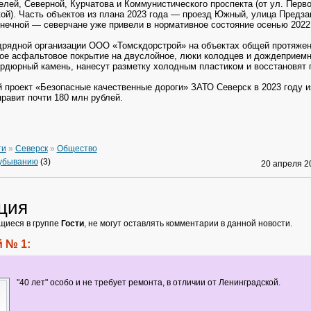
телей, Северной, Курчатова и Коммунистического проспекта (от ул. Перв
ой). Часть объектов из плана 2023 года — проезд Южный, улица Предза
нечной — северчане уже привели в нормативное состояние осенью 2022 
рядной организации ООО «Томскдорстрой» на объектах общей протяжен
рое асфальтовое покрытие на двуслойное, люки колодцев и дождеприемн
ордюрный камень, нанесут разметку холодным пластиком и восстановят 
 проект «Безопасные качественные дороги» ЗАТО Северск в 2023 году 
правит почти 180 млн рублей.
ти
»
Северск
»
Общество
 убыванию
(3)
20 апреля 
ция
щиеся в группе
Гости
, не могут оставлять комментарии в данной новости.
 № 1:
"40 лет" особо и не требует ремонта, в отличии от Ленинградской.