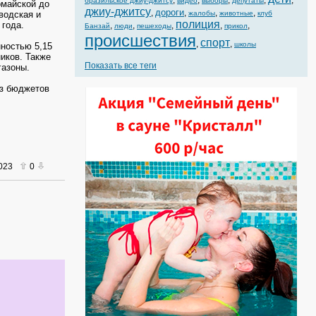
,
,
,
,
,
бразильское джиу-джитсу
видео
выборы
депутаты
омайской до
джиу-джитсу
дороги
,
,
,
,
водская и
жалобы
животные
клуб
полиция
года.
,
,
,
,
,
Банзай
люди
пешеходы
прикол
происшествия
спорт
,
,
школы
ностью 5,15
иков. Также
Показать все теги
газоны.
из бюджетов
2023
0