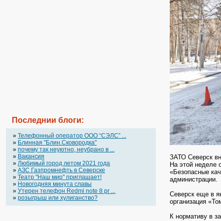
Последнии блоги:
»
Телефонный оператор OOO “СЭЛС” ...
»
Блинная "Блин.Сковородка"
»
почему так неуютно, неубрано в ...
»
Вакансия
ЗАТО Северск вн
»
Любимый город летом 2021 года
На этой неделе 
»
АЗС Газпромнефть в Северске
«Безопасные кач
»
Театр "Наш мир" приглашает!
администрации.
»
Новогодняя минута славы
»
Утерен телефон Redmi note 8 pr ...
Северск еще в я
»
розыгрыш или хулиганство?
организация «То
К нормативу в з