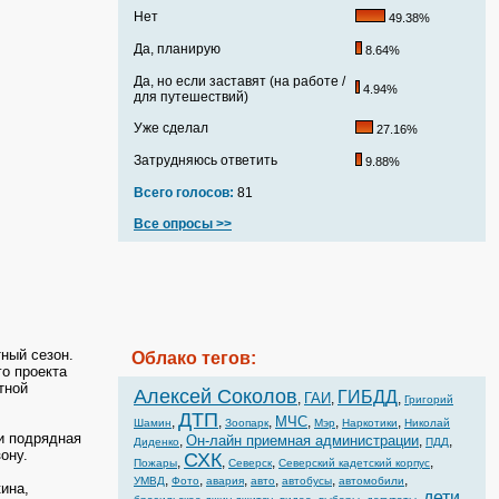
Нет
49.38%
Да, планирую
8.64%
Да, но если заставят (на работе /
4.94%
для путешествий)
Уже сделал
27.16%
Затрудняюсь ответить
9.88%
Всего голосов:
81
Все опросы >>
ный сезон.
Облако тегов:
о проекта
тной
Алексей Соколов
ГИБДД
ГАИ
,
,
,
Григорий
ДТП
МЧС
,
,
,
,
,
,
Шамин
Зоопарк
Мэр
Наркотики
Николай
и подрядная
Он-лайн приемная администрации
,
,
,
Диденко
ПДД
ону.
СХК
,
,
,
,
Пожары
Северск
Северский кадетский корпус
,
,
,
,
,
,
УМВД
Фото
авария
авто
автобусы
автомобили
ина,
дети