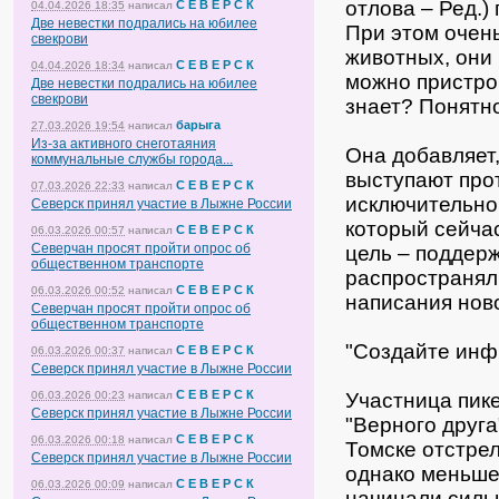
отлова – Ред.)
С Е В Е Р С К
04.04.2026 18:35
написал
Две невестки подрались на юбилее
При этом очень
свекрови
животных, они 
С Е В Е Р С К
04.04.2026 18:34
написал
можно пристрои
Две невестки подрались на юбилее
свекрови
знает? Понятно
барыга
27.03.2026 19:54
написал
Из-за активного снеготаяния
Она добавляет,
коммунальные службы города...
выступают про
С Е В Е Р С К
07.03.2026 22:33
написал
исключительно
Северск принял участие в Лыжне России
который сейча
С Е В Е Р С К
06.03.2026 00:57
написал
Северчан просят пройти опрос об
цель – поддерж
общественном транспорте
распространял
С Е В Е Р С К
06.03.2026 00:52
написал
написания нов
Северчан просят пройти опрос об
общественном транспорте
"Создайте инф
С Е В Е Р С К
06.03.2026 00:37
написал
Северск принял участие в Лыжне России
С Е В Е Р С К
Участница пик
06.03.2026 00:23
написал
Северск принял участие в Лыжне России
"Верного друга
С Е В Е Р С К
06.03.2026 00:18
написал
Томске отстре
Северск принял участие в Лыжне России
однако меньше 
С Е В Е Р С К
06.03.2026 00:09
написал
начинали силь