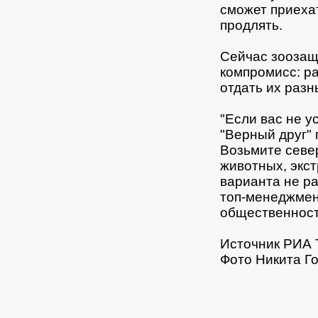
сможет приехат
продлять.
Сейчас зоозащ
компромисс: р
отдать их раз
"Если вас не у
"Верный друг"
Возьмите севе
животных, экст
варианта не р
топ-менеджмен
общественност
Источник РИА 
Фото Никита Г