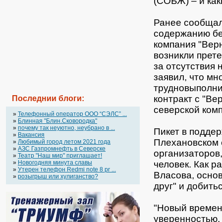
(СОБЖ) – и как
Ранее сообщало
содержанию бе
компания "Верн
возникли прете
за отсутствия 
заявил, что мн
трудновыполни
контракт с "Ве
Последнии блоги:
северской ком
»
Телефонный оператор OOO “СЭЛС” ...
»
Блинная "Блин.Сковородка"
»
почему так неуютно, неубрано в ...
Пикет в поддер
»
Вакансия
Плехановском 
»
Любимый город летом 2021 года
»
АЗС Газпромнефть в Северске
организаторов
»
Театр "Наш мир" приглашает!
человек. Как 
»
Новогодняя минута славы
»
Утерен телефон Redmi note 8 pr ...
Власова, осно
»
розыгрыш или хулиганство?
друг" и добить
"Новый времен
уверенностью,