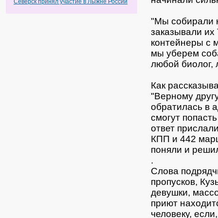
Северск принял участие в Лыжне России
"Мы собирали 
заказывали их 
контейнеры с м
мы уберем соба
любой биолог, 
Как рассказыва
"Верному другу
обратилась в 
смогут попасть
ответ прислали
КПП и 442 марш
поняли и решил
.
Слова подрядчи
пропусков, Ку
девушки, масс
приют находитс
человеку, если