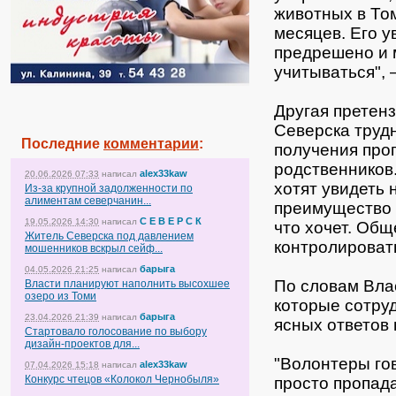
животных в Том
месяцев. Его у
предрешено и 
учитываться", 
Другая претенз
Северска трудн
Последние
комментарии
:
получения про
родственников.
alex33kaw
20.06.2026 07:33
написал
хотят увидеть 
Из-за крупной задолженности по
алиментам северчанин...
преимущество 
С Е В Е Р С К
19.05.2026 14:30
написал
что хочет. Общ
Житель Северска под давлением
контролировать
мошенников вскрыл сейф...
барыга
04.05.2026 21:25
написал
По словам Вла
Власти планируют наполнить высохшее
озеро из Томи
которые сотру
барыга
23.04.2026 21:39
написал
ясных ответов 
Стартовало голосование по выбору
дизайн-проектов для...
"Волонтеры гов
alex33kaw
07.04.2026 15:18
написал
Конкурс чтецов «Колокол Чернобыля»
просто пропад