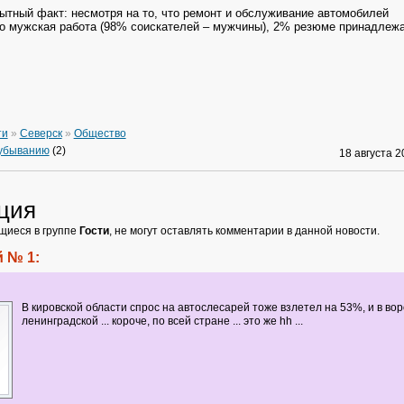
тный факт: несмотря на то, что ремонт и обслуживание автомобилей
 мужская работа (98% соискателей – мужчины), 2% резюме принадлеж
ти
»
Северск
»
Общество
 убыванию
(2)
18 августа 
ция
щиеся в группе
Гости
, не могут оставлять комментарии в данной новости.
 № 1:
В кировской области спрос на автослесарей тоже взлетел на 53%, и в вор
ленинградской ... короче, по всей стране ... это же hh ...