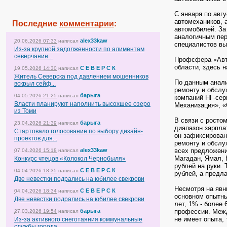
С января по авгу
автомехаников, 
Последние
комментарии
:
автомобилей. За
аналогичным пер
alex33kaw
20.06.2026 07:33
написал
специалистов вы
Из-за крупной задолженности по алиментам
северчанин...
Профсфера «Авто
области, здесь 
С Е В Е Р С К
19.05.2026 14:30
написал
Житель Северска под давлением мошенников
По данным анали
вскрыл сейф...
ремонту и обслу
барыга
04.05.2026 21:25
написал
компаний НГ-сер
Власти планируют наполнить высохшее озеро
Механизация», «
из Томи
В связи с ростом
барыга
23.04.2026 21:39
написал
диапазон зарплат
Стартовало голосование по выбору дизайн-
он зафиксирован
проектов для...
ремонту и обслу
alex33kaw
всех предложени
07.04.2026 15:18
написал
Магадан, Ямал, 
Конкурс чтецов «Колокол Чернобыля»
рублей на руки. 
С Е В Е Р С К
04.04.2026 18:35
написал
рублей, а предл
Две невестки подрались на юбилее свекрови
Несмотря на явн
С Е В Е Р С К
04.04.2026 18:34
написал
основном опытны
Две невестки подрались на юбилее свекрови
лет, 1% - более 
барыга
профессии. Межд
27.03.2026 19:54
написал
не имеет опыта,
Из-за активного снеготаяния коммунальные
службы города...