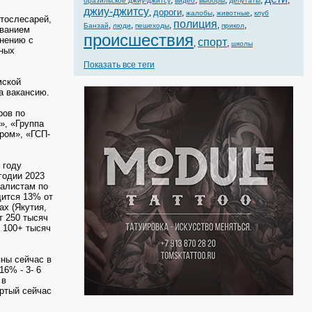
,
,
,
,
,
бразильское джиу-джитсу
видео
выборы
депутаты
джиу-джитсу
дороги
,
,
,
,
жалобы
животные
клуб
втослесарей,
полиция
,
,
,
,
,
Банзай
люди
пешеходы
прикол
иванием
происшествия
внению с
спорт
,
,
школы
нных
Показать все теги
мской
а вакансию.
ров по
», «Группа
ром», «ГСП-
 году
годии 2023
иалистам по
дится 13% от
ах (Якутия,
т 250 тысяч
у 100+ тысяч
ны сейчас в
6% - 3- 6
 в
ртый сейчас