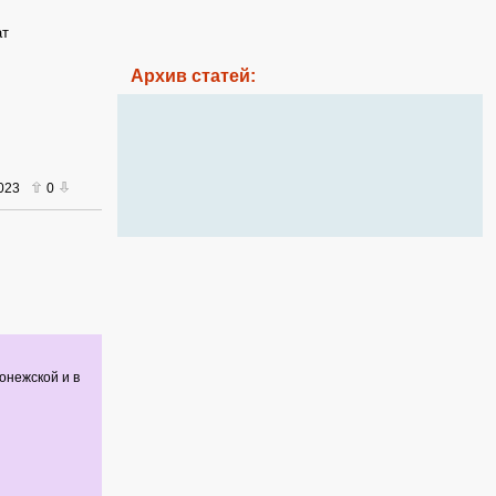
ат
Архив статей:
2023
0
онежской и в