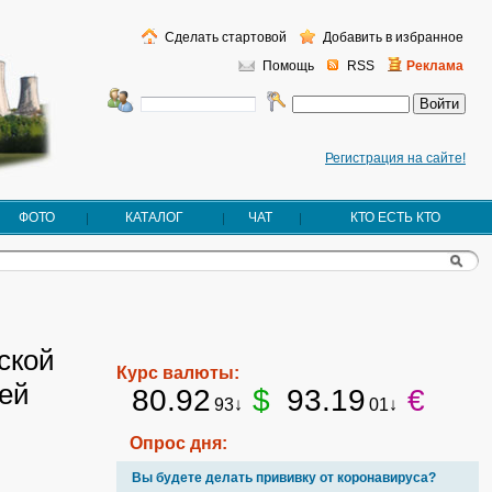
Сделать стартовой
Добавить в избранное
Помощь
RSS
Реклама
Регистрация на сайте!
ФОТО
КАТАЛОГ
ЧАТ
КТО ЕСТЬ КТО
ской
Курс валюты:
лей
80.92
$
93.19
€
93↓
01↓
Опрос дня:
Вы будете делать прививку от коронавируса?