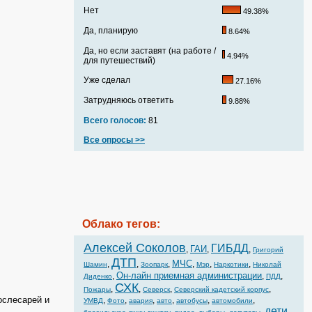
Нет
49.38%
Да, планирую
8.64%
Да, но если заставят (на работе /
4.94%
для путешествий)
Уже сделал
27.16%
Затрудняюсь ответить
9.88%
Всего голосов:
81
Все опросы >>
Облако тегов:
Алексей Соколов
ГИБДД
ГАИ
,
,
,
Григорий
ДТП
МЧС
,
,
,
,
,
,
Шамин
Зоопарк
Мэр
Наркотики
Николай
Он-лайн приемная администрации
,
,
,
Диденко
ПДД
СХК
,
,
,
,
Пожары
Северск
Северский кадетский корпус
ослесарей и
,
,
,
,
,
,
УМВД
Фото
авария
авто
автобусы
автомобили
дети