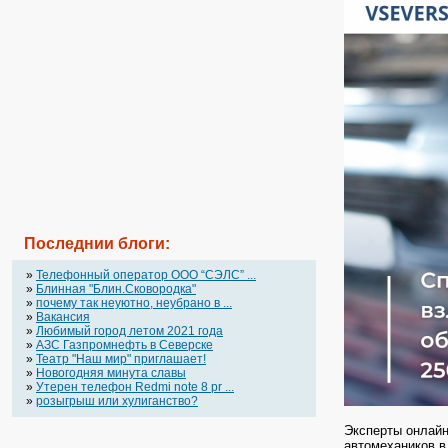
Последнии блоги:
»
Телефонный оператор OOO “СЭЛС” ...
»
Блинная "Блин.Сковородка"
»
почему так неуютно, неубрано в ...
»
Вакансия
»
Любимый город летом 2021 года
»
АЗС Газпромнефть в Северске
»
Театр "Наш мир" приглашает!
»
Новогодняя минута славы
»
Утерен телефон Redmi note 8 pr ...
»
розыгрыш или хулиганство?
Эксперты онлайн
автомехаников в