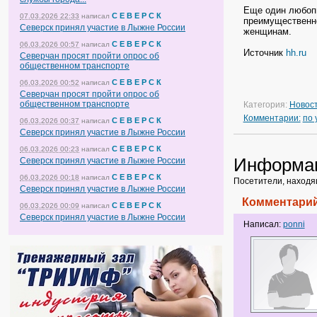
Еще один любопы
С Е В Е Р С К
07.03.2026 22:33
написал
преимущественно
Северск принял участие в Лыжне России
женщинам.
С Е В Е Р С К
06.03.2026 00:57
написал
Источник
hh.ru
Северчан просят пройти опрос об
общественном транспорте
С Е В Е Р С К
06.03.2026 00:52
написал
Северчан просят пройти опрос об
общественном транспорте
Категория:
Новос
Комментарии:
по
С Е В Е Р С К
06.03.2026 00:37
написал
Северск принял участие в Лыжне России
С Е В Е Р С К
06.03.2026 00:23
написал
Информа
Северск принял участие в Лыжне России
С Е В Е Р С К
06.03.2026 00:18
написал
Посетители, находя
Северск принял участие в Лыжне России
Комментарий
С Е В Е Р С К
06.03.2026 00:09
написал
Северск принял участие в Лыжне России
Написал:
ponni