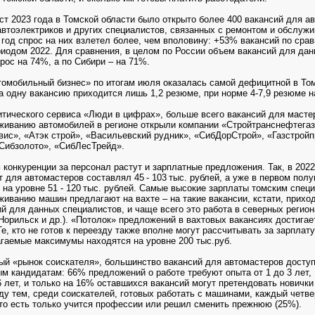
ст 2023 года в Томской области было открыто более 400 вакансий для а
автоэлектриков и других специалистов, связанных с ремонтом и обслуж
 год спрос на них взлетел более, чем вполовину: +53% вакансий по сра
иодом 2022. Для сравнения, в целом по России объем вакансий для да
рос на 74%, а по Сибири – на 71%.
мобильный бизнес» по итогам июля оказалась самой дефицитной в То
на одну вакансию приходится лишь 1,2 резюме, при норме 4-7,9 резюме н
тического сервиса «Люди в цифрах», больше всего вакансий для масте
живанию автомобилей в регионе открыли компании «Стройтранснефтегаз
вис», «Атэк строй», «Васильевский рудник», «СибДорСтрой», «Газстройп
Сибзолото», «СибЛесТрейд».
 конкуренции за персонал растут и зарплатные предложения. Так, в 2022
 для автомастеров составлял 45 - 103 тыс. рублей, а уже в первом полу
 на уровне 51 - 120 тыс. рублей. Самые высокие зарплаты томским спец
живанию машин предлагают на вахте – на такие вакансии, кстати, прихо
й для данных специалистов, и чаще всего это работа в северных регион
Норильск и др.). «Потолок» предложений в вахтовых вакансиях достигае
Те, кто не готов к переезду также вполне могут рассчитывать за зарплат
агаемые максимумы находятся на уровне 200 тыс.руб.
ый «рынок соискателя», большинство вакансий для автомастеров доступ
м кандидатам: 66% предложений о работе требуют опыта от 1 до 3 лет, 1
6 лет, и только на 16% оставшихся вакансий могут претендовать новички
у тем, среди соискателей, готовых работать с машинами, каждый четве
 то есть только учится профессии или решил сменить прежнюю (25%).