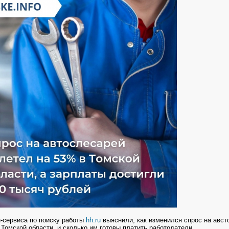
-сервиса по поиску работы
hh.ru
выяснили, как изменился спрос на авст
 Томской области, и сколько им готовы платить работодатели.