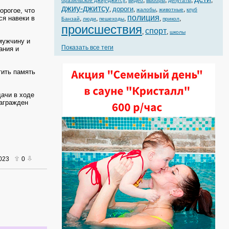
,
,
,
,
,
бразильское джиу-джитсу
видео
выборы
депутаты
джиу-джитсу
дороги
,
,
,
,
орогое, что
жалобы
животные
клуб
полиция
ся навеки в
,
,
,
,
,
Банзай
люди
пешеходы
прикол
происшествия
спорт
,
,
школы
мужчину и
Показать все теги
ания и
тить память
дачи в ходе
награжден
2023
0