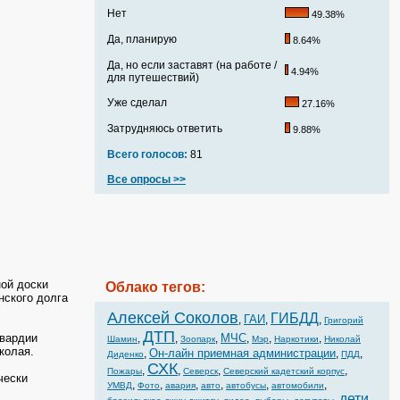
Нет
49.38%
Да, планирую
8.64%
Да, но если заставят (на работе /
4.94%
для путешествий)
Уже сделал
27.16%
Затрудняюсь ответить
9.88%
Всего голосов:
81
Все опросы >>
ой доски
Облако тегов:
нского долга
Алексей Соколов
ГИБДД
ГАИ
,
,
,
Григорий
ДТП
гвардии
МЧС
,
,
,
,
,
,
Шамин
Зоопарк
Мэр
Наркотики
Николай
иколая.
Он-лайн приемная администрации
,
,
,
Диденко
ПДД
СХК
,
,
,
,
Пожары
Северск
Северский кадетский корпус
чески
,
,
,
,
,
,
УМВД
Фото
авария
авто
автобусы
автомобили
дети