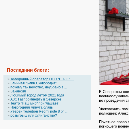
Последнии блоги:
»
Телефонный оператор OOO “СЭЛС” ...
»
Блинная "Блин.Сковородка"
»
почему так неуютно, неубрано в ...
»
Вакансия
В Северском сое
»
Любимый город летом 2021 года
военнослужащему
»
АЗС Газпромнефть в Северске
во проведения
сп
»
Театр "Наш мир" приглашает!
»
Новогодняя минута славы
Увековечить пам
»
Утерен телефон Redmi note 8 pr ...
полковник Алекс
»
розыгрыш или хулиганство?
Почетное право 
погибшего военн