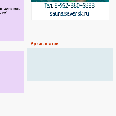
 опубликовать
е же"
Архив статей: