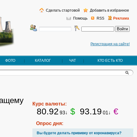
Сделать стартовой
Добавить в избранное
Помощь
RSS
Реклама
Регистрация на сайте!
ФОТО
КАТАЛОГ
ЧАТ
КТО ЕСТЬ КТО
жащему
Курс валюты:
80.92
$
93.19
€
93↓
01↓
Опрос дня:
Вы будете делать прививку от коронавируса?