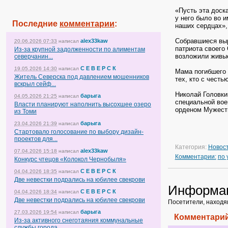
«Пусть эта доск
у него было во и
Последние
комментарии
:
наших сердцах»,
Собравшиеся выр
alex33kaw
20.06.2026 07:33
написал
патриота своего
Из-за крупной задолженности по алиментам
возложили живые
северчанин...
С Е В Е Р С К
19.05.2026 14:30
написал
Мама погибшего 
Житель Северска под давлением мошенников
тех, кто с честь
вскрыл сейф...
Николай Головки
барыга
04.05.2026 21:25
написал
специальной вое
Власти планируют наполнить высохшее озеро
орденом Мужеств
из Томи
барыга
23.04.2026 21:39
написал
Стартовало голосование по выбору дизайн-
проектов для...
Категория:
Новос
alex33kaw
07.04.2026 15:18
написал
Комментарии:
по
Конкурс чтецов «Колокол Чернобыля»
С Е В Е Р С К
04.04.2026 18:35
написал
Две невестки подрались на юбилее свекрови
Информа
С Е В Е Р С К
04.04.2026 18:34
написал
Две невестки подрались на юбилее свекрови
Посетители, находя
барыга
27.03.2026 19:54
написал
Комментарий
Из-за активного снеготаяния коммунальные
службы города...