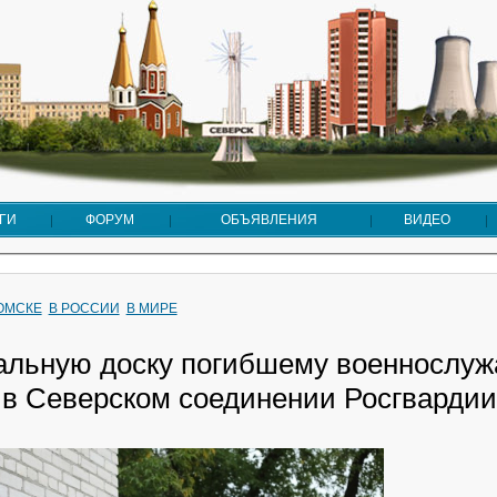
ГИ
ФОРУМ
ОБЪЯВЛЕНИЯ
ВИДЕО
ТОМСКЕ
В РОССИИ
В МИРЕ
льную доску погибшему военнослу
 в Северском соединении Росгвардии