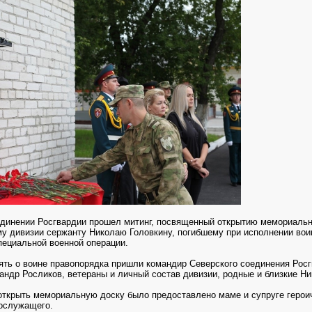
динении Росгвардии прошел митинг, посвященный открытию мемориальн
 дивизии сержанту Николаю Головкину, погибшему при исполнении вои
ециальной военной операции.
ять о воине правопорядка пришли командир Северского соединения Рос
андр Росликов, ветераны и личный состав дивизии, родные и близкие Н
открыть мемориальную доску было предоставлено маме и супруге герои
ослужащего.