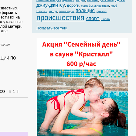
,
,
,
,
,
бразильское джиу-джитсу
видео
выборы
депутаты
джиу-джитсу
дороги
,
,
,
,
жалобы
животные
клуб
известных,
полиция
,
,
,
,
,
Банзай
люди
пешеходы
прикол
 оформить
происшествия
ести их на
спорт
,
,
школы
на указанные
лой матери,
Показать все теги
 две
накам
АЦИИ ПО
2023
1