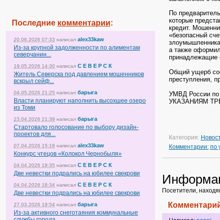
По предварител
которые предста
Последние
комментарии
:
кредит. Мошенни
«безопасный сче
alex33kaw
20.06.2026 07:33
написал
злоумышленникам
Из-за крупной задолженности по алиментам
а также оформил
северчанин...
принадлежащие е
С Е В Е Р С К
19.05.2026 14:30
написал
Общий ущерб сос
Житель Северска под давлением мошенников
преступления, п
вскрыл сейф...
барыга
04.05.2026 21:25
написал
УМВД России п
Власти планируют наполнить высохшее озеро
УКАЗАНИЯМ ТР
из Томи
барыга
23.04.2026 21:39
написал
Стартовало голосование по выбору дизайн-
проектов для...
Категория:
Новос
alex33kaw
07.04.2026 15:18
написал
Комментарии:
по
Конкурс чтецов «Колокол Чернобыля»
С Е В Е Р С К
04.04.2026 18:35
написал
Две невестки подрались на юбилее свекрови
Информа
С Е В Е Р С К
04.04.2026 18:34
написал
Посетители, находя
Две невестки подрались на юбилее свекрови
Комментарий
барыга
27.03.2026 19:54
написал
Из-за активного снеготаяния коммунальные
службы города...