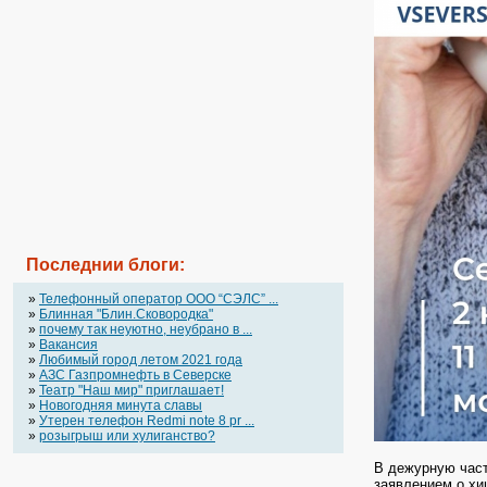
Последнии блоги:
»
Телефонный оператор OOO “СЭЛС” ...
»
Блинная "Блин.Сковородка"
»
почему так неуютно, неубрано в ...
»
Вакансия
»
Любимый город летом 2021 года
»
АЗС Газпромнефть в Северске
»
Театр "Наш мир" приглашает!
»
Новогодняя минута славы
»
Утерен телефон Redmi note 8 pr ...
»
розыгрыш или хулиганство?
В дежурную част
заявлением о хи