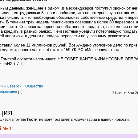
ьным данным, женщине в одном из мессенджеров
поступил звонок от не
вились сотрудниками банка и сообщили, что на потерпевшую пытаются
ки пояснили, что необходимо обезопасить собственные средства и перев
т». В течении трёх недель пенсионерка совершила более 80 переводов 
и счета. Северчанка перевела собственные средства, накопления пожи
а кредиты в разных банках. Неизвестные убедили потерпевшую продать
й квартиры, а деньги с продаж перевести по указанным реквизитам.
тавил более 11 миллионов рублей. Возбуждено уголовное дело по приз
редусмотренного частью 4 статьи 159 УК РФ «Мошенничество».
о Томской области напоминает: НЕ СОВЕРШАЙТЕ ФИНАНСОВЫЕ ОПЕР
ЕТЬИХ ЛИЦ!
ти
»
Северск
»
Общество
 убыванию
(1)
21 сентября 
ция
щиеся в группе
Гости
, не могут оставлять комментарии в данной новости.
 № 1: