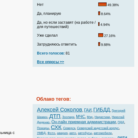
Нет
49.38%
Да, планирую
8.64%
Да, но если заставят (на работе /
4.94%
для путешествий)
Уже сделал
27.16%
Затрудняюсь ответить
9.88%
Всего голосов:
81
Все опросы >>
Облако тегов:
Алексей Соколов
ГИБДД
ГАИ
,
,
,
Григорий
ДТП
МЧС
,
,
,
,
,
,
Шамин
Зоопарк
Мэр
Наркотики
Николай
Он-лайн приемная администрации
,
,
,
Диденко
ПДД
СХК
,
,
,
,
Пожары
Северск
Северский кадетский корпус
льница с
,
,
,
,
,
,
УМВД
Фото
авария
авто
автобусы
автомобили
дети