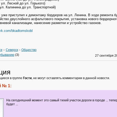
т ул. Лесной до ул. Горького)
 ул. Калинина до ул. Транспортной)
 уже приступил к демонтажу бордюров на ул. Ленина. В ходе ремонта б
йство двуслойного асфальтового покрытия, установка нового бордюрног
вневой канализации, нанесение разметки и устройство газонов.
/vk.com/bkadtomskobl
ти
»
Северск
»
Общество
 убыванию
(3)
27 сентября 
ция
щиеся в группе
Гости
, не могут оставлять комментарии в данной новости.
 № 1:
На сегодняшний момент это самый тихий участок дороги в городе ... тепер
будет ...