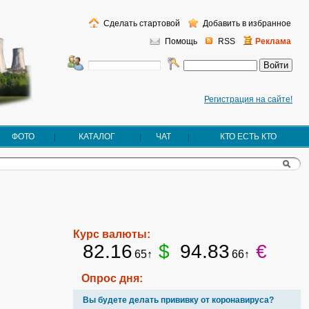
Сделать стартовой
Добавить в избранное
Помощь
RSS
Реклама
Регистрация на сайте!
ФОТО
КАТАЛОГ
ЧАТ
КТО ЕСТЬ КТО
Курс валюты:
82.16
$
94.83
€
65↑
66↑
Опрос дня:
Вы будете делать прививку от коронавируса?