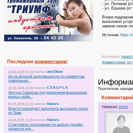
- ул. Полевая (о
- ул. Ершова (от
Вчера подрядчик
выполнено устро
замена люков ли
Источник
https:/
Категория:
Новос
Последние
комментарии
:
Комментарии:
по
alex33kaw
20.06.2026 07:33
написал
Из-за крупной задолженности по алиментам
Информа
северчанин...
С Е В Е Р С К
19.05.2026 14:30
написал
Посетители, находя
Житель Северска под давлением мошенников
вскрыл сейф...
Комментарий
барыга
04.05.2026 21:25
написал
Написал:
ponni
Власти планируют наполнить высохшее озеро
из Томи
барыга
23.04.2026 21:39
написал
Стартовало голосование по выбору дизайн-
проектов для...