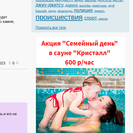
,
,
,
,
,
бразильское джиу-джитсу
видео
выборы
депутаты
джиу-джитсу
дороги
,
,
,
,
жалобы
животные
клуб
полиция
,
,
,
,
,
Банзай
люди
пешеходы
прикол
происшествия
удет
спорт
,
,
школы
о камня,
Показать все теги
2023
0
ь и его не