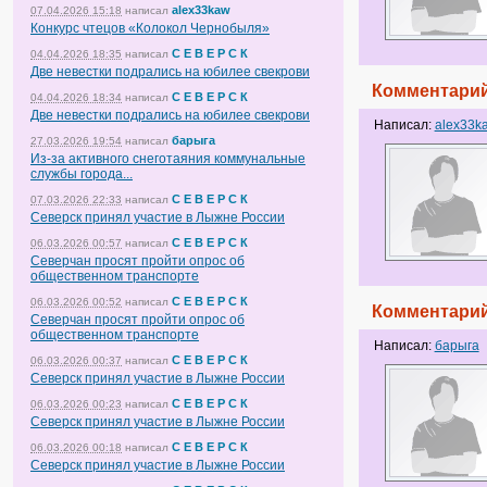
alex33kaw
07.04.2026 15:18
написал
Конкурс чтецов «Колокол Чернобыля»
С Е В Е Р С К
04.04.2026 18:35
написал
Две невестки подрались на юбилее свекрови
Комментарий
С Е В Е Р С К
04.04.2026 18:34
написал
Две невестки подрались на юбилее свекрови
Написал:
alex33k
барыга
27.03.2026 19:54
написал
Из-за активного снеготаяния коммунальные
службы города...
С Е В Е Р С К
07.03.2026 22:33
написал
Северск принял участие в Лыжне России
С Е В Е Р С К
06.03.2026 00:57
написал
Северчан просят пройти опрос об
общественном транспорте
С Е В Е Р С К
06.03.2026 00:52
написал
Комментарий
Северчан просят пройти опрос об
общественном транспорте
Написал:
барыга
С Е В Е Р С К
06.03.2026 00:37
написал
Северск принял участие в Лыжне России
С Е В Е Р С К
06.03.2026 00:23
написал
Северск принял участие в Лыжне России
С Е В Е Р С К
06.03.2026 00:18
написал
Северск принял участие в Лыжне России