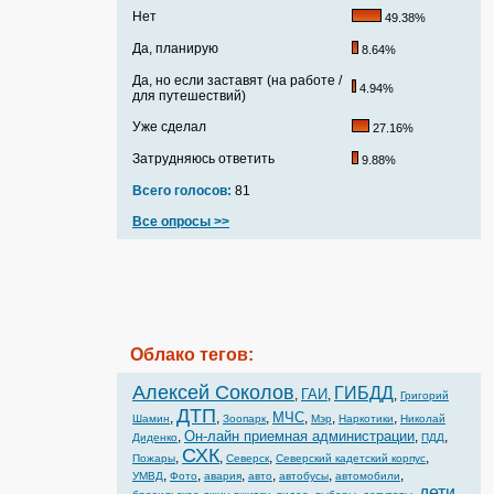
Нет
49.38%
Да, планирую
8.64%
Да, но если заставят (на работе /
4.94%
для путешествий)
Уже сделал
27.16%
Затрудняюсь ответить
9.88%
Всего голосов:
81
Все опросы >>
Облако тегов:
Алексей Соколов
ГИБДД
ГАИ
,
,
,
Григорий
ДТП
МЧС
,
,
,
,
,
,
Шамин
Зоопарк
Мэр
Наркотики
Николай
Он-лайн приемная администрации
,
,
,
Диденко
ПДД
СХК
,
,
,
,
Пожары
Северск
Северский кадетский корпус
,
,
,
,
,
,
УМВД
Фото
авария
авто
автобусы
автомобили
дети