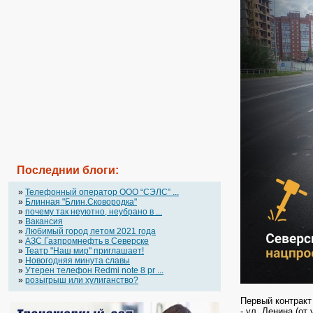
Последнии блоги:
»
Телефонный оператор OOO “СЭЛС” ...
»
Блинная "Блин.Сковородка"
»
почему так неуютно, неубрано в ...
»
Вакансия
»
Любимый город летом 2021 года
»
АЗС Газпромнефть в Северске
»
Театр "Наш мир" приглашает!
»
Новогодняя минута славы
»
Утерен телефон Redmi note 8 pr ...
»
розыгрыш или хулиганство?
Первый контракт
- ул. Ленина (от