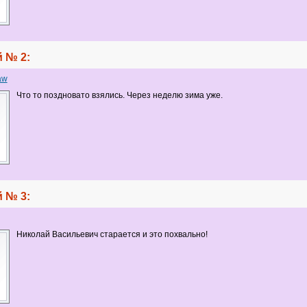
 № 2:
aw
Что то поздновато взялись. Через неделю зима уже.
 № 3:
Николай Васильевич старается и это похвально!