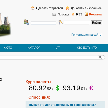
Сделать стартовой
Добавить в избранное
Помощь
RSS
Реклама
Регистрация на сайте!
ФОТО
КАТАЛОГ
ЧАТ
КТО ЕСТЬ КТО
х
Курс валюты:
80.92
$
93.19
€
93↓
01↓
Опрос дня:
Вы будете делать прививку от коронавируса?