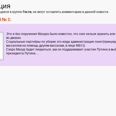
ция
щиеся в группе
Гости
, не могут оставлять комментарии в данной новости.
 № 1:
Это и без поручения Мазура было известно, что снег нельзя хранить или
во дворах.
Социальные партнёры по уборке это когда администрация гонит(принужд
вассаллов на помощь другим вассалам, в лице МБУ.))
Скоро Мазур будет пиариться, как он поддерживает участие Путина в вы
президента Путина ...