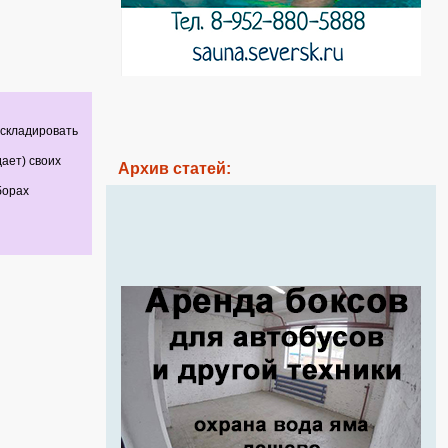
 складировать
ает) своих
Архив статей:
борах