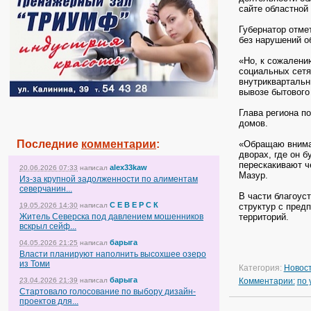
сайте областной
Губернатор отме
без нарушений о
«Но, к сожалени
социальных сетях
внутриквартальн
вывозе бытового
Глава региона п
домов.
Последние
комментарии
:
«Обращаю вниман
дворах, где он б
перескакивают ч
alex33kaw
20.06.2026 07:33
написал
Мазур.
Из-за крупной задолженности по алиментам
северчанин...
В части благоус
С Е В Е Р С К
19.05.2026 14:30
написал
структур с пред
Житель Северска под давлением мошенников
территорий.
вскрыл сейф...
барыга
04.05.2026 21:25
написал
Власти планируют наполнить высохшее озеро
из Томи
Категория:
Новос
барыга
23.04.2026 21:39
написал
Комментарии:
по
Стартовало голосование по выбору дизайн-
проектов для...