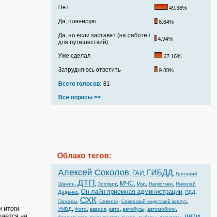
Нет
49.38%
Да, планирую
8.64%
Да, но если заставят (на работе /
4.94%
для путешествий)
Уже сделал
27.16%
Затрудняюсь ответить
9.88%
Всего голосов:
81
Все опросы >>
Облако тегов:
Алексей Соколов
ГИБДД
ГАИ
,
,
,
Григорий
ДТП
МЧС
,
,
,
,
,
,
Шамин
Зоопарк
Мэр
Наркотики
Николай
Он-лайн приемная администрации
,
,
,
Диденко
ПДД
СХК
,
,
,
,
Пожары
Северск
Северский кадетский корпус
 итоги
,
,
,
,
,
,
УМВД
Фото
авария
авто
автобусы
автомобили
щается на
дети