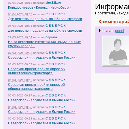
alex33kaw
07.04.2026 15:18
написал
Информа
Конкурс чтецов «Колокол Чернобыля»
Посетители, находя
С Е В Е Р С К
04.04.2026 18:35
написал
Две невестки подрались на юбилее свекрови
Комментарий
С Е В Е Р С К
04.04.2026 18:34
написал
Две невестки подрались на юбилее свекрови
Написал:
ponni
барыга
27.03.2026 19:54
написал
Из-за активного снеготаяния коммунальные
службы города...
С Е В Е Р С К
07.03.2026 22:33
написал
Северск принял участие в Лыжне России
С Е В Е Р С К
06.03.2026 00:57
написал
Северчан просят пройти опрос об
общественном транспорте
С Е В Е Р С К
06.03.2026 00:52
написал
Северчан просят пройти опрос об
общественном транспорте
С Е В Е Р С К
06.03.2026 00:37
написал
Северск принял участие в Лыжне России
С Е В Е Р С К
06.03.2026 00:23
написал
Северск принял участие в Лыжне России
С Е В Е Р С К
06.03.2026 00:18
написал
Северск принял участие в Лыжне России