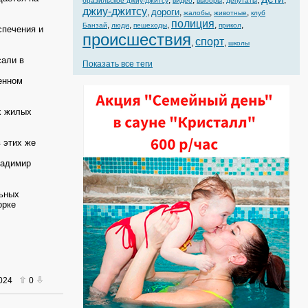
,
,
,
,
,
бразильское джиу-джитсу
видео
выборы
депутаты
джиу-джитсу
дороги
,
,
,
,
жалобы
животные
клуб
полиция
,
,
,
,
,
Банзай
люди
пешеходы
прикол
спечения и
происшествия
спорт
,
,
школы
сали в
Показать все теги
енном
х жилых
 этих же
ладимир
льных
орке
2024
0