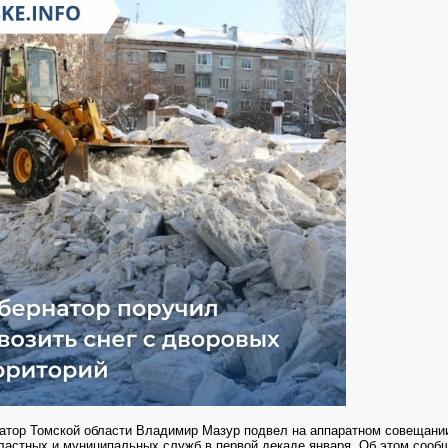
натор Томской области Владимир Мазур подвел на аппаратном совещании
ластных и муниципальных служб в первой декаде января. Об этом сооб