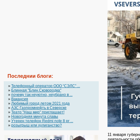
Последнии блоги:
»
Телефонный оператор OOO “СЭЛС” ...
»
Блинная "Блин.Сковородка"
»
почему так неуютно, неубрано в ...
»
Вакансия
»
Любимый город летом 2021 года
»
АЗС Газпромнефть в Северске
»
Театр "Наш мир" приглашает!
»
Новогодняя минута славы
»
Утерен телефон Redmi note 8 pr ...
»
розыгрыш или хулиганство?
11 января губер
деятельности об