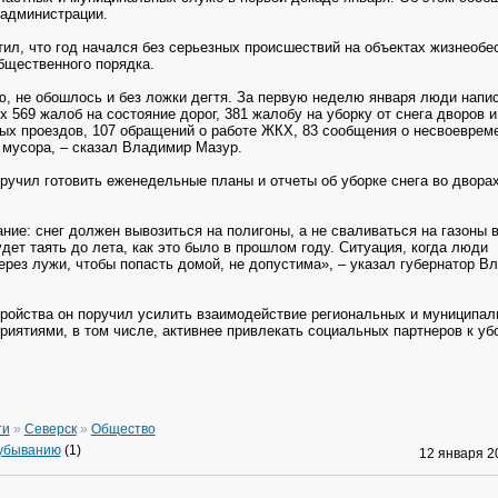
 администрации.
тил, что год начался без серьезных происшествий на объектах жизнеобе
бщественного порядка.
ю, не обошлось и без ложки дегтя. За первую неделю января люди напи
 569 жалоб на состояние дорог, 381 жалобу на уборку от снега дворов и
ых проездов, 107 обращений о работе ЖКХ, 83 сообщения о несвоеврем
 мусора, – сказал Владимир Мазур.
оручил готовить еженедельные планы и отчеты об уборке снега во двора
ие: снег должен вывозиться на полигоны, а не сваливаться на газоны в
удет таять до лета, как это было в прошлом году. Ситуация, когда люди
ерез лужи, чтобы попасть домой, не допустима», – указал губернатор В
тройства он поручил усилить взаимодействие региональных и муниципа
приятиями, в том числе, активнее привлекать социальных партнеров к уб
ти
»
Северск
»
Общество
 убыванию
(1)
12 января 