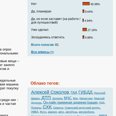
Нет
49.38%
Да, планирую
8.64%
Да, но если заставят (на работе /
4.94%
для путешествий)
Уже сделал
27.16%
Затрудняюсь ответить
9.88%
Всего голосов:
81
а опрос
Все опросы >>
иональными.
овые вещи –
ат заняло
огом и
недельные
Облако тегов:
овая машина
рат покупку
Алексей Соколов
ГИБДД
ГАИ
,
,
,
Григорий
ДТП
МЧС
,
,
,
,
,
,
Шамин
Зоопарк
Мэр
Наркотики
Николай
среди них -
Он-лайн приемная администрации
,
,
,
Диденко
ПДД
а и частая
СХК
,
,
,
,
Пожары
Северск
Северский кадетский корпус
,
,
,
,
,
,
УМВД
Фото
авария
авто
автобусы
автомобили
дента.
дети