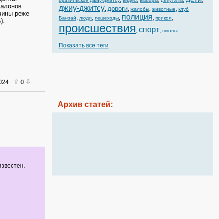
,
,
,
,
,
бразильское джиу-джитсу
видео
выборы
депутаты
салонов
джиу-джитсу
дороги
,
,
,
,
жалобы
животные
клуб
чины реже
полиция
,
,
,
,
,
Банзай
люди
пешеходы
прикол
).
происшествия
спорт
,
,
школы
Показать все теги
2024
0
Архив статей:
известен.