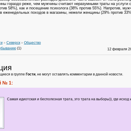
ны гораздо реже, чем мужчины считают неразумными траты на услуги 
отив 58%), как и посещение психолога (38% против 55%). Напротив, муж
в еженедельных походов в магазины, нежели женщины (29% против 33%
ти
»
Северск
»
Общество
 убыванию
(1)
12 февраля 
ция
щиеся в группе
Гости
, не могут оставлять комментарии в данной новости.
 № 1:
Самая идиотская и бесполезная трата, это трата на выборы)), где исход 