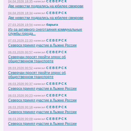
С Е В Е Р С К
04.04.2026 18:35
написал
Две невестки подрались на юбилее свекрови
С Е В Е Р С К
04.04.2026 18:34
написал
Две невестки подрались на юбилее свекрови
барыга
27.03.2026 19:54
написал
Из-за активного снеготаяния коммунальные
службы города...
С Е В Е Р С К
07.03.2026 22:33
написал
Северск принял участие в Лыжне России
С Е В Е Р С К
06.03.2026 00:57
написал
Северчан просят пройти опрос об
общественном транспорте
С Е В Е Р С К
06.03.2026 00:52
написал
Северчан просят пройти опрос об
общественном транспорте
С Е В Е Р С К
06.03.2026 00:37
написал
Северск принял участие в Лыжне России
С Е В Е Р С К
06.03.2026 00:23
написал
Северск принял участие в Лыжне России
С Е В Е Р С К
06.03.2026 00:18
написал
Северск принял участие в Лыжне России
С Е В Е Р С К
06.03.2026 00:09
написал
Северск принял участие в Лыжне России