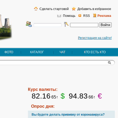
Сделать стартовой
Добавить в избранное
Помощь
RSS
Реклама
Регистрация на сайте!
ФОТО
КАТАЛОГ
ЧАТ
КТО ЕСТЬ КТО
Курс валюты:
82.16
$
94.83
€
65↑
66↑
Опрос дня:
Вы будете делать прививку от коронавируса?