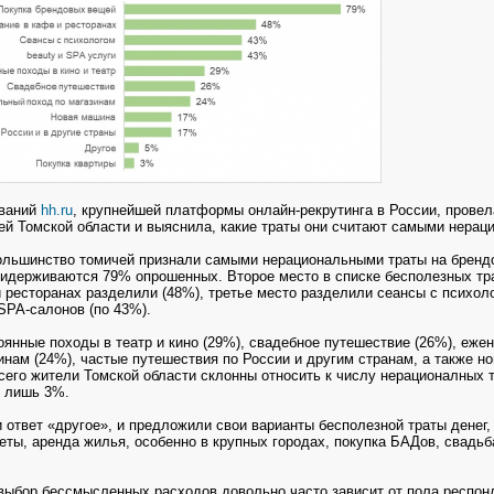
ваний
hh.ru
, крупнейшей платформы онлайн-рекрутинга в России, провел
ей Томской области и выяснила, какие траты они считают самыми нерац
льшинство томичей признали самыми нерациональными траты на бренд
ридерживаются 79% опрошенных. Второе место в списке бесполезных тр
и ресторанах разделили (48%), третье место разделили сеансы с психол
SPA-салонов (по 43%).
оянные походы в театр и кино (29%), свадебное путешествие (26%), еже
инам (24%), частые путешествия по России и другим странам, а также н
всего жители Томской области склонны относить к числу нерационалных т
х лишь 3%.
ответ «другое», и предложили свои варианты бесполезной траты денег, 
еты, аренда жилья, особенно в крупных городах, покупка БАДов, свадьб
.
выбор бессмысленных расходов довольно часто зависит от пола респон