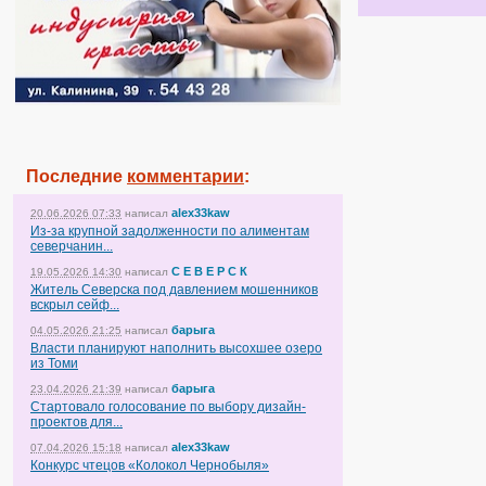
Последние
комментарии
:
alex33kaw
20.06.2026 07:33
написал
Из-за крупной задолженности по алиментам
северчанин...
С Е В Е Р С К
19.05.2026 14:30
написал
Житель Северска под давлением мошенников
вскрыл сейф...
барыга
04.05.2026 21:25
написал
Власти планируют наполнить высохшее озеро
из Томи
барыга
23.04.2026 21:39
написал
Стартовало голосование по выбору дизайн-
проектов для...
alex33kaw
07.04.2026 15:18
написал
Конкурс чтецов «Колокол Чернобыля»