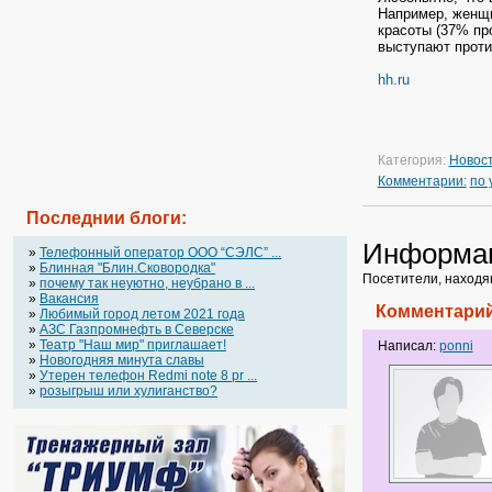
Например, женщи
красоты (37% пр
выступают проти
hh.ru
Категория:
Новос
Комментарии:
по
Последнии блоги:
Информа
»
Телефонный оператор OOO “СЭЛС” ...
»
Блинная "Блин.Сковородка"
Посетители, находя
»
почему так неуютно, неубрано в ...
»
Вакансия
Комментарий
»
Любимый город летом 2021 года
»
АЗС Газпромнефть в Северске
»
Театр "Наш мир" приглашает!
Написал:
ponni
»
Новогодняя минута славы
»
Утерен телефон Redmi note 8 pr ...
»
розыгрыш или хулиганство?