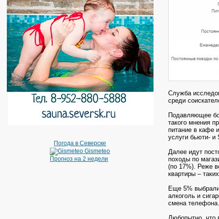
Служба исследо
среди соискател
Подавляющее бо
такого мнения п
питание в кафе 
услуги бьюти- и 
Погода в Северске
Gismeteo
Далее идут пост
походы по магаз
Прогноз на 2 недели
(по 17%). Реже 
квартиры – таки
Еще 5% выбрали 
алкоголь и сигар
смена телефона
Любопытно, что 