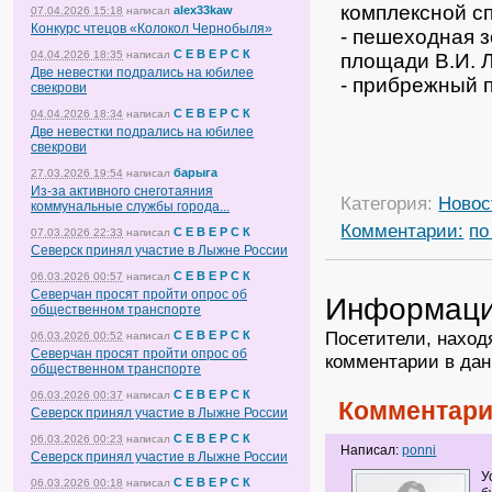
комплексной с
alex33kaw
07.04.2026 15:18
написал
Конкурс чтецов «Колокол Чернобыля»
- пешеходная з
С Е В Е Р С К
04.04.2026 18:35
написал
площади В.И. 
Две невестки подрались на юбилее
- прибрежный п
свекрови
С Е В Е Р С К
04.04.2026 18:34
написал
Две невестки подрались на юбилее
свекрови
барыга
27.03.2026 19:54
написал
Из-за активного снеготаяния
Категория:
Новос
коммунальные службы города...
Комментарии:
по
С Е В Е Р С К
07.03.2026 22:33
написал
Северск принял участие в Лыжне России
С Е В Е Р С К
06.03.2026 00:57
написал
Северчан просят пройти опрос об
Информац
общественном транспорте
Посетители, наход
С Е В Е Р С К
06.03.2026 00:52
написал
Северчан просят пройти опрос об
комментарии в дан
общественном транспорте
С Е В Е Р С К
06.03.2026 00:37
написал
Комментари
Северск принял участие в Лыжне России
С Е В Е Р С К
06.03.2026 00:23
написал
Написал:
ponni
Северск принял участие в Лыжне России
У
С Е В Е Р С К
06.03.2026 00:18
написал