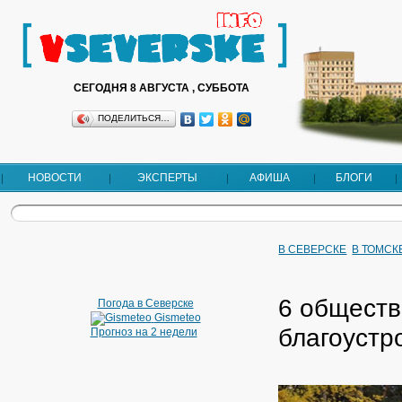
СЕГОДНЯ 8 АВГУСТА , СУББОТА
ПОДЕЛИТЬСЯ…
НОВОСТИ
ЭКСПЕРТЫ
АФИША
БЛОГИ
В СЕВЕРСКЕ
В ТОМСК
6 обществ
Погода в Северске
Gismeteo
благоустр
Прогноз на 2 недели