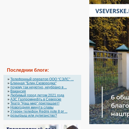
Последнии блоги:
»
Телефонный оператор OOO “СЭЛС” ...
»
Блинная "Блин.Сковородка"
»
почему так неуютно, неубрано в ...
»
Вакансия
»
Любимый город летом 2021 года
»
АЗС Газпромнефть в Северске
»
Театр "Наш мир" приглашает!
»
Новогодняя минута славы
»
Утерен телефон Redmi note 8 pr ...
»
розыгрыш или хулиганство?