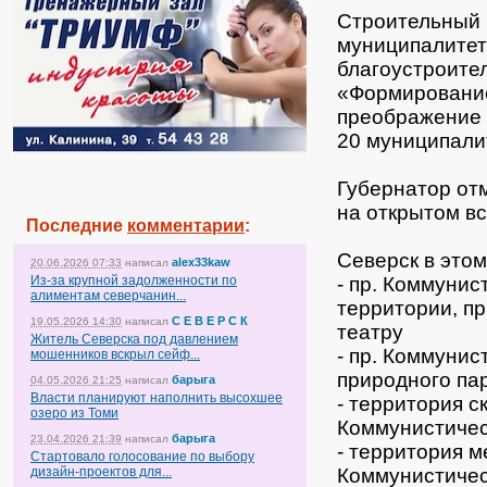
Строительный 
муниципалитет
благоустроите
«Формирование
преображение 
20
муниципалит
Губернатор от
на открытом в
Последние
комментарии
:
Северск в этом
alex33kaw
20.06.2026 07:33
написал
Из-за крупной задолженности по
- пр. Коммунис
алиментам северчанин...
территории, п
С Е В Е Р С К
19.05.2026 14:30
написал
театру
Житель Северска под давлением
- пр. Коммунис
мошенников вскрыл сейф...
природного па
барыга
04.05.2026 21:25
написал
Власти планируют наполнить высохшее
- территория с
озеро из Томи
Коммунистичес
барыга
23.04.2026 21:39
написал
- территория 
Стартовало голосование по выбору
дизайн-проектов для...
Коммунистичес