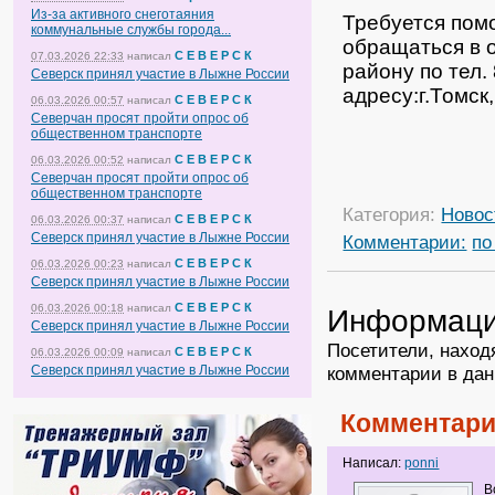
Из-за активного снеготаяния
Требуется пом
коммунальные службы города...
обращаться в 
С Е В Е Р С К
07.03.2026 22:33
написал
району по тел.
Северск принял участие в Лыжне России
адресу:г.Томск,
С Е В Е Р С К
06.03.2026 00:57
написал
Северчан просят пройти опрос об
общественном транспорте
С Е В Е Р С К
06.03.2026 00:52
написал
Северчан просят пройти опрос об
общественном транспорте
Категория:
Новос
С Е В Е Р С К
06.03.2026 00:37
написал
Северск принял участие в Лыжне России
Комментарии:
по
С Е В Е Р С К
06.03.2026 00:23
написал
Северск принял участие в Лыжне России
С Е В Е Р С К
06.03.2026 00:18
написал
Информац
Северск принял участие в Лыжне России
Посетители, наход
С Е В Е Р С К
06.03.2026 00:09
написал
Северск принял участие в Лыжне России
комментарии в дан
Комментари
Написал:
ponni
В