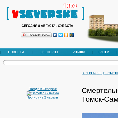
СЕГОДНЯ 8 АВГУСТА , СУББОТА
ПОДЕЛИТЬСЯ…
НОВОСТИ
ЭКСПЕРТЫ
АФИША
БЛОГИ
В СЕВЕРСКЕ
В ТОМСК
Смертельн
Погода в Северске
Gismeteo
Томск-Сам
Прогноз на 2 недели