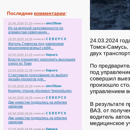
Последние
комментарии
:
alex33kaw
20.06.2026 07:33
написал
Из-за крупной задолженности по
алиментам северчанин...
С Е В Е Р С К
19.05.2026 14:30
написал
24.03.2024 год
Житель Северска под давлением
Томск-Самусь,
мошенников вскрыл сейф...
двух транспор
барыга
04.05.2026 21:25
написал
Власти планируют наполнить высохшее
озеро из Томи
По предварите
барыга
23.04.2026 21:39
написал
под управлени
Стартовало голосование по выбору
совершил выезд
дизайн-проектов для...
произошло сто
alex33kaw
07.04.2026 15:18
написал
управлением в
Конкурс чтецов «Колокол Чернобыля»
С Е В Е Р С К
04.04.2026 18:35
написал
Две невестки подрались на юбилее
В результате 
свекрови
ВАЗ, от получе
С Е В Е Р С К
04.04.2026 18:34
написал
водитель авто
Две невестки подрались на юбилее
свекрови
медицинское у
барыга
27.03.2026 19:54
написал