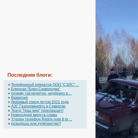
Последнии блоги:
»
Телефонный оператор OOO “СЭЛС” ...
»
Блинная "Блин.Сковородка"
»
почему так неуютно, неубрано в ...
»
Вакансия
»
Любимый город летом 2021 года
»
АЗС Газпромнефть в Северске
»
Театр "Наш мир" приглашает!
»
Новогодняя минута славы
»
Утерен телефон Redmi note 8 pr ...
»
розыгрыш или хулиганство?