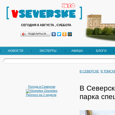
СЕГОДНЯ 8 АВГУСТА , СУББОТА
ПОДЕЛИТЬСЯ…
НОВОСТИ
ЭКСПЕРТЫ
АФИША
БЛОГИ
В СЕВЕРСКЕ
В ТОМСК
В Северск
Погода в Северске
Gismeteo
парка спе
Прогноз на 2 недели