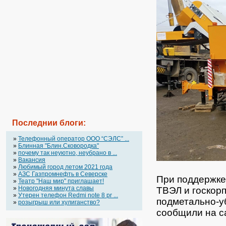
Последнии блоги:
»
Телефонный оператор OOO “СЭЛС” ...
»
Блинная "Блин.Сковородка"
»
почему так неуютно, неубрано в ...
»
Вакансия
»
Любимый город летом 2021 года
»
АЗС Газпромнефть в Северске
При поддержке
»
Театр "Наш мир" приглашает!
»
Новогодняя минута славы
ТВЭЛ и госкор
»
Утерен телефон Redmi note 8 pr ...
подметально-у
»
розыгрыш или хулиганство?
сообщили на с