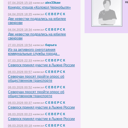
н
alex33kaw
07.04.2026 15:18
написал
Конкурс чтецов «Колокол Чернобыля»
С Е В Е Р С К
04.04.2026 18:35
написал
Две невестки подрались на юбилее
свекрови
С Е В Е Р С К
04.04.2026 18:34
написал
Две невестки подрались на юбилее
свекрови
барыга
27.03.2026 19:54
написал
Из-за активного снеготаяния
коммунальные службы города...
С Е В Е Р С К
07.03.2026 22:33
написал
Северск принял участие в Лыжне России
С Е В Е Р С К
06.03.2026 00:57
написал
Северчан просят пройти опрос об
общественном транспорте
С Е В Е Р С К
06.03.2026 00:52
написал
Северчан просят пройти опрос об
общественном транспорте
С Е В Е Р С К
06.03.2026 00:37
написал
Северск принял участие в Лыжне России
С Е В Е Р С К
06.03.2026 00:23
написал
Северск принял участие в Лыжне России
С Е В Е Р С К
06.03.2026 00:18
написал