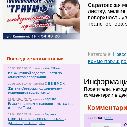
Саратовская м
листву, мелкие
поверхность ув
транспортёра 
Категория:
Новос
Последние
комментарии
:
Комментарии:
по
alex33kaw
20.06.2026 07:33
написал
Из-за крупной задолженности по
алиментам северчанин...
Информац
С Е В Е Р С К
19.05.2026 14:30
написал
Посетители, наход
Житель Северска под давлением
мошенников вскрыл сейф...
комментарии в дан
барыга
04.05.2026 21:25
написал
Власти планируют наполнить высохшее
Комментари
озеро из Томи
барыга
23.04.2026 21:39
написал
Написал:
ponni
Стартовало голосование по выбору
дизайн-проектов для...
О