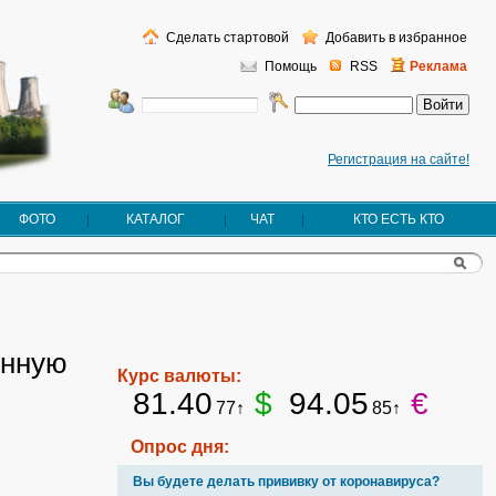
Сделать стартовой
Добавить в избранное
Помощь
RSS
Реклама
Регистрация на сайте!
ФОТО
КАТАЛОГ
ЧАТ
КТО ЕСТЬ КТО
онную
Курс валюты:
81.40
$
94.05
€
77↑
85↑
Опрос дня:
Вы будете делать прививку от коронавируса?