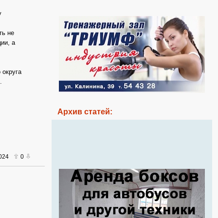
у
ть не
ии, а
 округа
.
Архив статей:
2024
0