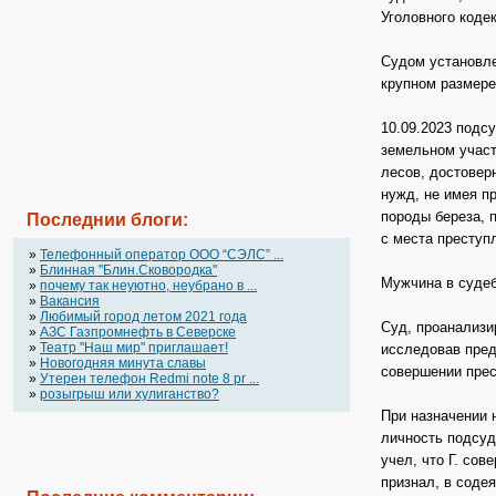
Уголовного коде
Судом установле
крупном размере
10.09.2023 подс
земельном участ
лесов, достовер
нужд, не имея п
породы береза, 
Последнии блоги:
с места преступ
»
Телефонный оператор OOO “СЭЛС” ...
»
Блинная "Блин.Сковородка"
Мужчина в судеб
»
почему так неуютно, неубрано в ...
»
Вакансия
»
Любимый город летом 2021 года
Суд, проанализи
»
АЗС Газпромнефть в Северске
»
Театр "Наш мир" приглашает!
исследовав пред
»
Новогодняя минута славы
совершении прес
»
Утерен телефон Redmi note 8 pr ...
»
розыгрыш или хулиганство?
При назначении 
личность подсуди
учел, что Г. со
признал, в соде