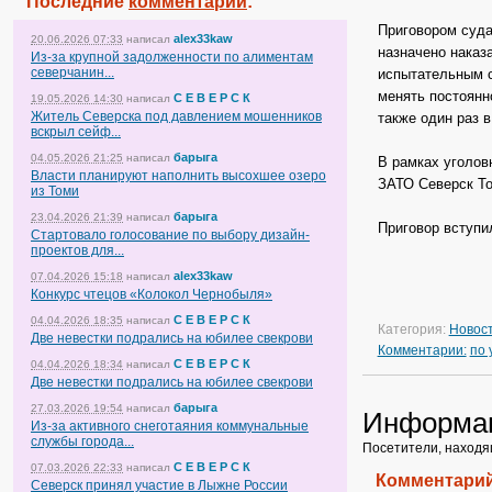
Последние
комментарии
:
Приговором суда
alex33kaw
20.06.2026 07:33
написал
назначено наказ
Из-за крупной задолженности по алиментам
северчанин...
испытательным с
менять постоянн
С Е В Е Р С К
19.05.2026 14:30
написал
Житель Северска под давлением мошенников
также один раз в
вскрыл сейф...
барыга
04.05.2026 21:25
написал
В рамках уголов
Власти планируют наполнить высохшее озеро
ЗАТО Северск То
из Томи
барыга
23.04.2026 21:39
написал
Приговор вступи
Стартовало голосование по выбору дизайн-
проектов для...
alex33kaw
07.04.2026 15:18
написал
Конкурс чтецов «Колокол Чернобыля»
С Е В Е Р С К
04.04.2026 18:35
написал
Категория:
Новос
Две невестки подрались на юбилее свекрови
Комментарии:
по
С Е В Е Р С К
04.04.2026 18:34
написал
Две невестки подрались на юбилее свекрови
барыга
27.03.2026 19:54
написал
Информа
Из-за активного снеготаяния коммунальные
службы города...
Посетители, находя
С Е В Е Р С К
07.03.2026 22:33
написал
Комментарий
Северск принял участие в Лыжне России