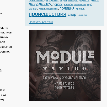
,
,
,
,
,
бразильское джиу-джитсу
видео
выборы
депутаты
джиу-джитсу
дороги
,
,
,
,
жалобы
животные
клуб
полиция
,
,
,
,
,
Банзай
люди
пешеходы
прикол
происшествия
о
спорт
,
,
школы
Показать все теги
ясь на
участков
венных
вьев
 скрылся
трению.
й,
ого,
 суд
ину