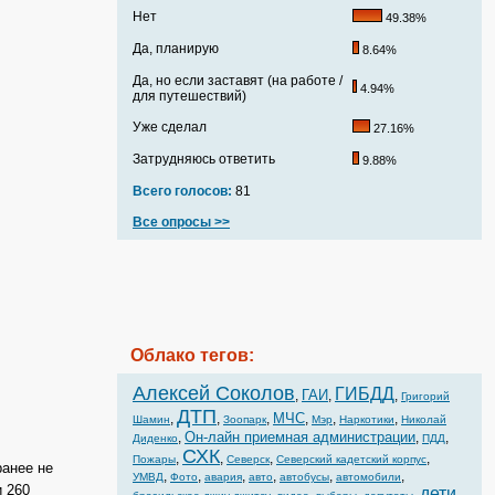
Нет
49.38%
Да, планирую
8.64%
Да, но если заставят (на работе /
4.94%
для путешествий)
Уже сделал
27.16%
Затрудняюсь ответить
9.88%
Всего голосов:
81
Все опросы >>
Облако тегов:
Алексей Соколов
ГИБДД
ГАИ
,
,
,
Григорий
ДТП
МЧС
,
,
,
,
,
,
Шамин
Зоопарк
Мэр
Наркотики
Николай
Он-лайн приемная администрации
,
,
,
Диденко
ПДД
СХК
,
,
,
,
Пожары
Северск
Северский кадетский корпус
ранее не
,
,
,
,
,
,
УМВД
Фото
авария
авто
автобусы
автомобили
и 260
дети