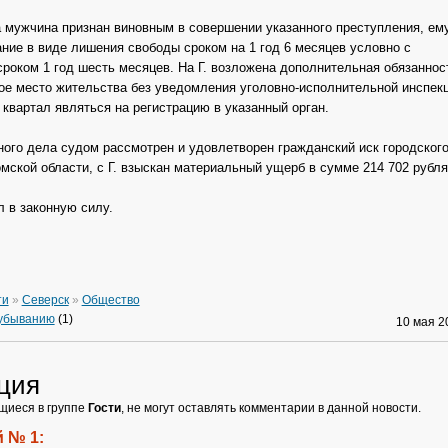
 мужчина признан виновным в совершении указанного преступления, ем
ание в виде лишения свободы сроком на 1 год 6 месяцев условно с
роком 1 год шесть месяцев. На Г. возложена дополнительная обязаннос
ое место жительства без уведомления уголовно-исполнительной инспекц
 квартал являться на регистрацию в указанный орган.
ного дела судом рассмотрен и удовлетворен гражданский иск городского
мской области, с Г. взыскан материальный ущерб в сумме 214 702 рубля
л в законную силу.
ти
»
Северск
»
Общество
 убыванию
(1)
10 мая 
ция
щиеся в группе
Гости
, не могут оставлять комментарии в данной новости.
 № 1: