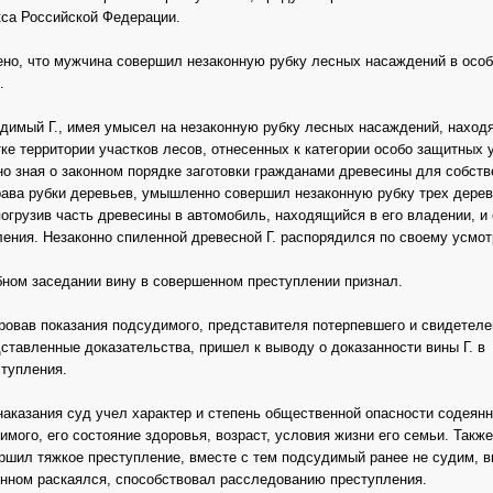
кса Российской Федерации.
но, что мужчина совершил незаконную рубку лесных насаждений в особ
.
удимый Г., имея умысел на незаконную рубку лесных насаждений, наход
ке территории участков лесов, отнесенных к категории особо защитных 
но зная о законном порядке заготовки гражданами древесины для собст
рава рубки деревьев, умышленно совершил незаконную рубку трех дере
погрузив часть древесины в автомобиль, находящийся в его владении, и
ления. Незаконно спиленной древесной Г. распорядился по своему усмо
ном заседании вину в совершенном преступлении признал.
ровав показания подсудимого, представителя потерпевшего и свидетеле
ставленные доказательства, пришел к выводу о доказанности вины Г. в
тупления.
наказания суд учел характер и степень общественной опасности содеянн
мого, его состояние здоровья, возраст, условия жизни его семьи. Также
вершил тяжкое преступление, вместе с тем подсудимый ранее не судим, в
янном раскаялся, способствовал расследованию преступления.