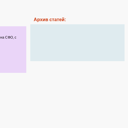
Архив статей:
она СФО, с