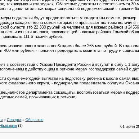
ах, техникумах и колледжах. Областные депутаты на состоявшемся 30
м
акон о дополнительных мерах социальной поддержки семей с тремя и бо
 меры поддержки будут предоставляться многодетным семьям, размер
дохода каждого члена семьи которых не превышает полторы величины 
ской области это 22 330 рублей на человека для южных районов и 24556
для семьи из пяти человек, проживающей в южных районах Томской обла
 превышать 111,6 тысячи рублей.
а реализацию нового закона необходимо более 265 млн рублей. В годово
т 400 млн рублей, - пояснил председатель комитета по труду и социаль
ят в соответствии с Указом Президента России и вступит в силу с 1 авг
 дополнением к действующим в регионе мерам господдержки семей с дет
асти сумма ежегодной выплаты на подготовку ребенка к школе самая вы
кого федерального округа, - подчеркнула председатель облдумы Оксана
пециалистов департамента соцзащиты, воспользоваться мерами поддер
детных семей, проживающих в регионе.
ти
»
Северск
»
Общество
 убыванию
(1)
01 июня 