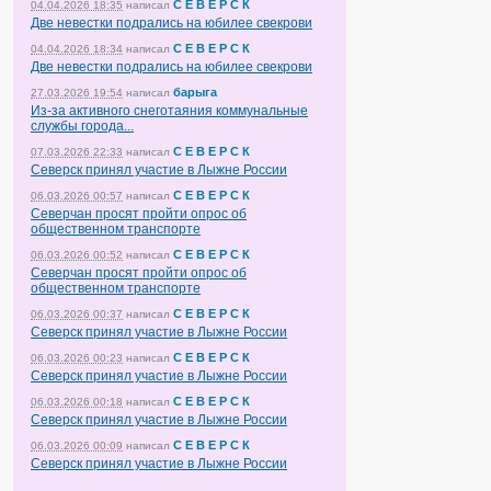
С Е В Е Р С К
04.04.2026 18:35
написал
Две невестки подрались на юбилее свекрови
С Е В Е Р С К
04.04.2026 18:34
написал
Две невестки подрались на юбилее свекрови
барыга
27.03.2026 19:54
написал
Из-за активного снеготаяния коммунальные
службы города...
С Е В Е Р С К
07.03.2026 22:33
написал
Северск принял участие в Лыжне России
С Е В Е Р С К
06.03.2026 00:57
написал
Северчан просят пройти опрос об
общественном транспорте
С Е В Е Р С К
06.03.2026 00:52
написал
Северчан просят пройти опрос об
общественном транспорте
С Е В Е Р С К
06.03.2026 00:37
написал
Северск принял участие в Лыжне России
С Е В Е Р С К
06.03.2026 00:23
написал
Северск принял участие в Лыжне России
С Е В Е Р С К
06.03.2026 00:18
написал
Северск принял участие в Лыжне России
С Е В Е Р С К
06.03.2026 00:09
написал
Северск принял участие в Лыжне России