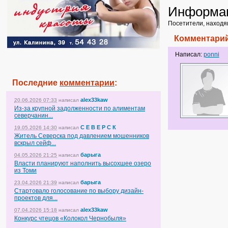
Информа
Посетители, находя
Комментарий
Написал:
ponni
Последние
комментарии
:
alex33kaw
20.06.2026 07:33
написал
Из-за крупной задолженности по алиментам
северчанин...
С Е В Е Р С К
19.05.2026 14:30
написал
Житель Северска под давлением мошенников
вскрыл сейф...
барыга
04.05.2026 21:25
написал
Власти планируют наполнить высохшее озеро
из Томи
барыга
23.04.2026 21:39
написал
Стартовало голосование по выбору дизайн-
проектов для...
alex33kaw
07.04.2026 15:18
написал
Конкурс чтецов «Колокол Чернобыля»