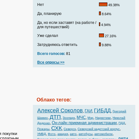
Нет
49.38%
Да, планирую
8.64%
Да, но если заставят (на работе /
4.94%
для путешествий)
Уже сделал
27.16%
Затрудняюсь ответить
9.88%
Всего голосов:
81
Все опросы >>
Облако тегов:
Алексей Соколов
ГИБДД
ГАИ
,
,
,
Григорий
ДТП
МЧС
,
,
,
,
,
,
Шамин
Зоопарк
Мэр
Наркотики
Николай
Он-лайн приемная администрации
,
,
,
Диденко
ПДД
СХК
,
,
,
,
Пожары
Северск
Северский кадетский корпус
я покупки
,
,
,
,
,
,
УМВД
Фото
авария
авто
автобусы
автомобили
есплатным
дети