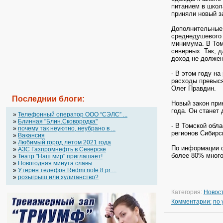
питанием в школ
приняли новый з
Дополнительные
среднедушевого 
минимума. В Том
северных. Так, 
доход не должен
- В этом году н
расходы превыся
Олег Правдин.
Последнии блоги:
Новый закон прин
года. Он станет
»
Телефонный оператор OOO “СЭЛС” ...
»
Блинная "Блин.Сковородка"
- В Томской обл
»
почему так неуютно, неубрано в ...
регионов Сибирс
»
Вакансия
»
Любимый город летом 2021 года
По информации с
»
АЗС Газпромнефть в Северске
более 80% много
»
Театр "Наш мир" приглашает!
»
Новогодняя минута славы
»
Утерен телефон Redmi note 8 pr ...
»
розыгрыш или хулиганство?
Категория:
Новос
Комментарии:
по