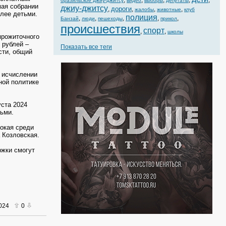
,
,
,
,
,
бразильское джиу-джитсу
видео
выборы
депутаты
ая собрании
джиу-джитсу
дороги
,
,
,
,
жалобы
животные
клуб
лее детьми.
полиция
,
,
,
,
,
Банзай
люди
пешеходы
прикол
происшествия
спорт
,
,
школы
прожиточного
 рублей –
Показать все теги
сти, общий
м исчислении
ной политике
уста 2024
ьми.
сокая среди
 Козловская.
жки смогут
2024
0