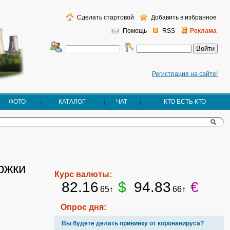
Сделать стартовой
Добавить в избранное
Помощь
RSS
Реклама
Регистрация на сайте!
ФОТО
КАТАЛОГ
ЧАТ
КТО ЕСТЬ КТО
ржки
Курс валюты:
82.16
$
94.83
€
65↑
66↑
Опрос дня:
Вы будете делать прививку от коронавируса?