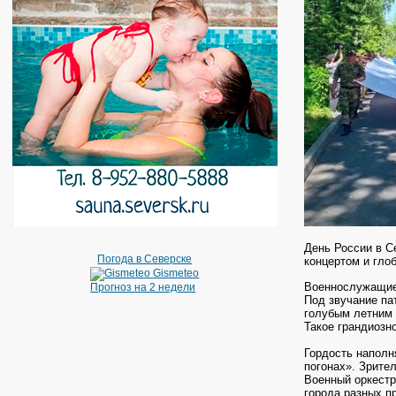
День России в С
Погода в Северске
концертом и гло
Gismeteo
Военнослужащие 
Прогноз на 2 недели
Под звучание па
голубым летним 
Такое грандиозн
Гордость наполн
погонах». Зрите
Военный оркестр
города разных п