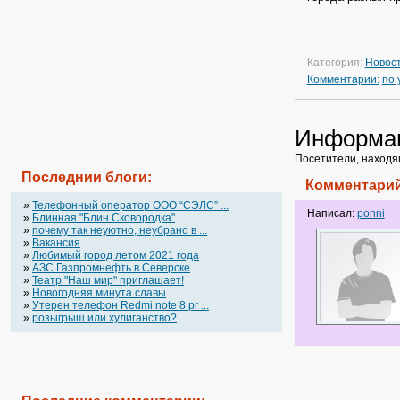
Категория:
Новос
Комментарии:
по
Информа
Посетители, находя
Последнии блоги:
Комментарий
»
Телефонный оператор OOO “СЭЛС” ...
Написал:
ponni
»
Блинная "Блин.Сковородка"
»
почему так неуютно, неубрано в ...
»
Вакансия
»
Любимый город летом 2021 года
»
АЗС Газпромнефть в Северске
»
Театр "Наш мир" приглашает!
»
Новогодняя минута славы
»
Утерен телефон Redmi note 8 pr ...
»
розыгрыш или хулиганство?