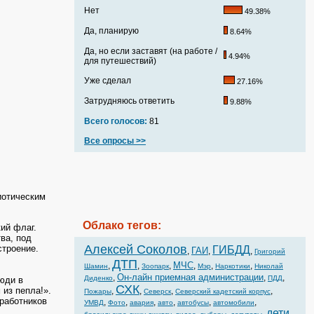
Нет
49.38%
Да, планирую
8.64%
Да, но если заставят (на работе /
4.94%
для путешествий)
Уже сделал
27.16%
Затрудняюсь ответить
9.88%
Всего голосов:
81
Все опросы >>
иотическим
Облако тегов:
ий флаг.
ва, под
Алексей Соколов
строение.
ГИБДД
ГАИ
,
,
,
Григорий
ДТП
МЧС
,
,
,
,
,
,
Шамин
Зоопарк
Мэр
Наркотики
Николай
Он-лайн приемная администрации
,
,
,
Диденко
ПДД
юди в
СХК
 из пепла!».
,
,
,
,
Пожары
Северск
Северский кадетский корпус
работников
,
,
,
,
,
,
УМВД
Фото
авария
авто
автобусы
автомобили
дети