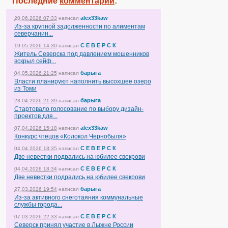
Последние
комментарии
:
alex33kaw
20.06.2026 07:33
написал
Из-за крупной задолженности по алиментам
северчанин...
С Е В Е Р С К
19.05.2026 14:30
написал
Житель Северска под давлением мошенников
вскрыл сейф...
барыга
04.05.2026 21:25
написал
Власти планируют наполнить высохшее озеро
из Томи
барыга
23.04.2026 21:39
написал
Стартовало голосование по выбору дизайн-
проектов для...
alex33kaw
07.04.2026 15:18
написал
Конкурс чтецов «Колокол Чернобыля»
С Е В Е Р С К
04.04.2026 18:35
написал
Две невестки подрались на юбилее свекрови
С Е В Е Р С К
04.04.2026 18:34
написал
Две невестки подрались на юбилее свекрови
барыга
27.03.2026 19:54
написал
Из-за активного снеготаяния коммунальные
службы города...
С Е В Е Р С К
07.03.2026 22:33
написал
Северск принял участие в Лыжне России