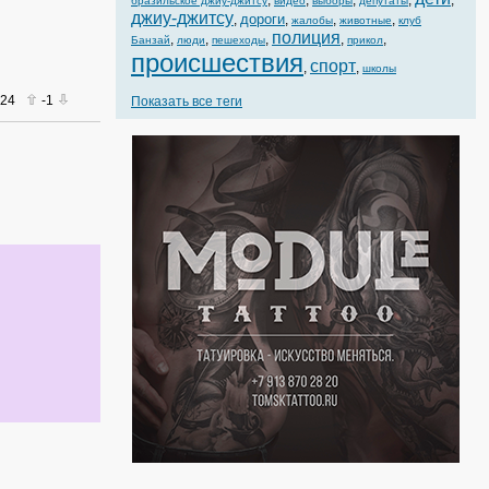
,
,
,
,
,
бразильское джиу-джитсу
видео
выборы
депутаты
джиу-джитсу
дороги
,
,
,
,
жалобы
животные
клуб
полиция
,
,
,
,
,
Банзай
люди
пешеходы
прикол
происшествия
спорт
,
,
школы
024
-1
Показать все теги