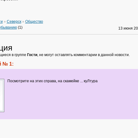
ти
»
Северск
»
Общество
 убыванию
(1)
13 июня 2
ция
щиеся в группе
Гости
, не могут оставлять комментарии в данной новости.
 № 1:
Посмотрите на этих справа, на скамейке ... куЛтура