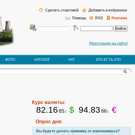
Сделать стартовой
Добавить в избранное
Помощь
RSS
Реклама
Регистрация на сайте!
ФОТО
КАТАЛОГ
ЧАТ
КТО ЕСТЬ КТО
Курс валюты:
82.16
$
94.83
€
65↓
66↓
Опрос дня:
Вы будете делать прививку от коронавируса?