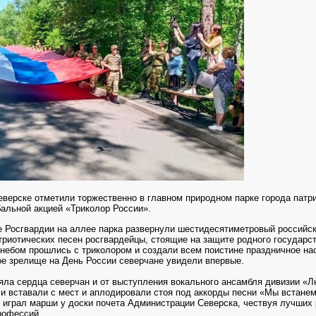
еверске отметили торжественно в главном природном парке города патр
бальной акцией «Триколор России».
Росгвардии на аллее парка развернули
шестидесятиметровый российск
триотических песен росгвардейцы, стоящие на защите родного государст
небом прошлись с триколором и создали всем поистине праздничное на
ое зрелище на День России северчане увидели впервые.
яла сердца северчан и от выступления вокального ансамбля дивизии «Л
ли вставали с мест и аплодировали стоя под аккорды песни «Мы встанем
 играл марши у доски почета Администрации Северска, чествуя лучших 
рофессий.