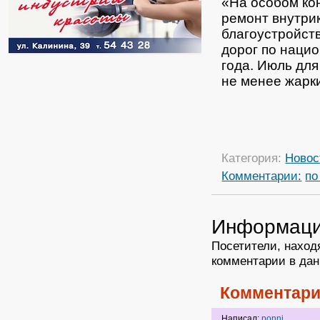
«На особом ко
ремонт внутри
благоустройст
дорог по наци
года. Июль для
не менее жарк
Категория:
Новос
Комментарии:
по
Информац
Посетители, наход
комментарии в дан
Комментари
Написал:
ponni