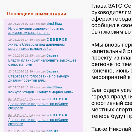
Глава ЗАТО Се
руководителям
Последние
комментарии
:
сферах города
alex33kaw
20.06.2026 07:33
написал
сообщил в свое
Из-за крупной задолженности по
был жарким во
алиментам северчанин...
С Е В Е Р С К
19.05.2026 14:30
написал
«Мы вновь пер
Житель Северска под давлением
мошенников вскрыл сейф...
капитальный р
барыга
04.05.2026 21:25
написал
проекту из пла
Власти планируют наполнить высохшее
регионе по те
озеро из Томи
конечно, июнь
барыга
23.04.2026 21:39
написал
мероприятий к 
Стартовало голосование по выбору
дизайн-проектов для...
alex33kaw
07.04.2026 15:18
написал
Благодаря уси
Конкурс чтецов «Колокол Чернобыля»
города праздн
С Е В Е Р С К
04.04.2026 18:35
написал
спортивный фе
Две невестки подрались на юбилее
свекрови
местных спорт
теперь будут п
С Е В Е Р С К
04.04.2026 18:34
написал
Две невестки подрались на юбилее
свекрови
Также Николай
барыга
27.03.2026 19:54
написал