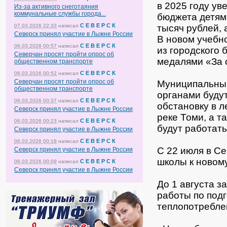
в 2025 году ув
Из-за активного снеготаяния
коммунальные службы города...
бюджета детям,
С Е В Е Р С К
07.03.2026 22:33
написал
тысяч рублей, 
Северск принял участие в Лыжне России
В новом учебн
С Е В Е Р С К
06.03.2026 00:57
написал
из городского
Северчан просят пройти опрос об
медалями «За 
общественном транспорте
С Е В Е Р С К
06.03.2026 00:52
написал
Северчан просят пройти опрос об
Муниципальные
общественном транспорте
органами буду
С Е В Е Р С К
06.03.2026 00:37
написал
обстановку в л
Северск принял участие в Лыжне России
реке Томи, а т
С Е В Е Р С К
06.03.2026 00:23
написал
будут работать
Северск принял участие в Лыжне России
С Е В Е Р С К
06.03.2026 00:18
написал
С 22 июля в Се
Северск принял участие в Лыжне России
школы к новому
С Е В Е Р С К
06.03.2026 00:09
написал
Северск принял участие в Лыжне России
До 1 августа з
работы по подг
теплопотребле