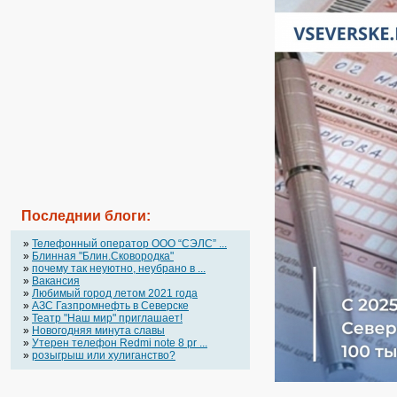
Последнии блоги:
»
Телефонный оператор OOO “СЭЛС” ...
»
Блинная "Блин.Сковородка"
»
почему так неуютно, неубрано в ...
»
Вакансия
»
Любимый город летом 2021 года
»
АЗС Газпромнефть в Северске
»
Театр "Наш мир" приглашает!
»
Новогодняя минута славы
»
Утерен телефон Redmi note 8 pr ...
»
розыгрыш или хулиганство?