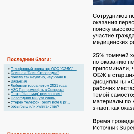
Сотрудников п
оказания перв
поиску высоко
участие гражд
медицинских
р
25% томичей х
Последнии блоги:
по оказанию п
припоминали, 
»
Телефонный оператор OOO “СЭЛС” ...
»
Блинная "Блин.Сковородка"
ОБЖ в старших 
»
почему так неуютно, неубрано в ...
дисциплины «О
»
Вакансия
»
Любимый город летом 2021 года
рабочих места
»
АЗС Газпромнефть в Северске
темой самосто
»
Театр "Наш мир" приглашает!
»
Новогодняя минута славы
материалы по к
»
Утерен телефон Redmi note 8 pr ...
»
розыгрыш или хулиганство?
знают, как ок
Время проведе
Источник Supe