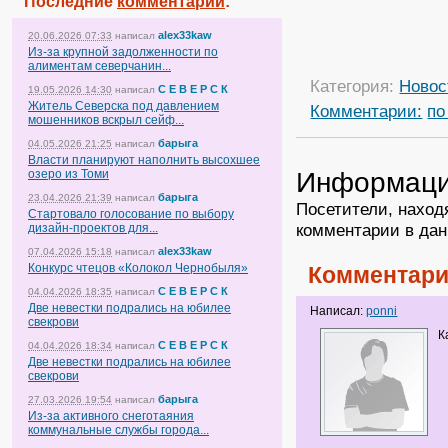
Последние
комментарии
:
alex33kaw
20.06.2026 07:33
написал
Из-за крупной задолженности по
алиментам северчанин...
Категория:
Новос
С Е В Е Р С К
19.05.2026 14:30
написал
Житель Северска под давлением
Комментарии:
по
мошенников вскрыл сейф...
барыга
04.05.2026 21:25
написал
Власти планируют наполнить высохшее
Информац
озеро из Томи
барыга
23.04.2026 21:39
написал
Посетители, наход
Стартовало голосование по выбору
комментарии в дан
дизайн-проектов для...
alex33kaw
07.04.2026 15:18
написал
Конкурс чтецов «Колокол Чернобыля»
Комментари
С Е В Е Р С К
04.04.2026 18:35
написал
Две невестки подрались на юбилее
Написал:
ponni
свекрови
К
С Е В Е Р С К
04.04.2026 18:34
написал
Две невестки подрались на юбилее
свекрови
барыга
27.03.2026 19:54
написал
Из-за активного снеготаяния
коммунальные службы города...