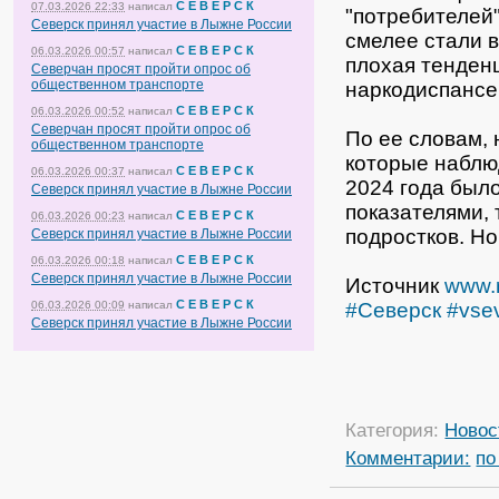
С Е В Е Р С К
07.03.2026 22:33
написал
"потребителей"
Северск принял участие в Лыжне России
смелее стали 
С Е В Е Р С К
06.03.2026 00:57
написал
плохая тенденц
Северчан просят пройти опрос об
общественном транспорте
наркодиспансе
С Е В Е Р С К
06.03.2026 00:52
написал
Северчан просят пройти опрос об
По ее словам,
общественном транспорте
которые наблю
С Е В Е Р С К
06.03.2026 00:37
написал
2024 года было
Северск принял участие в Лыжне России
показателями, 
С Е В Е Р С К
06.03.2026 00:23
написал
подростков. Но
Северск принял участие в Лыжне России
С Е В Е Р С К
06.03.2026 00:18
написал
Северск принял участие в Лыжне России
Источник
www.r
С Е В Е Р С К
06.03.2026 00:09
написал
#Северск
#vse
Северск принял участие в Лыжне России
Категория:
Новос
Комментарии:
по