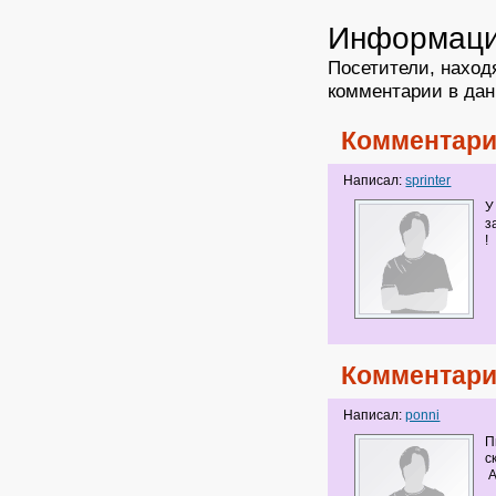
Информац
Посетители, наход
комментарии в дан
Комментари
Написал:
sprinter
У
з
!
Комментари
Написал:
ponni
П
ск
А