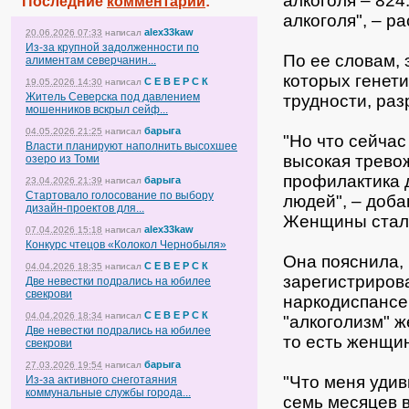
алкоголя – 824
Последние
комментарии
:
алкоголя", – р
alex33kaw
20.06.2026 07:33
написал
Из-за крупной задолженности по
По ее словам, 
алиментам северчанин...
которых генет
С Е В Е Р С К
19.05.2026 14:30
написал
Житель Северска под давлением
трудности, раз
мошенников вскрыл сейф...
барыга
04.05.2026 21:25
написал
"Но что сейчас
Власти планируют наполнить высохшее
высокая трево
озеро из Томи
профилактика 
барыга
23.04.2026 21:39
написал
Стартовало голосование по выбору
людей", – доб
дизайн-проектов для...
Женщины стал
alex33kaw
07.04.2026 15:18
написал
Конкурс чтецов «Колокол Чернобыля»
Она пояснила, 
С Е В Е Р С К
04.04.2026 18:35
написал
зарегистриров
Две невестки подрались на юбилее
свекрови
наркодиспансер
С Е В Е Р С К
04.04.2026 18:34
написал
"алкоголизм" 
Две невестки подрались на юбилее
то есть женщи
свекрови
барыга
27.03.2026 19:54
написал
"Что меня удив
Из-за активного снеготаяния
коммунальные службы города...
семь месяцев в