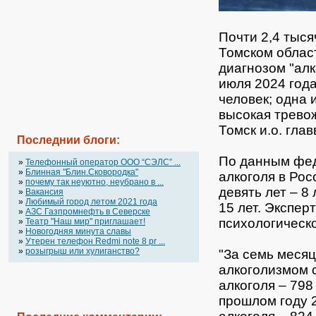
Почти 2,4 тыся
Томском облас
диагнозом "ал
июля 2024 года
человек; одна 
высокая
тревож
Томск и.о. гл
Последнии блоги:
По данным фед
»
Телефонный оператор OOO “СЭЛС” ...
»
Блинная "Блин.Сковородка"
алкоголя в Ро
»
почему так неуютно, неубрано в ...
девять лет – 8
»
Вакансия
»
Любимый город летом 2021 года
15 лет. Экспе
»
АЗС Газпромнефть в Северске
психологическ
»
Театр "Наш мир" приглашает!
»
Новогодняя минута славы
»
Утерен телефон Redmi note 8 pr ...
»
розыгрыш или хулиганство?
"За семь месяц
алкоголизмом с
алкоголя – 798
прошлом году 2