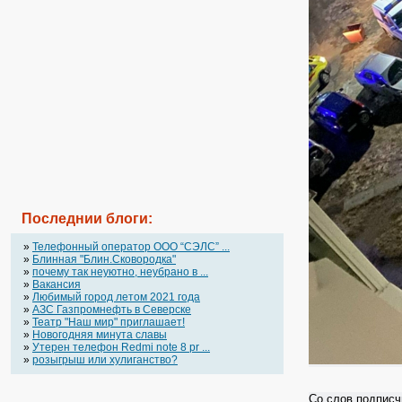
Последнии блоги:
»
Телефонный оператор OOO “СЭЛС” ...
»
Блинная "Блин.Сковородка"
»
почему так неуютно, неубрано в ...
»
Вакансия
»
Любимый город летом 2021 года
»
АЗС Газпромнефть в Северске
»
Театр "Наш мир" приглашает!
»
Новогодняя минута славы
»
Утерен телефон Redmi note 8 pr ...
»
розыгрыш или хулиганство?
Со слов подписчи