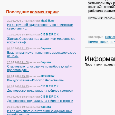
услышали звук р
крик: «Он живой
работала реаним
Последние
комментарии
:
Источник Регион
alex33kaw
20.06.2026 07:33
написал
Из-за крупной задолженности по алиментам
северчанин...
С Е В Е Р С К
19.05.2026 14:30
написал
Категория:
Новос
Житель Северска под давлением мошенников
Комментарии:
по
вскрыл сейф...
барыга
04.05.2026 21:25
написал
Власти планируют наполнить высохшее озеро
из Томи
Информа
барыга
23.04.2026 21:39
написал
Посетители, находя
Стартовало голосование по выбору дизайн-
проектов для...
alex33kaw
07.04.2026 15:18
написал
Конкурс чтецов «Колокол Чернобыля»
С Е В Е Р С К
04.04.2026 18:35
написал
Две невестки подрались на юбилее свекрови
С Е В Е Р С К
04.04.2026 18:34
написал
Две невестки подрались на юбилее свекрови
барыга
27.03.2026 19:54
написал
Из-за активного снеготаяния коммунальные
службы города...