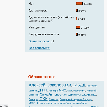
Нет
49.38%
Да, планирую
8.64%
Да, но если заставят (на работе /
4.94%
для путешествий)
Уже сделал
27.16%
Затрудняюсь ответить
9.88%
Всего голосов:
81
Все опросы >>
Облако тегов:
Алексей Соколов
ГИБДД
ГАИ
,
,
,
Григорий
ДТП
МЧС
,
,
,
,
,
,
Шамин
Зоопарк
Мэр
Наркотики
Николай
Он-лайн приемная администрации
,
,
,
Диденко
ПДД
СХК
,
,
,
,
Пожары
Северск
Северский кадетский корпус
,
,
,
,
,
,
УМВД
Фото
авария
авто
автобусы
автомобили
й, 14
дети