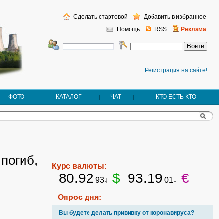
Сделать стартовой
Добавить в избранное
Помощь
RSS
Реклама
Регистрация на сайте!
ФОТО
КАТАЛОГ
ЧАТ
КТО ЕСТЬ КТО
погиб,
Курс валюты:
80.92
$
93.19
€
93↓
01↓
Опрос дня:
Вы будете делать прививку от коронавируса?