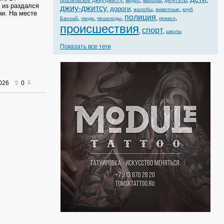
,
,
,
,
,
бразильское джиу-джитсу
видео
выборы
депутаты
 из раздался
джиу-джитсу
дороги
,
,
,
,
жалобы
животные
клуб
ни. На месте
полиция
,
,
,
,
,
Банзай
люди
пешеходы
прикол
происшествия
спорт
,
,
школы
Показать все теги
2026
0