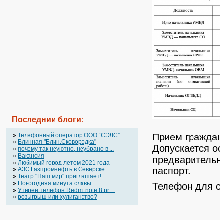
Последнии блоги:
Прием граждан
»
Телефонный оператор OOO “СЭЛС” ...
»
Блинная "Блин.Сковородка"
Допускается о
»
почему так неуютно, неубрано в ...
»
Вакансия
предварительн
»
Любимый город летом 2021 года
паспорт.
»
АЗС Газпромнефть в Северске
»
Театр "Наш мир" приглашает!
»
Новогодняя минута славы
Телефон для с
»
Утерен телефон Redmi note 8 pr ...
»
розыгрыш или хулиганство?