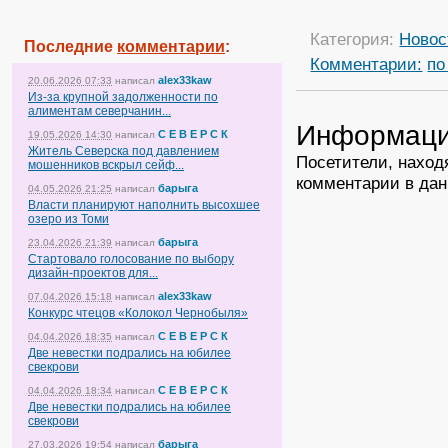
Категория:
Новос
Последние
комментарии
:
Комментарии:
по
alex33kaw
20.06.2026 07:33
написал
Из-за крупной задолженности по
алиментам северчанин...
Информац
С Е В Е Р С К
19.05.2026 14:30
написал
Житель Северска под давлением
Посетители, наход
мошенников вскрыл сейф...
комментарии в дан
барыга
04.05.2026 21:25
написал
Власти планируют наполнить высохшее
озеро из Томи
барыга
23.04.2026 21:39
написал
Стартовало голосование по выбору
дизайн-проектов для...
alex33kaw
07.04.2026 15:18
написал
Конкурс чтецов «Колокол Чернобыля»
С Е В Е Р С К
04.04.2026 18:35
написал
Две невестки подрались на юбилее
свекрови
С Е В Е Р С К
04.04.2026 18:34
написал
Две невестки подрались на юбилее
свекрови
барыга
27.03.2026 19:54
написал