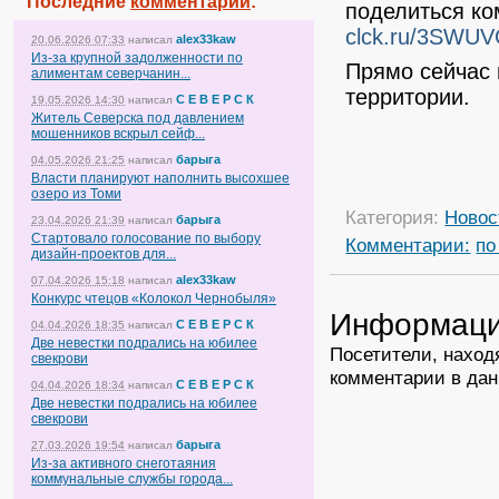
Последние
комментарии
:
поделиться к
clck.ru/3SWU
alex33kaw
20.06.2026 07:33
написал
Из-за крупной задолженности по
Прямо сейчас 
алиментам северчанин...
территории.
С Е В Е Р С К
19.05.2026 14:30
написал
Житель Северска под давлением
мошенников вскрыл сейф...
барыга
04.05.2026 21:25
написал
Власти планируют наполнить высохшее
озеро из Томи
Категория:
Новос
барыга
23.04.2026 21:39
написал
Стартовало голосование по выбору
Комментарии:
по
дизайн-проектов для...
alex33kaw
07.04.2026 15:18
написал
Конкурс чтецов «Колокол Чернобыля»
Информац
С Е В Е Р С К
04.04.2026 18:35
написал
Две невестки подрались на юбилее
Посетители, наход
свекрови
комментарии в дан
С Е В Е Р С К
04.04.2026 18:34
написал
Две невестки подрались на юбилее
свекрови
барыга
27.03.2026 19:54
написал
Из-за активного снеготаяния
коммунальные службы города...