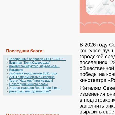
В 2026 году С
конкурсе лучш
Последнии блоги:
городской сре
»
Телефонный оператор OOO “СЭЛС” ...
поселениях. 2
»
Блинная "Блин.Сковородка"
»
почему так неуютно, неубрано в ...
общественной 
»
Вакансия
победы на кон
»
Любимый город летом 2021 года
»
АЗС Газпромнефть в Северске
кинотеатра «Р
»
Театр "Наш мир" приглашает!
»
Новогодняя минута славы
Жителям Север
»
Утерен телефон Redmi note 8 pr ...
»
розыгрыш или хулиганство?
изменения они
в подготовке 
заполнить анк
выразить свое