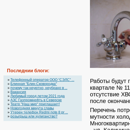
Последнии блоги:
»
Телефонный оператор OOO “СЭЛС” ...
Работы будут 
»
Блинная "Блин.Сковородка"
квартале № 11
»
почему так неуютно, неубрано в ...
»
Вакансия
отсутствие ХВ
»
Любимый город летом 2021 года
после окончан
»
АЗС Газпромнефть в Северске
»
Театр "Наш мир" приглашает!
»
Новогодняя минута славы
Перечень потр
»
Утерен телефон Redmi note 8 pr ...
мутности холо
»
розыгрыш или хулиганство?
Многоквартир