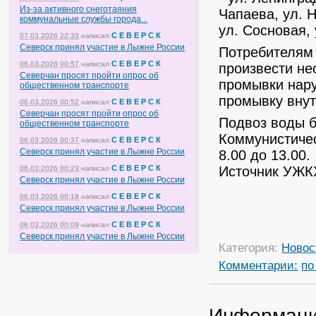
Из-за активного снеготаяния
Чапаева, ул. 
коммунальные службы города...
ул. Сосновая,
С Е В Е Р С К
07.03.2026 22:33
написал
Северск принял участие в Лыжне России
Потребителям
С Е В Е Р С К
06.03.2026 00:57
написал
произвести не
Северчан просят пройти опрос об
промывки нар
общественном транспорте
промывку внут
С Е В Е Р С К
06.03.2026 00:52
написал
Северчан просят пройти опрос об
Подвоз воды б
общественном транспорте
Коммунистичес
С Е В Е Р С К
06.03.2026 00:37
написал
Северск принял участие в Лыжне России
8.00 до 13.00.
С Е В Е Р С К
Источник УЖК
06.03.2026 00:23
написал
Северск принял участие в Лыжне России
С Е В Е Р С К
06.03.2026 00:18
написал
Северск принял участие в Лыжне России
С Е В Е Р С К
06.03.2026 00:09
написал
Северск принял участие в Лыжне России
Категория:
Новос
Комментарии:
по
Информац