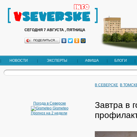
СЕГОДНЯ 7 АВГУСТА , ПЯТНИЦА
ПОДЕЛИТЬСЯ…
НОВОСТИ
ЭКСПЕРТЫ
АФИША
БЛОГИ
В СЕВЕРСКЕ
В ТОМСК
Завтра в 
Погода в Северске
Gismeteo
профилакт
Прогноз на 2 недели